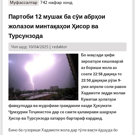
Муфассалтар
о Маълумоти расмӣ аз селҳои дирӯз дар кишвар
742 нафар хонд
Партоби 12 мушак ба сӯи абрҳои
жолазои минтақаҳои Ҳисор ва
Турсунзода
Чоп шуд: 10/04/2025 |
redaktor
Бо мақсади ҳифи
зироатҳои кишоварзӣ
аз бориши жола аз
соати 22:58 дақиқа то
23:50 дақиқаи рӯзи 9-
уми апрели соли равон
Хадамоти зидди жолаи
Кумитаи ҳолатҳои
фавқулодда ва мудофиаи граждании назди Ҳукумати
Ҷумҳурии Тоҷикистон дар се самти қаламрави шаҳрҳои
Ҳисор ва Турсунзода хатарро бартараф карданд.
Бино ба гузориши Хадамоти жола дар тӯли вақти ёдшуда бо