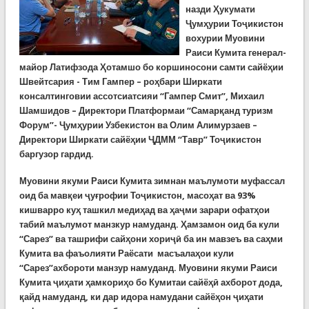
назди Ҳукумати
Ҷумҳурии Тоҷикистон
вохурии Муовини
Раиси Кумита генерал-
майор Латифзода Ҳотамшо бо коршиносони самти сайёҳии
Швейтсария - Тим Гампер – роҳбари Ширкати
консалтинговии ассотсиатсияи “Гампер Смит”, Михаил
Шамшидов – Директори Платформаи “Самарқанд туризм
Форум”- Ҷумҳурии Узбекистон ва Олим Алимурзаев –
Директори Ширкати сайёҳии ҶДММ “Тавр” Тоҷикистон
баргузор гардид.
Муовини якуми Раиси Кумита зимнан маълумоти муфассал
оид ба мавқеи ҷуғрофии Тоҷикистон, масоҳат ва 93%
кишварро куҳ ташкил медиҳад ва ҳаҷми зарари офатҳои
табиӣ маълумот манзкур намуданд. Ҳамзамон оид ба кули
“Сарез” ва ташрифи сайҳони хориҷӣ ба ин мавзеъ ва саҳми
Кумита ва фаъолияти Раёсати масъалаҳои кули
“Сарез”ахбороти манзур намуданд. Муовини якуми Раиси
Кумита ҷиҳати ҳамкориҳо бо Кумитаи сайёҳӣ ахборот дода,
қайд намуданд, ки дар идора намудани сайёҳон ҷиҳати