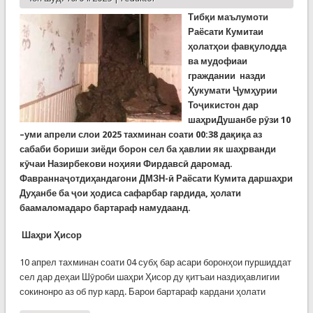
Тибқи маълумоти
Раёсати Кумитаи
ҳолатҳои фавқулодда
ва мудофиаи
граждании назди
Ҳукумати Ҷумҳурии
Тоҷикистон дар
шаҳриДушанбе рӯзи 10
–уми апрели слои 2025 тахминан соати 00:38 дақиқа аз
сабаби бориши зиёди борон сел ба ҳавлии як шаҳрванди
кӯчаи Назирбекови ноҳияи Фирдавсӣ даромад.
Фавраннаҷотдиҳандагони ДМЗН-ӣ Раёсати Кумита даршаҳри
Дуҳанбе ба ҷои ҳодиса сафарбар гардида, ҳолати
баамаломадаро бартараф намудаанд.
Шаҳри Ҳисор
10 апрел тахминан соати 04 субҳ бар асари боронҳои пуршиддат
сел дар деҳаи Шӯроби шаҳри Ҳисор ду қитъаи наздиҳавлигии
сокинонро аз об пур кард. Барои бартараф кардани ҳолати