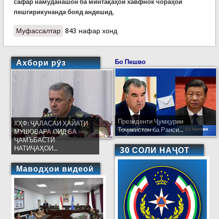
сафар намуданашон ба минтақаҳои хавфнок чораҳои
пешгирикунанда бояд андешид.
Муфассалтар
о Вохурӣ бо ҳайати коршиносони самти сайёҳии
843 нафар хонд
Швейтсария
Ахбори рӯз
Бо Пешво
Президенти Ҷумҳурии
КҲФ: ҶАЛАСАИ ҲАЙАТИ
Тоҷикистон ба Раиси...
МУШОВАРА ОИД БА
ҶАМЪБАСТИ
НАТИҶАҲОИ...
30 СОЛИ НАҶОТ
Маводҳои видеоӣ