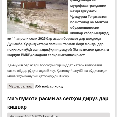
фавқуллода ва
мудофиаи граждании
назди Ҳукумати
Ҷумҳурии Тоҷикистон
бо истинод ба Агентии
обуҳавошиносии
кишвар хабар медиҳад,
ки 11 апрели соли 2025 бар асари боришот дар шоҳроҳи
Душанбе-Хуҷанд хатари лағзиши тармаӣ боқӣ монда, дар
ноҳияҳои кӯҳӣ ва наздикӯҳии ҷумҳурӣ (ба истиснои қисмати
шарқии ВМКБ) омадани селҳо имконпазир аст.
Ҳамчунин бар асари боронҳои пуршиддат хатари болоравии
сатҳо об дар рӯдхонаҳои Ёхсу, Қизилсу (ҷанубӣ) ва рӯдхонаҳои
нишебиҳои ҷанубии қаторкӯҳҳои Ҳисор
Муфассалтар
о КҲФ: Хатари лағзиши тарма, сел ва болоравии
856 нафар хонд
сатҳи оби рӯдхонаҳо то 11-уми апрел боқӣ
мемонад
Маълумоти расмӣ аз селҳои дирӯз дар
кишвар
Чоп шуд: 10/04/2025 |
redaktor