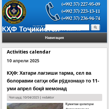
Поиск
КҲФ Тоҷикистон
Форма поиска
Навигация
Activities calendar
10 апрели 2025
КҲФ: Хатари лағзиши тарма, сел ва
болоравии сатҳи оби рӯдхонаҳо то 11-
уми апрел боқӣ мемонад
Чоп шуд: 10/04/2025 |
redaktor
Кумитаи ҳолатҳои