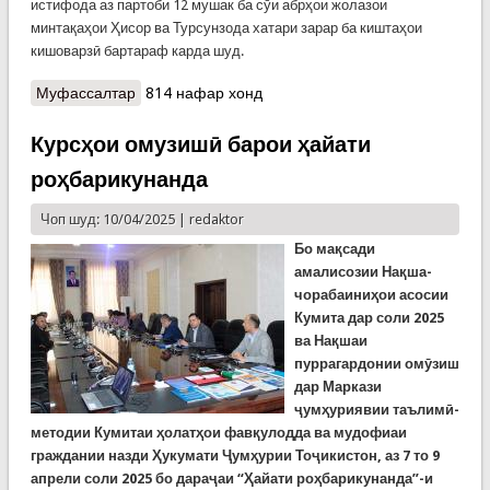
истифода аз партоби 12 мушак ба сӯи абрҳои жолазои
минтақаҳои Ҳисор ва Турсунзода хатари зарар ба киштаҳои
кишоварзӣ бартараф карда шуд.
Муфассалтар
о Партоби 12 мушак ба сӯи абрҳои жолазои
814 нафар хонд
минтақаҳои Ҳисор ва Турсунзода
Курсҳои омузишӣ барои ҳайати
роҳбарикунанда
Чоп шуд: 10/04/2025 |
redaktor
Бо мақсади
амалисозии Нақша-
чорабаиниҳои асосии
Кумита дар соли 2025
ва Нақшаи
пуррагардонии омӯзиш
дар Маркази
ҷумҳуриявии таълимӣ-
методии Кумитаи ҳолатҳои фавқулодда ва мудофиаи
граждании назди Ҳукумати Ҷумҳурии Тоҷикистон, аз 7 то 9
апрели соли 2025 бо дараҷаи “Ҳайати роҳбарикунанда”-и