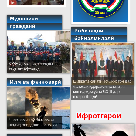
Мудофиаи
гражданӣ
Робитаҳои
байналмилалӣ
КҲФ: Ҳамкориҳо бозҳам
тақвият ёфтаанд
Ширкати ҳайати Тоҷикистон дар
Илм ва фанноварӣ
ҷаласаи идораҳои наҷоти
кишварҳои узви СҲШ дар
шаҳри Деҳлӣ
Ифротгароӣ
Чаро замин рӯ ба гармои
шадид овардааст? Илм чӣ...