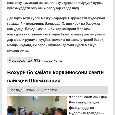
вазорату кумитаҳо ва ташкилоту идораҳои ҷмуҳурӣ курси
кӯтоҳмуддати омӯзишӣ баргузор карда шуд.
Дар ифтитоҳи курси мазкур сардори Сарраёсати мудофиаи
гражданӣ – полковник Вализода Х. иштирок ва баромад
намуданд. Баъдан аз ҷониби кормандони Маркази
ҷумҳуриявии таълимӣ-методии Кумита мавзӯҳои омӯзишӣ
дар шакли рунамо, суҳбат, намоиш ва саволу ҷавоб бароҳ
монда шуданд, ки барои шунавандагони курси мазкур
писанд омад.
Муфассалтар
о Курсҳои омузишӣ барои ҳайати
892 нафар хонд
роҳбарикунанда
Вохурӣ бо ҳайати коршиносони самти
сайёҳии Швейтсария
Чоп шуд: 10/04/2025 |
redaktor
9 апрели соли 2025 дар
Кумитаи ҳолатҳои
фавқулодда ва
мудофиаи граждании