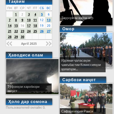
Тақвим
ПН
ВТ
СР
ЧТ
ПТ
СБ
ВС
1
2
3
4
5
6
Терроризм вабои аср
7
8
9
10
11
12
13
14
15
16
17
18
19
20
Омор
21
22
23
24
25
26
27
28
29
30
April 2025
Ҳаводиси олам
Идомаи ҷаласаҳои
ҷамъбастии Комиссияҳои
ҳолатҳои...
Сарбози наҷот
Тӯфонҳои харобкори
август
Ҳоло дар сомона
Пользователей онлайн: 0.
Сафари кории Раиси