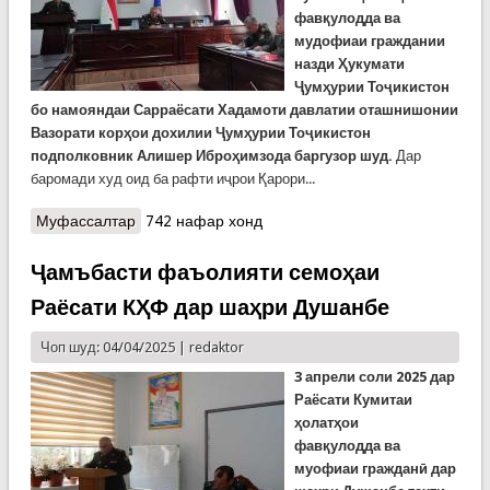
фавқулодда ва
мудофиаи граждании
назди Ҳукумати
Ҷумҳурии Тоҷикистон
бо намояндаи Сарраёсати Хадамоти давлатии оташнишонии
Вазорати корҳои дохилии Ҷумҳурии Тоҷикистон
подполковник
Алишер
Иброҳимзода
баргузор шуд.
Дар
баромади худ оид ба рафти иҷрои Қарори...
Муфассалтар
о Суҳбат атрофи сӯхтор дар КҲФ
742 нафар хонд
Ҷамъбасти фаъолияти семоҳаи
Раёсати КҲФ дар шаҳри Душанбе
Чоп шуд: 04/04/2025 |
redaktor
3 апрели соли 2025 дар
Раёсати Кумитаи
ҳолатҳои
фавқулодда
ва
муофиаи гражданӣ
дар