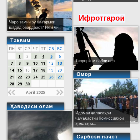
Ифротгароӣ
Чаро замин рӯ ба гармои
шадид овардааст? Илм чӣ...
Тақвим
ПН
ВТ
СР
ЧТ
ПТ
СБ
ВС
1
2
3
4
5
6
Терроризм вабои аср
7
8
9
10
11
12
13
14
15
16
17
18
19
20
Омор
21
22
23
24
25
26
27
28
29
30
April 2025
Ҳаводиси олам
Идомаи ҷаласаҳои
ҷамъбастии Комиссияҳои
ҳолатҳои...
Сарбози наҷот