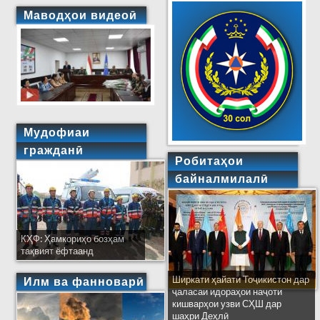
Маводҳои видеоӣ
Мудофиаи
гражданӣ
Робитаҳои
байналмилалӣ
КҲФ: Ҳамкориҳо бозҳам
тақвият ёфтаанд
Ширкати ҳайати Тоҷикистон дар
Илм ва фанноварӣ
ҷаласаи идораҳои наҷоти
кишварҳои узви СҲШ дар
шаҳри Деҳлӣ