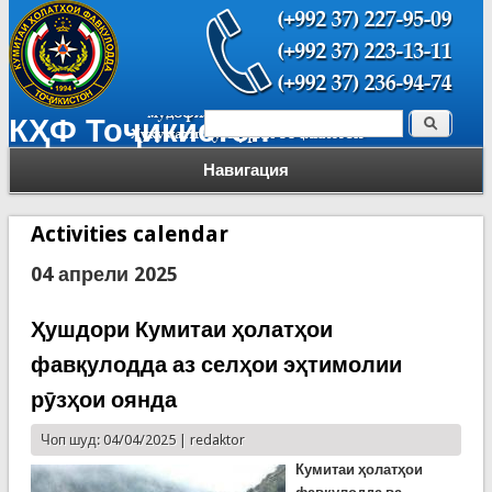
Поиск
КҲФ Тоҷикистон
Форма поиска
Навигация
Activities calendar
04 апрели 2025
Ҳушдори Кумитаи ҳолатҳои
фавқулодда аз селҳои эҳтимолии
рӯзҳои оянда
Чоп шуд: 04/04/2025 |
redaktor
К
умитаи ҳолатҳои