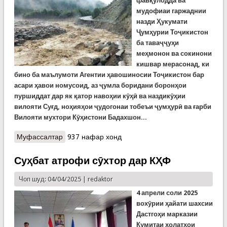
фавқулодда ва
мудофиаи гаржаднии
назди Ҳукумати
Ҷумҳурии Тоҷикистон
ба таваҷҷуҳи
меҳмонон ва сокинони
кишвар мерасонад, ки
бино ба маълумоти Агентии ҳавошиносии Тоҷикистон бар
асари ҳавои номусоид, аз ҷумла боридани боронҳои
пуршиддат дар як қатор навоҳии кӯҳӣ ва наздикӯҳии
вилояти Суғд, ноҳияҳои ҷудогонаи тобеъи ҷумҳурӣ ва ғарби
Вилояти мухтори Кӯҳистони Бадахшон...
Муфассалтар
о Ҳушдори Кумитаи ҳолатҳои фавқулодда аз
937 нафар хонд
селҳои эҳтимолии рӯзҳои оянда
Суҳбат атрофи сӯхтор дар КҲФ
Чоп шуд: 04/04/2025 |
redaktor
4 апрели соли 2025
вохӯрии ҳайати шахсии
Дастгоҳи марказии
Кумитаи ҳолатҳои