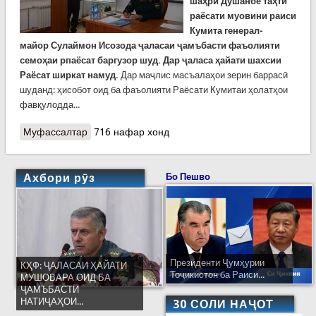
шаҳри Душанбе таҳти
раёсати муовини раиси
Кумита генерал-
майор
Сулаймон
Исозода
ҷаласаи ҷамъбасти фаъолияти
семоҳаи рпаёсат баргузор шуд. Дар ҷаласа ҳайати шахсии
Раёсат ширкат намуд.
Дар маҷлис масъалаҳои зерин баррасӣ
шуданд: ҳисобот оид ба фаъолияти Раёсати Кумитаи ҳолатҳои
фавқулодда...
Муфассалтар
о Ҷамъбасти фаъолияти семоҳаи Раёсати КҲФ
716 нафар хонд
дар шаҳри Душанбе
Ахбори рӯз
Бо Пешво
Президенти Ҷумҳурии
КҲФ: ҶАЛАСАИ ҲАЙАТИ
Тоҷикистон ба Раиси...
МУШОВАРА ОИД БА
ҶАМЪБАСТИ
НАТИҶАҲОИ...
30 СОЛИ НАҶОТ