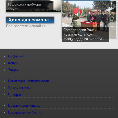
Тӯфонҳои харобкори
август
Ҳоло дар сомона
Пользователей онлайн: 0.
Сафари кории Раиси
Кумитаи ҳолатҳои
фавқулодда ба вилояти...
Роҳбарият
Қонун
Таърих
Робитаҳои байналмилалӣ
Ҳамоҳангсозӣ
Ҷасорат
Вазъи ҳавои кишвар
Варақаҳои матбуотӣ