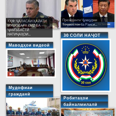
Президенти Ҷумҳурии
КҲФ: ҶАЛАСАИ ҲАЙАТИ
Тоҷикистон ба Раиси...
МУШОВАРА ОИД БА
ҶАМЪБАСТИ
НАТИҶАҲОИ...
30 СОЛИ НАҶОТ
Маводҳои видеоӣ
Мудофиаи
гражданӣ
Робитаҳои
байналмилалӣ