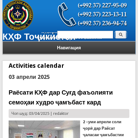
Поиск
КҲФ Тоҷикистон
Форма поиска
Навигация
Activities calendar
03 апрели 2025
Раёсати КҲФ дар Суғд фаъолияти
семоҳаи худро ҷамъбаст кард
Чоп шуд: 03/04/2025 |
redaktor
2 –уми апрели соли
ҷорӣ дар Раёсат
ҷаласаи ҷамъбастии