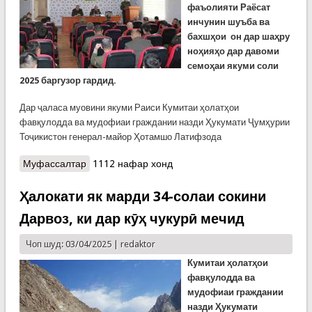
фаъолияти Раёсат
инчунин шуъба ва
бахшҳои он дар шаҳру
ноҳияҳо дар давоми
семоҳаи якуми соли
2025 баргузор гардид.
Дар ҷаласа муовини якуми Раиси Кумитаи ҳолатҳои
фавқулодда ва мудофиаи граждании назди Ҳукумати Ҷумҳурии
Тоҷикистон генерал-майор Ҳотамшо Латифзода
Муфассалтар
о Раёсати КҲФ дар Суғд фаъолияти семоҳаи
1112 нафар хонд
худро ҷамъбаст кард
Ҳалокати як марди 34-солаи сокини
Дарвоз, ки дар кӯҳ чукурӣ мечид
Чоп шуд: 03/04/2025 |
redaktor
Кумитаи ҳолатҳои
фавқулодда ва
мудофиаи граждании
назди Ҳукумати