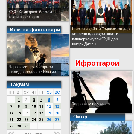
КҲФ: Ҳамкориҳо бозҳам
тақвият ёфтаанд
Ширкати ҳайати Тоҷикистон дар
Илм ва фанноварӣ
ҷаласаи идораҳои наҷоти
кишварҳои узви СҲШ дар
шаҳри Деҳлӣ
Ифротгароӣ
Чаро замин рӯ ба гармои
шадид овардааст? Илм чӣ...
Тақвим
ПН
ВТ
СР
ЧТ
ПТ
СБ
ВС
1
2
3
4
5
6
Терроризм вабои аср
7
8
9
10
11
12
13
14
15
16
17
18
19
20
Омор
21
22
23
24
25
26
27
28
29
30