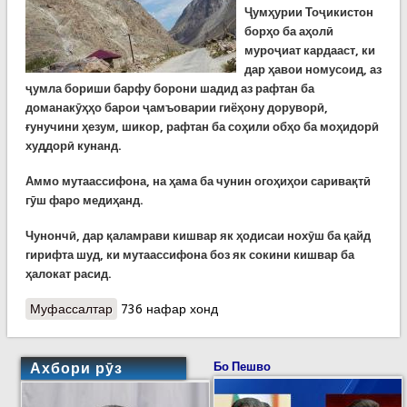
Ҷумҳурии Тоҷикистон
борҳо ба аҳолӣ
муроҷиат кардааст, ки
дар ҳавои номусоид, аз
ҷумла бориши барфу борони шадид аз рафтан ба
доманакӯҳҳо барои ҷамъоварии гиёҳону доруворӣ,
ғунучини ҳезум, шикор, рафтан ба соҳили обҳо ба моҳидорӣ
худдорӣ кунанд.
Аммо мутаассифона, на ҳама ба чунин огоҳиҳои саривақтӣ
гӯш фаро медиҳанд.
Чунончӣ, дар қаламрави кишвар як ҳодисаи нохӯш ба қайд
гирифта шуд, ки мутаассифона боз як сокини кишвар ба
ҳалокат расид.
Муфассалтар
о Ҳалокати як марди 34-солаи сокини Дарвоз, ки
736 нафар хонд
дар кӯҳ чукурӣ мечид
Ахбори рӯз
Бо Пешво