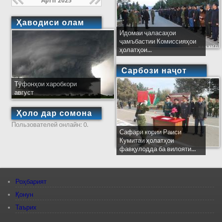
April 2025
Ҳаводиси олам
Идомаи ҷаласаҳои
ҷамъбастии Комиссияҳои
ҳолатҳои...
Сарбози наҷот
Тӯфонҳои харобкори
август
Ҳоло дар сомона
Пользователей онлайн: 0.
Сафари кории Раиси
Кумитаи ҳолатҳои
фавқулодда ба вилояти...
Роҳбарият
Қонун
Таърих