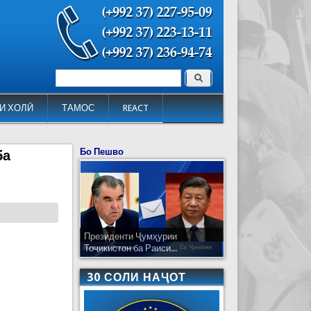
Поиск
Форма поиска
И ХОЛӢ
ТАМОС
REACT
Бо Пешво
ба
Президенти Ҷумҳурии
Тоҷикистон ба Раиси...
30 СОЛИ НАҶОТ