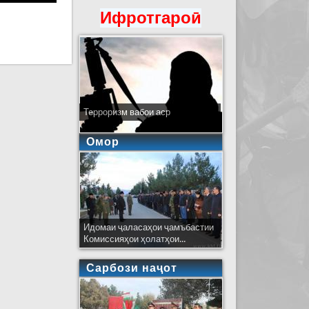
Ифротгароӣ
Терроризм вабои аср
Омор
Идомаи ҷаласаҳои ҷамъбастии
Комиссияҳои ҳолатҳои...
Сарбози наҷот