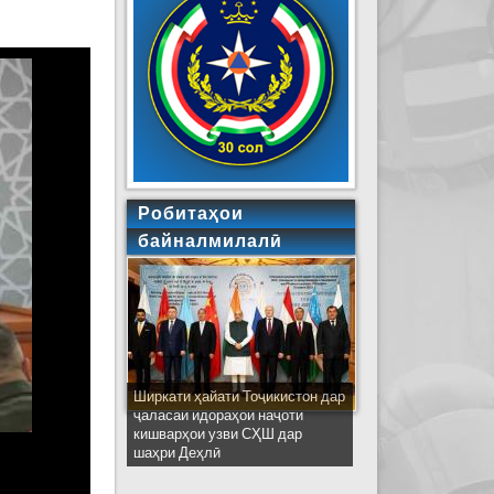
Робитаҳои
байналмилалӣ
Ширкати ҳайати Тоҷикистон дар
ҷаласаи идораҳои наҷоти
кишварҳои узви СҲШ дар
шаҳри Деҳлӣ