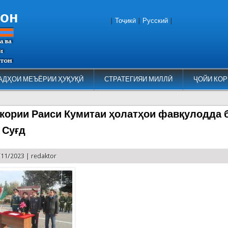
тон
|
Тоҷикӣ
|
Русский
|
АДҲОИ МЕЪЁРИИ ҲУҚУҚӢ
СТРАТЕГИЯИ МИЛЛӢ
ҶОЙИ КОР
кории Раиси Кумитаи ҳолатҳои фавқулодда 
 Суғд
/11/2023 |
redaktor