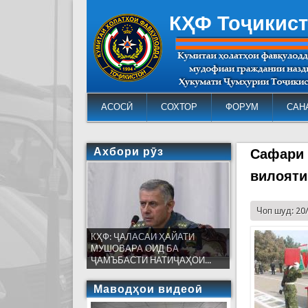
КҲФ Тоҷикис
АСОСӢ
СОХТОР
ФОРУМ
САН
Ахбори рӯз
Сафари 
вилояти
Чоп шуд: 20
КҲФ: ҶАЛАСАИ ҲАЙАТИ
МУШОВАРА ОИД БА
ҶАМЪБАСТИ НАТИҶАҲОИ...
Маводҳои видеоӣ