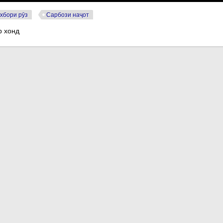
хбори рӯз
Сарбози наҷот
р хонд