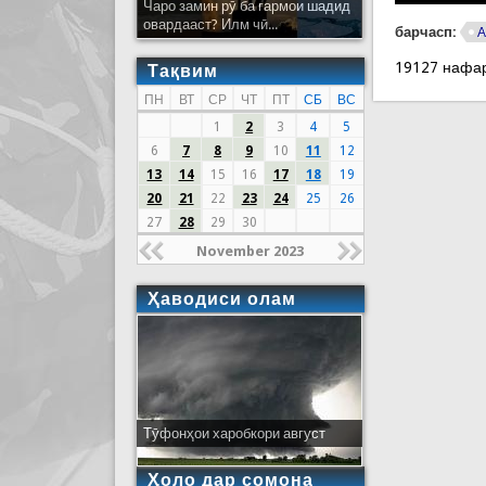
Чаро замин рӯ ба гармои шадид
овардааст? Илм чӣ...
барчасп:
А
19127 нафа
Тақвим
ПН
ВТ
СР
ЧТ
ПТ
СБ
ВС
1
2
3
4
5
6
7
8
9
10
11
12
13
14
15
16
17
18
19
20
21
22
23
24
25
26
27
28
29
30
November 2023
Ҳаводиси олам
Тӯфонҳои харобкори август
Ҳоло дар сомона