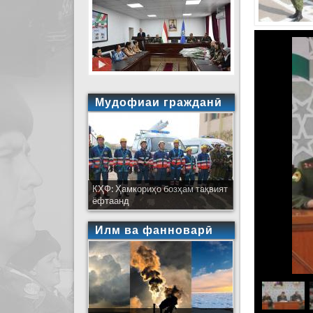
Мудофиаи гражданӣ
КҲФ: Ҳамкориҳо бозҳам тақвият
ёфтаанд
Илм ва фанноварӣ