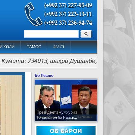
Поиск
Форма поиска
И ХОЛӢ
ТАМОС
REACT
а: 734013, шаҳри Душанбе, кӯчаи Лоҳутӣ 26. Тел
Бо Пешво
Президенти Ҷумҳурии
Тоҷикистон ба Раиси...