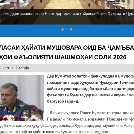
паёмадҳои заминларзаи Рашт дар маҷлиси ғайринавбатии Ҳукумати Ҷум
н
АЛАСАИ ҲАЙАТИ МУШОВАРА ОИД БА ҶАМЪБ
ҲОИ ФАЪОЛИЯТИ ШАШМОҲАИ СОЛИ 2026
/07/2026 |
admin
Дар Кумитаи ҳолатҳои фавқулодда ва мудо
граждании назди Ҳукумати Ҷумҳурии Тоҷики
ҳайати мушовара оид ба ҷамъбасти натиҷаҳ
фаъолияти Кумита дар шашмоҳаи якуми сол
баргузор гардид.
Дар кори ҷаласа Раиси Кумита, генерал-полко
Раҷабалӣ Раҳмоналӣ, ёрдамчии Президенти Ҷ
ид ба масъалаҳои ҳуқуқӣ Саидмуродзода Хурсандмурод, муовинони Раиси
ҳидҳои сохторӣ ва ҳайати шахсии Кумита иштирок намуданд.