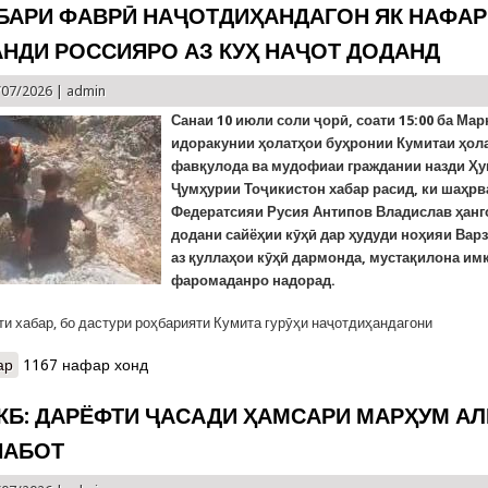
АБАРИ ФАВРӢ НАҶОТДИҲАНДАГОН ЯК НАФАР
НДИ РОССИЯРО АЗ КУҲ НАҶОТ ДОДАНД
/07/2026 |
admin
Санаи 10 июли соли ҷорӣ, соати 15:00 ба Мар
идоракунии ҳолатҳои буҳронии Кумитаи ҳол
фавқулода ва мудофиаи граждании назди Ҳу
Ҷумҳурии Тоҷикистон хабар расид, ки шаҳр
Федератсияи Русия Антипов Владислав ҳан
додани сайёҳии кӯҳӣ дар ҳудуди ноҳияи Варз
аз қуллаҳои кӯҳӣ дармонда, мустақилона им
фаромаданро надорад.
ти хабар, бо дастури роҳбарияти Кумита гурӯҳи наҷотдиҳандагони
ар
о КҲФ: ХАБАРИ ФАВРӢ НАҶОТДИҲАНДАГОН ЯК НАФАР ШАҲРВ
1167 нафар хонд
КБ: ДАРЁФТИ ҶАСАДИ ҲАМСАРИ МАРҲУМ А
НАБОТ