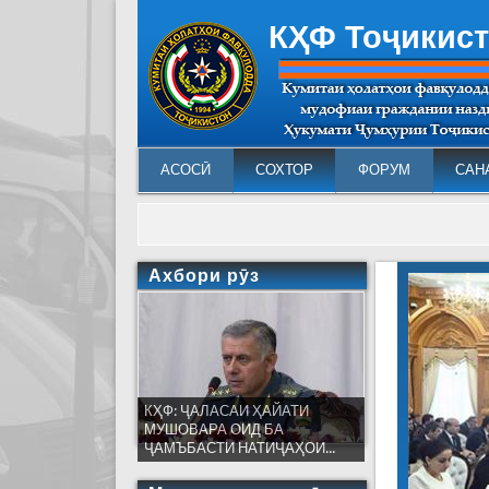
КҲФ Тоҷикис
АСОСӢ
СОХТОР
ФОРУМ
САН
Ахбори рӯз
КҲФ: ҶАЛАСАИ ҲАЙАТИ
МУШОВАРА ОИД БА
ҶАМЪБАСТИ НАТИҶАҲОИ...