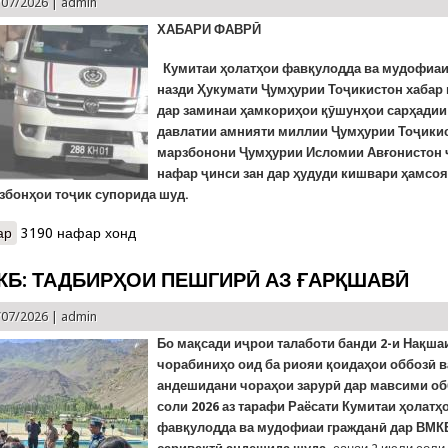
/07/2026 |
admin
ХАБАРИ ФАВРӢ
Кумитаи ҳолатҳои фавқулодда ва мудофиаи
назди Ҳукумати Ҷумҳурии Тоҷикистон хабар 
дар заминаи ҳамкориҳои қӯшунҳои сарҳадии
давлатии амнияти миллии Ҷумҳурии Тоҷики
марзбонони Ҷумҳурии Исломии Авғонистон 
нафар ҷинси зан дар ҳудуди кишвари ҳамсоя
рзбонҳои тоҷик супорида шуд.
ар
о КҲФ-ВМКБ: ДАРЁФТИ ҶАСАДИ ҲАМСАРИ МАРҲУМ АЛИШЕР 
3190 нафар хонд
КБ: ТАДБИРҲОИ ПЕШГИРӢ АЗ ҒАРҚШАВӢ
/07/2026 |
admin
Бо мақсади иҷрои талаботи банди 2-и Нақша
чорабиниҳо оид ба риояи қоидаҳои оббозӣ в
андешидани чораҳои зарурӣ дар мавсими об
соли 2026 аз тарафи Раёсати Кумитаи ҳолатҳ
фавқулодда ва мудофиаи гражданӣ дар ВМК