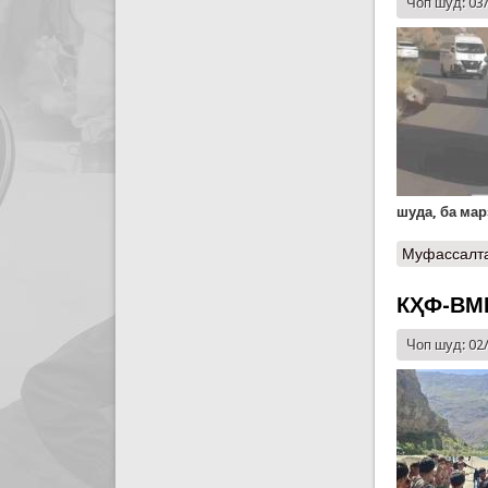
Чоп шуд: 03
шуда, ба ма
Муфассалт
КҲФ-ВМ
Чоп шуд: 02