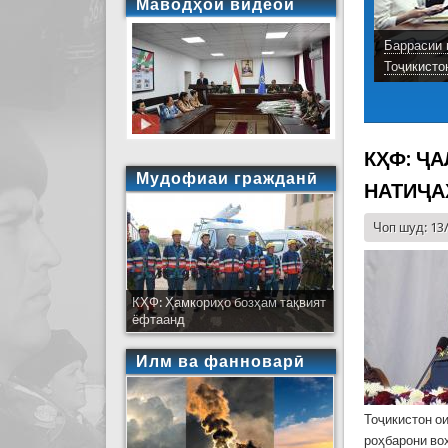
Маводҳои видеоӣ
Баррасии 
Тоҷикисто
КҲФ: Ҷ
Мудофиаи гражданӣ
НАТИҶА
Чоп шуд: 13
КҲФ: Ҳамкориҳо бозҳам тақвият
ёфтаанд
Илм ва фанноварӣ
Тоҷикистон о
роҳбарони во