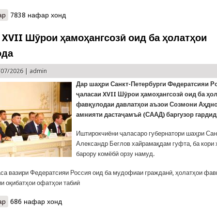
ар
о КҲФ: ҶАЛАСАИ ҲАЙАТИ МУШОВАРА ОИД БА ҶАМЪБАСТИ Н
7838 нафар хонд
 XVII Шӯрои ҳамоҳангсозӣ оид ба ҳолатҳои
ода
/07/2026 |
admin
Дар шаҳри Санкт-Петербурги Федератсияи Р
ҷаласаи XVII Шӯрои ҳамоҳангсозӣ оид ба ҳо
фавқулодаи давлатҳои аъзои Созмони Аҳдн
амнияти дастаҷамъӣ (СААД) баргузор гардид
Иштирокчиёни ҷаласаро губернатори шаҳри Сан
Александр Беглов хайрамақдам гуфта, ба кори
барору комёбӣ орзу намуд.
аса вазири Федератсияи Россия оид ба мудофиаи гражданӣ, ҳолатҳои фав
и оқибатҳои офатҳои табиӣ
ар
о Ҷаласаи XVII Шӯрои ҳамоҳангсозӣ оид ба ҳолатҳои фавқулода
686 нафар хонд