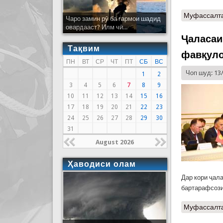
Муфассалт
Чаро замин рӯ ба гармои шадид
овардааст? Илм чӣ...
Ҷаласаи
Тақвим
фавқул
ПН
ВТ
СР
ЧТ
ПТ
СБ
ВС
Чоп шуд: 13
1
2
3
4
5
6
7
8
9
10
11
12
13
14
15
16
17
18
19
20
21
22
23
24
25
26
27
28
29
30
31
August 2026
Ҳаводиси олам
Дар кори ҷал
бартарафсози
Муфассалт