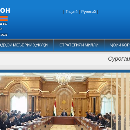
тон
|
Тоҷикӣ
|
Русский
|
АДҲОИ МЕЪЁРИИ ҲУҚУҚӢ
СТРАТЕГИЯИ МИЛЛӢ
ҶОЙИ КОР
Суроғаи Кумит