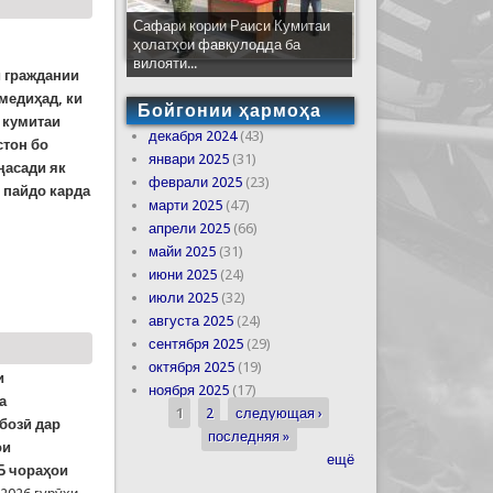
Сафари кории Раиси Кумитаи
ҳолатҳои фавқулодда ба
вилояти...
 граждании
медиҳад, ки
Бойгонии ҳармоҳа
 кумитаи
декабря 2024
(43)
стон бо
январи 2025
(31)
ҷасади як
феврали 2025
(23)
 пайдо карда
марти 2025
(47)
апрели 2025
(66)
майи 2025
(31)
МИРЗОНАБОТ
июни 2025
(24)
июли 2025
(32)
августа 2025
(24)
сентября 2025
(29)
октября 2025
(19)
и
ноября 2025
(17)
а
1
2
следующая ›
Страницы
бозӣ дар
последняя »
ои
ещё
Б чораҳои