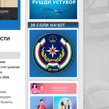
ҳурии
30 СОЛИ НАҶОТ
АСТИ
фиаи
стон ҷаласаи
ои
и 2026
вник
умҳурии
 Кумита,