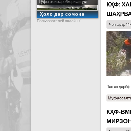
Тӯфонҳои харобкори август
КҲФ: Х
ШАҲРВА
Ҳоло дар сомона
Пользователей онлайн: 0.
Чоп шуд: 11
Пас аз дарёф
Муфассалт
КҲФ-ВМ
МИРЗО