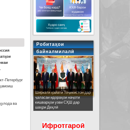
АТИҶАҲОИ ФАЪОЛИЯТИ ШАШМОҲАИ СОЛИ 2026
Робитаҳои
оссия
байналмилалӣ
латҳои
омаи
.
кт-Петербург
 ҳамоиш
Ширкати ҳайати Тоҷикистон дар
ҷаласаи идораҳои наҷоти
кишварҳои узви СҲШ дар
қулода ва
шаҳри Деҳлӣ
Ифротгароӣ