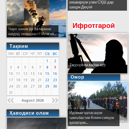
кишварҳои узви СҲШ дар
шаҳри Деҳлӣ
Ифротгароӣ
Чаро замин рӯ ба гармои
шадид овардааст? Илм чӣ...
Тақвим
ПН
ВТ
СР
ЧТ
ПТ
СБ
ВС
1
2
Терроризм вабои аср
3
4
5
6
7
8
9
10
11
12
13
14
15
16
Омор
17
18
19
20
21
22
23
24
25
26
27
28
29
30
31
August 2026
Ҳаводиси олам
Идомаи ҷаласаҳои
ҷамъбастии Комиссияҳои
ҳолатҳои...