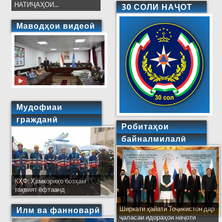
НАТИҶАҲОИ...
30 СОЛИ НАҶОТ
Маводҳои видеоӣ
Мудофиаи
гражданӣ
Робитаҳои
байналмилалӣ
КҲФ: Ҳамкориҳо бозҳам
тақвият ёфтаанд
Ширкати ҳайати Тоҷикистон дар
Илм ва фанноварӣ
ҷаласаи идораҳои наҷоти