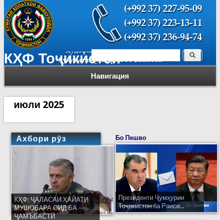
Поиск
КҲФ Тоҷикистон
Форма поиска
Навигация
июли 2025
Ахбори рӯз
Бо Пешво
Президенти Ҷумҳурии
КҲФ: ҶАЛАСАИ ҲАЙАТИ
Тоҷикистон ба Раиси...
МУШОВАРА ОИД БА
ҶАМЪБАСТИ