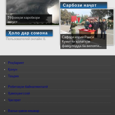
Сарбози наҷот
Тӯфонҳои харобкори
август
Ҳоло дар сомона
Сафари кории Раиси
Пользователей онлайн: 0.
Кумитаи ҳолатҳои
фавқулодда ба вилояти...
Роҳбарият
Қонун
Таърих
Робитаҳои байналмилалӣ
Ҳамоҳангсозӣ
Ҷасорат
Вазъи ҳавои кишвар