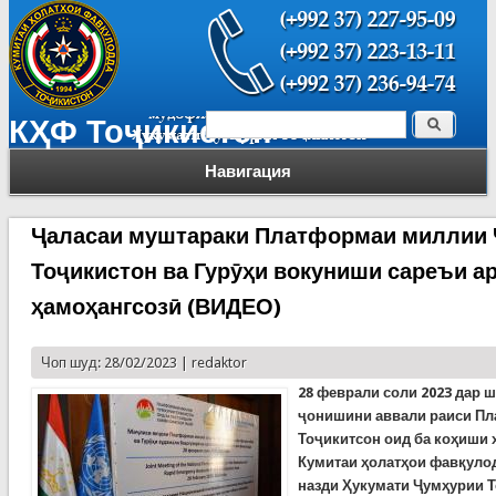
Поиск
КҲФ Тоҷикистон
Форма поиска
Навигация
Ҷаласаи муштараки Платформаи миллии
Тоҷикистон ва Гурӯҳи вокуниши сареъи ар
ҳамоҳангсозӣ (ВИДЕО)
Чоп шуд: 28/02/2023 |
redaktor
28 феврал
и соли
2023
дар ш
ҷонишини аввали раиси П
Тоҷикитсон оид ба коҳиши 
Кумитаи ҳолатҳои фавқуло
назди Ҳукумати Ҷумҳурии Т