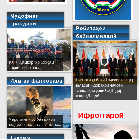
Мудофиаи
гражданӣ
Робитаҳои
байналмилалӣ
КҲФ: Ҳамкориҳо бозҳам
тақвият ёфтаанд
Ширкати ҳайати Тоҷикистон дар
Илм ва фанноварӣ
ҷаласаи идораҳои наҷоти
кишварҳои узви СҲШ дар
шаҳри Деҳлӣ
Ифротгароӣ
Чаро замин рӯ ба гармои
шадид овардааст? Илм чӣ...
Тақвим