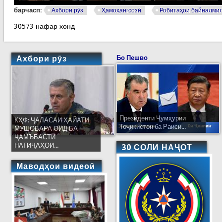
барчасп:
Ахбори рӯз
Ҳамоҳангсозӣ
Робитаҳои байналми
30573 нафар хонд
Ахбори рӯз
Бо Пешво
Президенти Ҷумҳурии
КҲФ: ҶАЛАСАИ ҲАЙАТИ
Тоҷикистон ба Раиси...
МУШОВАРА ОИД БА
ҶАМЪБАСТИ
НАТИҶАҲОИ...
30 СОЛИ НАҶОТ
Маводҳои видеоӣ