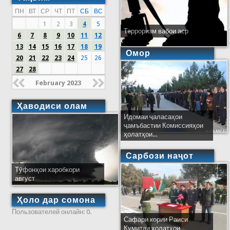
ПН
ВТ
СР
ЧТ
ПТ
СБ
ВС
1
2
3
4
5
Терроризм вабои аср
6
7
8
9
10
11
12
13
14
15
16
17
18
19
Омор
20
21
22
23
24
25
26
27
28
February 2023
Ҳаводиси олам
Идомаи ҷаласаҳои
ҷамъбастии Комиссияҳои
ҳолатҳои...
Сарбози наҷот
Тӯфонҳои харобкори
август
Ҳоло дар сомона
Пользователей онлайн: 0.
Сафари кории Раиси
Кумитаи ҳолатҳои