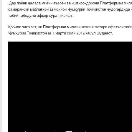
Дар поёни ҷаласа миёни аъзоён ва иштирокдорони Платформаи мил
самараноки маблағҳои аз ҷониби Ҷумҳурии Тоҷикистон ҷудогардида 
табиӣ табодули афкор сурат гирифт.
Қобили зикр аст, ки Платформаи миллии коҳиши хатари офатҳои таб
Ҷумҳурии Тоҷикистон аз 1 марти соли 2012 қабул шудааст.