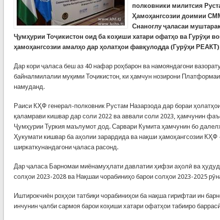
полковники милитсия Руст
Ҳамоҳангсозии доимии СММ
Снаноглу ҷаласаи муштара
Ҷумҳурии Тоҷикистон оид ба коҳиши хатари офатҳо ва Гурӯҳи в
ҳамоҳангсозии амалҳо дар ҳолатҳои фавқулодда (Гурӯҳи РЕАКТ) 
Дар кори ҷаласа беш аз 40 нафар роҳбарон ва намояндагони вазорат
байналмилалии муқими Тоҷикистон, ки ҳамчун нозирони Платформаи
намуданд.
Раиси КҲФ генерал-полковник Рустам Назарзода дар бораи ҳолатҳо
қаламрави кишвар дар соли 2022 ва аввали соли 2023, ҳамчунин фа
Ҷумҳурии Туркия маълумот дод. Сарвари Кумита ҳамчунин бо далел
Ҳукумати кишвар ба аҳолии зарардида ва нақши ҳамоҳангсозии КҲФ 
ширкаткунандагони ҷаласа расонд.
Дар ҷаласа Барномаи миёнамуҳлати давлатии ҳифзи аҳолӣ ва ҳудуд
солҳои 2023-2028 ва Нақшаи чорабиниҳо барои солҳои 2023-2025 рӯн
Иштирокчиён роҳҳои татбиқи чорабиниҳои ба нақша гирифтаи ин барн
инчунин ҷалби сармоя барои коҳиши хатари офатҳои табииро баррас