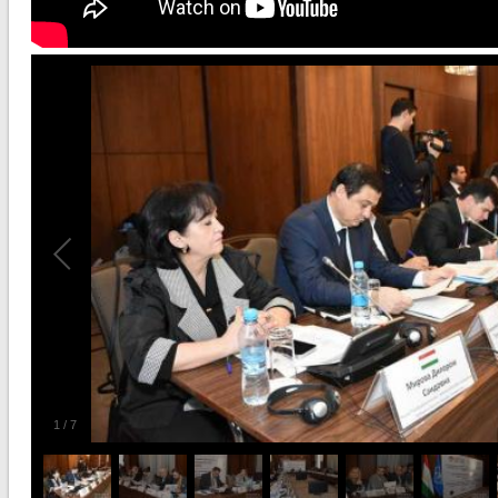
1
/
7