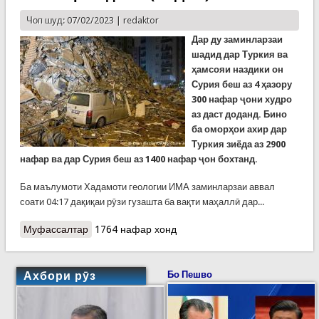
Чоп шуд: 07/02/2023 |
redaktor
Дар ду заминларзаи
шадид дар Туркия ва
ҳамсояи наздики он
Сурия беш аз 4 ҳазору
300 нафар ҷони худро
аз даст доданд. Бино
ба оморҳои ахир дар
Туркия зиёда аз 2900
нафар ва дар Сурия беш аз 1400 нафар ҷон бохтанд.
Ба маълумоти Хадамоти геологии ИМА заминларзаи аввал
соати 04:17 дақиқаи рӯзи гузашта ба вақти маҳаллӣ дар...
Муфассалтар
о Шумораи ҳалокшудагон дар ду заминларзаи
1764 нафар хонд
Туркия ва Сурия ба беш аз 4300 расидааст
(ВИДЕО)
Ахбори рӯз
Бо Пешво