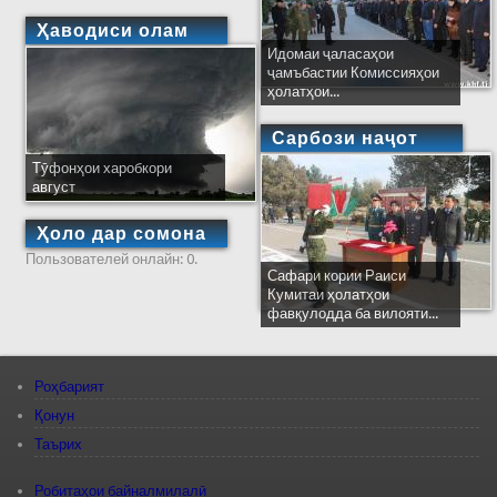
Ҳаводиси олам
Идомаи ҷаласаҳои
ҷамъбастии Комиссияҳои
ҳолатҳои...
Сарбози наҷот
Тӯфонҳои харобкори
август
Ҳоло дар сомона
Пользователей онлайн: 0.
Сафари кории Раиси
Кумитаи ҳолатҳои
фавқулодда ба вилояти...
Роҳбарият
Қонун
Таърих
Робитаҳои байналмилалӣ