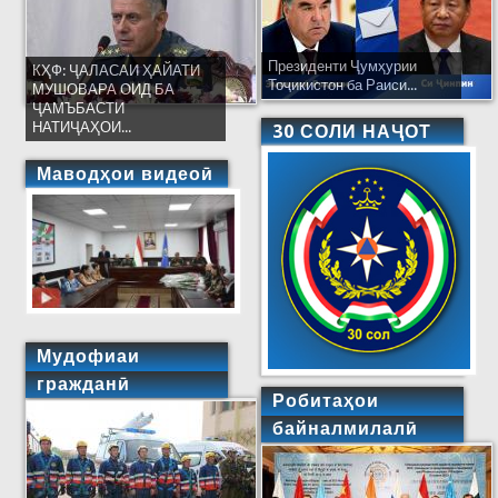
Президенти Ҷумҳурии
КҲФ: ҶАЛАСАИ ҲАЙАТИ
Тоҷикистон ба Раиси...
МУШОВАРА ОИД БА
ҶАМЪБАСТИ
НАТИҶАҲОИ...
30 СОЛИ НАҶОТ
Маводҳои видеоӣ
Мудофиаи
гражданӣ
Робитаҳои
байналмилалӣ