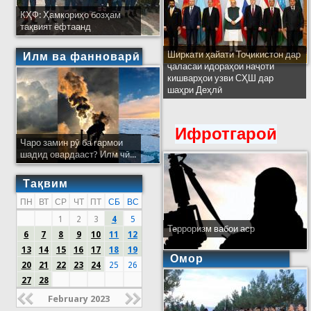
КҲФ: Ҳамкориҳо бозҳам
тақвият ёфтаанд
Ширкати ҳайати Тоҷикистон дар
Илм ва фанноварӣ
ҷаласаи идораҳои наҷоти
кишварҳои узви СҲШ дар
шаҳри Деҳлӣ
Ифротгароӣ
Чаро замин рӯ ба гармои
шадид овардааст? Илм чӣ...
Тақвим
ПН
ВТ
СР
ЧТ
ПТ
СБ
ВС
1
2
3
4
5
Терроризм вабои аср
6
7
8
9
10
11
12
13
14
15
16
17
18
19
Омор
20
21
22
23
24
25
26
27
28
February 2023