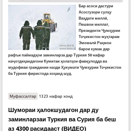
Бар асоси дастури
Асосгузори сулҳу
Ваҳдати миллӣ,
Пешвои миллат,
Президенти Ҷумҳурии
Тоҷикистон муҳтарам
Эмомалӣ Раҳмон
барои кумак дар
рафъи паёмадҳои заминларза дар Туркия 50 нафар
наҷотдиҳандагони Кумитаи ҳолатҳои фавқулодда ва
мудофиаи граждании назди Ҳукумати Ҷумҳурии Тоҷикистон
ба Туркия фиристода хоҳанд шуд.
Муфассалтар
о Тоҷикистон барои кумак ба зилзилазадагони
1323 нафар хонд
Туркия як гурӯҳи наҷот мефиристад!
Шумораи ҳалокшудагон дар ду
заминларзаи Туркия ва Сурия ба беш
аз 4300 расидааст (ВИДЕО)