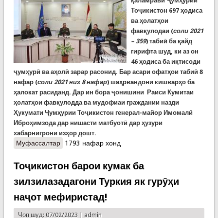
қаламрави Ҷумҳурии
Тоҷикистон 697 ҳодиса
ва ҳолатҳои
фавқулодаи (
соли 2021
– 359
) табиӣ ба қайд
гирифта шуд, ки аз он
46 ҳодиса ба иқтисоди
ҷумҳурӣ ва аҳолӣ зарар расонид. Бар асари офатҳои табиӣ 8
нафар (
соли 2021 низ 8 нафар
) шаҳрвандони кишварҳо ба
ҳалокат расиданд. Дар ин бора ҷонишини Раиси Кумитаи
ҳолатҳои фавқулодда ва мудофиаи граждании назди
Ҳукумати Ҷумҳурии Тоҷикистон генерал-майор Имомалӣ
Иброҳимзода дар нишасти матбуотӣ дар ҳузури
хабарнигрони изҳор дошт.
Муфассалтар
о Соли гузашта дар Тоҷикистон 697 ҳодиса ва
1793 нафар хонд
ҳолатҳои фавқулода сабт шудааст (ВИДЕО)
Тоҷикистон барои кумак ба
зилзилазадагони Туркия як гурӯҳи
наҷот мефиристад!
Чоп шуд: 07/02/2023 |
admin