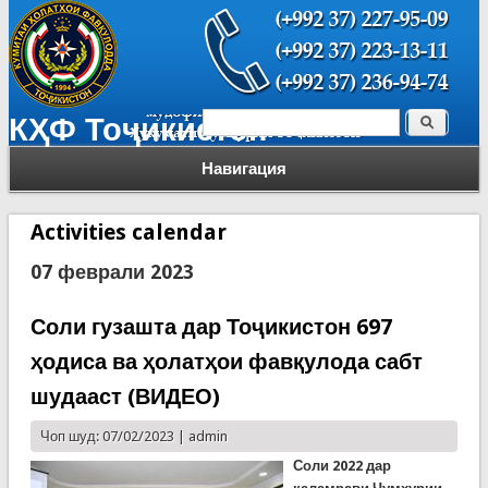
Поиск
КҲФ Тоҷикистон
Форма поиска
Навигация
Activities calendar
07 феврали 2023
Соли гузашта дар Тоҷикистон 697
ҳодиса ва ҳолатҳои фавқулода сабт
шудааст (ВИДЕО)
Чоп шуд: 07/02/2023 |
admin
Соли
20
22
дар