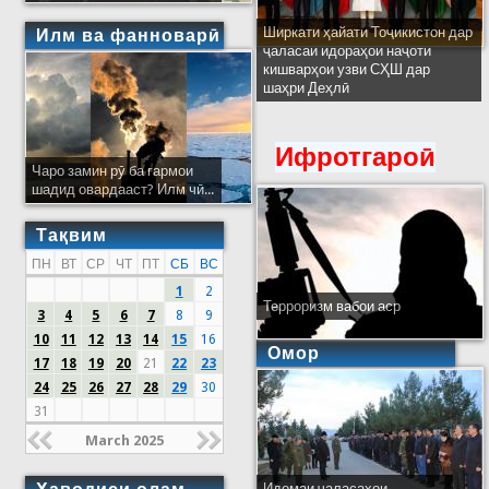
Ширкати ҳайати Тоҷикистон дар
Илм ва фанноварӣ
ҷаласаи идораҳои наҷоти
кишварҳои узви СҲШ дар
шаҳри Деҳлӣ
Ифротгароӣ
Чаро замин рӯ ба гармои
шадид овардааст? Илм чӣ...
Тақвим
ПН
ВТ
СР
ЧТ
ПТ
СБ
ВС
1
2
Терроризм вабои аср
3
4
5
6
7
8
9
10
11
12
13
14
15
16
Омор
17
18
19
20
21
22
23
24
25
26
27
28
29
30
31
March 2025
Идомаи ҷаласаҳои