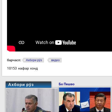
барчасп:
Ахбори рӯз
видео
10153 нафар хонд
Ахбори рӯз
Бо Пешво