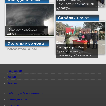
Ҳаводиси олам
ҷамъбастии Комиссияҳои
ҳолатҳои...
Сарбози наҷот
Тӯфонҳои харобкори
август
Ҳоло дар сомона
Сафари кории Раиси
Пользователей онлайн: 0.
Кумитаи ҳолатҳои
фавқулодда ба вилояти...
Роҳбарият
Қонун
Таърих
Робитаҳои байналмилалӣ
Ҳамоҳангсозӣ
Ҷасорат