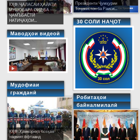
Президенти Ҷумҳурии
КҲФ: ҶАЛАСАИ ҲАЙАТИ
Тоҷикистон ба Раиси...
МУШОВАРА ОИД БА
ҶАМЪБАСТИ
НАТИҶАҲОИ...
30 СОЛИ НАҶОТ
Маводҳои видеоӣ
Мудофиаи
гражданӣ
Робитаҳои
байналмилалӣ
КҲФ: Ҳамкориҳо бозҳам
тақвият ёфтаанд