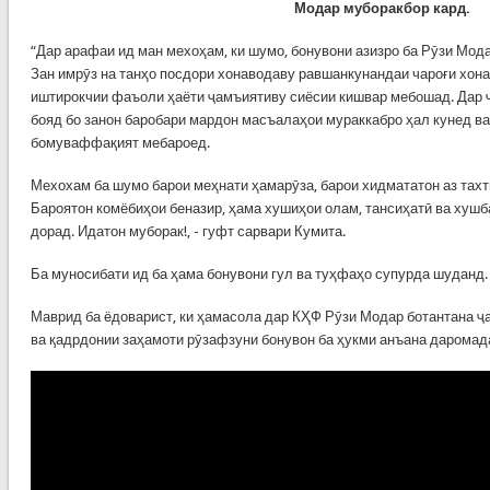
Модар муборакбор кард.
“Дар арафаи ид ман мехоҳам, ки шумо, бонувони азизро ба Рӯзи Мод
Зан имрӯз на танҳо посдори хонаводаву равшанкунандаи чароғи хона
иштирокчии фаъоли ҳаёти ҷамъиятиву сиёсии кишвар мебошад. Дар
бояд бо занон баробари мардон масъалаҳои мураккабро ҳал кунед ва
бомуваффақият мебароед.
Мехохам ба шумо барои меҳнати ҳамарӯза, барои хидмататон аз тахт
Бароятон комёбиҳои беназир, ҳама хушиҳои олам, тансиҳатӣ ва хушб
дорад. Идатон муборак!, - гуфт сарвари Кумита.
Ба муносибати ид ба ҳама бонувони гул ва туҳфаҳо супурда шуданд
Маврид ба ёдоварист, ки ҳамасола дар КҲФ Рӯзи Модар ботантана 
ва қадрдонии заҳамоти рӯзафзуни бонувон ба ҳукми анъана даромад