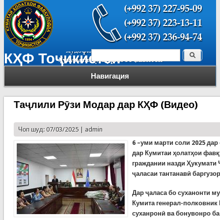
Поиск
КҲФ Тоҷикистон
Форма поиска
Навигация
Таҷлили Рӯзи Модар дар КҲФ (Видео)
Чоп шуд: 07/03/2025 |
admin
6
–уми
март
и соли
2025
дар
дар Кумитаи ҳолатҳои фав
граждании назди Ҳукумати
ҷаласаи тантанавӣ баргузор
Дар ҷаласа бо суханонти м
Кумита генерал-полковник
суханронӣ ва бонувонро ба