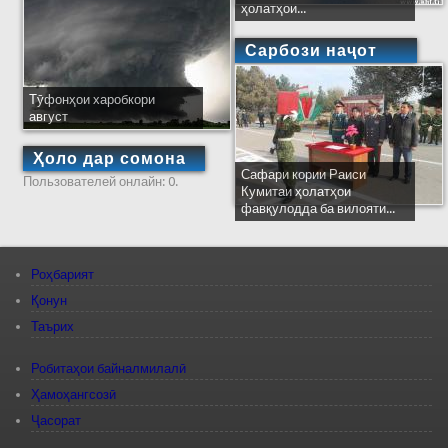
ҳолатҳои...
Сарбози наҷот
Тӯфонҳои харобкори
август
Ҳоло дар сомона
Сафари кории Раиси
Пользователей онлайн: 0.
Кумитаи ҳолатҳои
фавқулодда ба вилояти...
Роҳбарият
Қонун
Таърих
Робитаҳои байналмилалӣ
Ҳамоҳангсозӣ
Ҷасорат