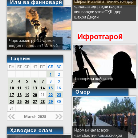
Ширкати ҳайати Тоҷикистон дар
Илм ва фанноварӣ
ҷаласаи идораҳои наҷоти
кишварҳои узви СҲШ дар
шаҳри Деҳлӣ
Ифротгароӣ
Чаро замин рӯ ба гармои
шадид овардааст? Илм чӣ...
Тақвим
ПН
ВТ
СР
ЧТ
ПТ
СБ
ВС
1
2
Терроризм вабои аср
3
4
5
6
7
8
9
10
11
12
13
14
15
16
Омор
17
18
19
20
21
22
23
24
25
26
27
28
29
30
31
March 2025
Ҳаводиси олам
Идомаи ҷаласаҳои
ҷамъбастии Комиссияҳои