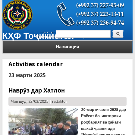
Поиск
КҲФ Тоҷикистон
Форма поиска
Навигация
Activities calendar
23 марти 2025
Наврӯз дар Хатлон
Чоп шуд: 23/03/2025 |
redaktor
20-марти соли 2025 дар
Раёсат бо иштироки
роҳбарият ва ҳайати
шахсӣ ҷашни иди
“Наврӯз” таҷлил карда