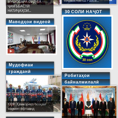
Тоҷикистон ба Раиси...
МУШОВАРА ОИД БА
ҶАМЪБАСТИ
НАТИҶАҲОИ...
30 СОЛИ НАҶОТ
Маводҳои видеоӣ
Мудофиаи
гражданӣ
Робитаҳои
байналмилалӣ
КҲФ: Ҳамкориҳо бозҳам
тақвият ёфтаанд