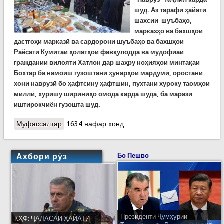
шуд. Аз тарафи ҳайати
шахсии шуъбаҳо,
марказҳо ва бахшҳои
дастгоҳи марказӣ ва сардорони шуъбаҳо ва бахшҳои
Раёсати Кумитаи ҳолатҳои фавқулодда ва мудофиаи
граждании вилояти Хатлон дар шаҳру ноҳияҳои минтақаи
Бохтар ба намоиш гузоштани ҳунарҳои мардумӣ, оростани
хони наврузӣ бо ҳафтсину ҳафтшин, пухтани хуроку таомҳои
миллӣ, хуришу шириниҳо омода карда шуда, ба марази
иштирокчиён гузошта шуд.
Муфассалтар
о Наврӯз дар Хатлон
1634 нафар хонд
Ахбори рӯз
Бо Пешво
Президенти Ҷумҳурии
КҲФ: ҶАЛАСАИ ҲАЙАТИ