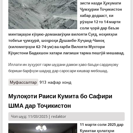
зисти назди Ҳукумати
Ҷумҳурии Тоҷикистон
хабар додааст, ки
рӯзҳои 12 то 14 марти
соли ҷорӣ дар баъзе
минтақаҳои кӯҳию-доманакӯҳии вилояти Суғд, ноҳияҳои
тобеъи ҷумҳурӣ, шоҳроҳи Душанбе-Хуҷанд-Чаноқ
(километрҳои 62-74-ум) ва ғарби Вилояти Мухтори
Кӯҳистони Бадахшон хатари лағзиши тарма пешгӯӣ мешавад.
Иллати ин зуҳурот гарм шудани дамои ҳаво баъди сардиҳову
бориши барфҳои шадид дар саросари кишвар мебошад.
Муфассалтар
о Ҳушдори КҲФ аз хатари тарма дар роҳҳи
913 нафар хонд
кишвар
Мулоқоти Раиси Кумита бо Сафири
ШМА дар Тоҷикистон
Чоп шуд: 11/03/2025 |
redaktor
11 марти соли 2025 дар
Кумитаи ҳолатҳои