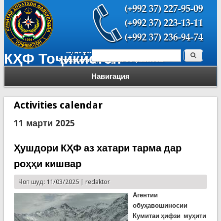
Поиск
КҲФ Тоҷикистон
Форма поиска
Навигация
Activities calendar
11 марти 2025
Ҳушдори КҲФ аз хатари тарма дар
роҳҳи кишвар
Чоп шуд: 11/03/2025 |
redaktor
Агентии
обуҳавошиносии
Кумитаи ҳифзи муҳити