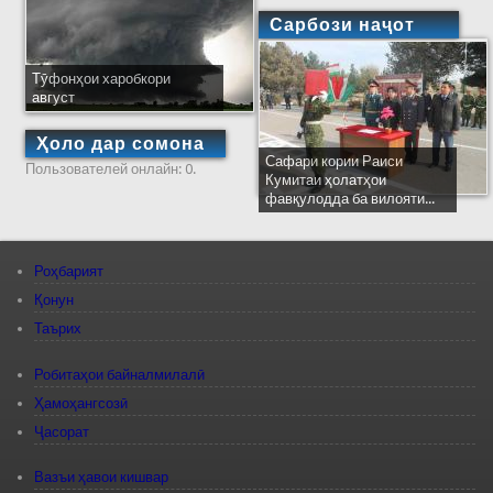
Сарбози наҷот
Тӯфонҳои харобкори
август
Ҳоло дар сомона
Сафари кории Раиси
Пользователей онлайн: 0.
Кумитаи ҳолатҳои
фавқулодда ба вилояти...
Роҳбарият
Қонун
Таърих
Робитаҳои байналмилалӣ
Ҳамоҳангсозӣ
Ҷасорат
Вазъи ҳавои кишвар