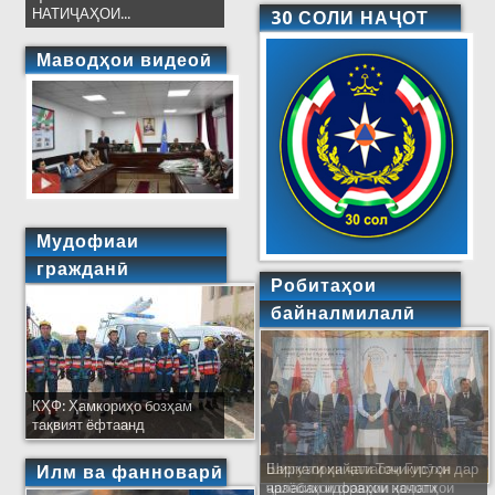
НАТИҶАҲОИ...
30 СОЛИ НАҶОТ
Маводҳои видеоӣ
Мудофиаи
гражданӣ
Робитаҳои
байналмилалӣ
КҲФ: Ҳамкориҳо бозҳам
тақвият ёфтаанд
Баргузории ҷаласаи Гурӯҳи
Ширкати ҳайати Тоҷикистон дар
Илм ва фанноварӣ
арзёбиҳои фаврии ҳолатҳои
ҷаласаи идораҳои наҷоти