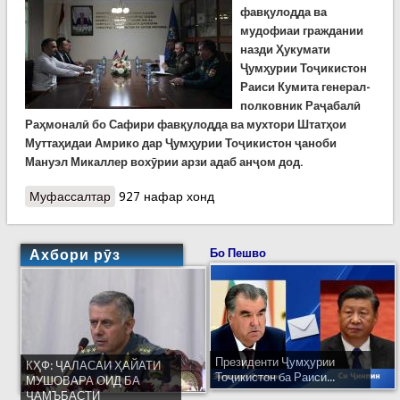
фавқулодда ва
мудофиаи граждании
назди Ҳукумати
Ҷумҳурии Тоҷикистон
Раиси Кумита генерал-
полковник Раҷабалӣ
Раҳмоналӣ бо Сафири фавқулодда ва мухтори Штатҳои
Муттаҳидаи Амрико дар Ҷумҳурии Тоҷикистон ҷаноби
Мануэл Микаллер вохӯрии арзи адаб анҷом дод.
Муфассалтар
о Мулоқоти Раиси Кумита бо Сафири ШМА дар
927 нафар хонд
Тоҷикистон
Ахбори рӯз
Бо Пешво
Президенти Ҷумҳурии
КҲФ: ҶАЛАСАИ ҲАЙАТИ
Тоҷикистон ба Раиси...
МУШОВАРА ОИД БА
ҶАМЪБАСТИ