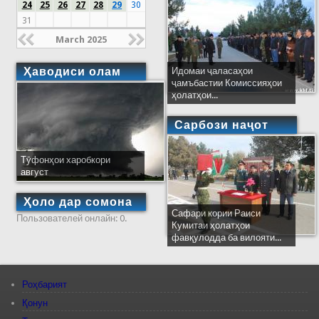
24
25
26
27
28
29
30
31
March 2025
Ҳаводиси олам
Идомаи ҷаласаҳои
ҷамъбастии Комиссияҳои
ҳолатҳои...
Сарбози наҷот
Тӯфонҳои харобкори
август
Ҳоло дар сомона
Сафари кории Раиси
Пользователей онлайн: 0.
Кумитаи ҳолатҳои
фавқулодда ба вилояти...
Роҳбарият
Қонун