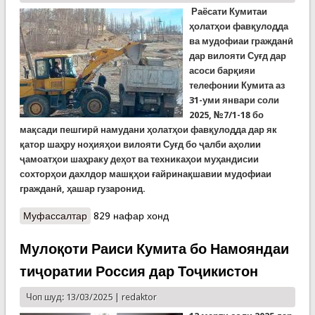
Раёсати Кумитаи
ҳолатҳои фавқулодда
ва мудофиаи гражданӣ
дар вилояти Суғд дар
асоси барқияи
телефонии Кумита аз
31-уми январи соли
2025, №7/1-18
бо
мақсади пешгирӣ намудани ҳолатҳои фавқулодда дар як
қатор шаҳру ноҳияҳои вилояти Суғд бо ҷалби аҳолии
ҷамоатҳои шаҳраку деҳот ва техникаҳои муҳандисии
сохторҳои дахлдор машқҳои ғайринақшавии мудофиаи
гражданӣ, ҳашар гузаронид.
Муфассалтар
о Машқҳои ғайринақшавии мудофиаи гражданӣ
829 нафар хонд
дар вилояти Суғд
Мулоқоти Раиси Кумита бо Намояндаи
тиҷоратии Россия дар Тоҷикистон
Чоп шуд: 13/03/2025 |
redaktor