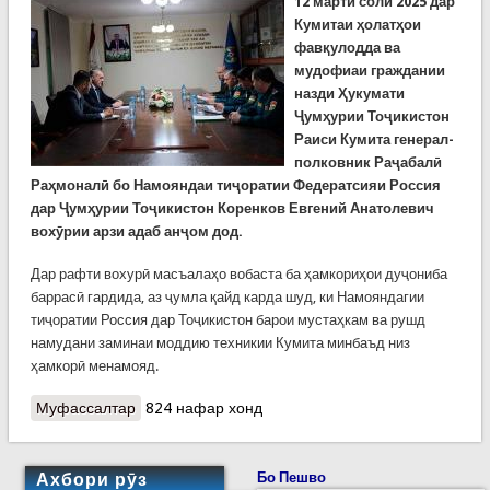
12 марти соли 2025 дар
Кумитаи ҳолатҳои
фавқулодда ва
мудофиаи граждании
назди Ҳукумати
Ҷумҳурии Тоҷикистон
Раиси Кумита генерал-
полковник Раҷабалӣ
Раҳмоналӣ бо Намояндаи тиҷоратии Федератсияи Россия
дар Ҷумҳурии Тоҷикистон Коренков Евгений Анатолевич
вохӯрии арзи адаб анҷом дод.
Дар рафти вохурӣ масъалаҳо вобаста ба ҳамкориҳои дуҷониба
баррасӣ гардида, аз ҷумла қайд карда шуд, ки Намояндагии
тиҷоратии Россия дар Тоҷикистон барои мустаҳкам ва рушд
намудани заминаи моддию техникии Кумита минбаъд низ
ҳамкорӣ менамояд.
Муфассалтар
о Мулоқоти Раиси Кумита бо Намояндаи
824 нафар хонд
тиҷоратии Россия дар Тоҷикистон
Ахбори рӯз
Бо Пешво