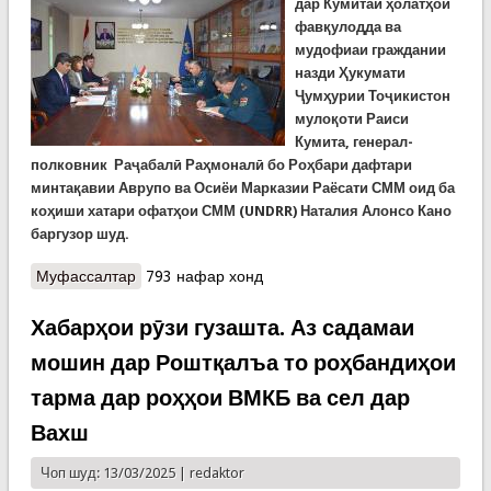
дар Кумитаи ҳолатҳои
фавқулодда ва
мудофиаи граждании
назди Ҳукумати
Ҷумҳурии Тоҷикистон
мулоқоти Раиси
Кумита, генерал-
полковник Раҷабалӣ Раҳмоналӣ бо Роҳбари дафтари
минтақавии Аврупо ва Осиёи Марказии Раёсати СММ оид ба
коҳиши хатари офатҳои СММ (
UNDRR
)
Наталия Алонсо Кано
баргузор шуд.
Муфассалтар
о Мулоқоти генерал Раҷабалӣ Раҳмоналӣ бо
793 нафар хонд
хонум Наталия Алонсо Кано
Хабарҳои рӯзи гузашта. Аз садамаи
мошин дар Роштқалъа то роҳбандиҳои
тарма дар роҳҳои ВМКБ ва сел дар
Вахш
Чоп шуд: 13/03/2025 |
redaktor