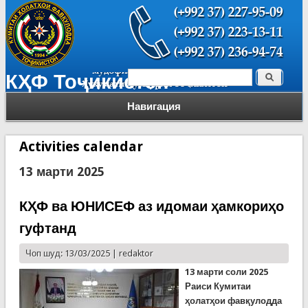
Поиск
КҲФ Тоҷикистон
Форма поиска
Навигация
Activities calendar
13 марти 2025
КҲФ ва ЮНИСЕФ аз идомаи ҳамкориҳо
гуфтанд
Чоп шуд: 13/03/2025 |
redaktor
13 март
и соли
2025
Раиси
Кумитаи
ҳолатҳои фавқулодда