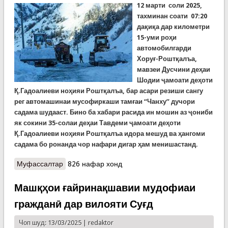
12 марти соли 2025,
тахминан соати 07:20
дақиқа дар километри
15-уми роҳи
автомобилгарди
Хоруғ-Роштқалъа,
мавзеи Дусчини деҳаи
Шодии ҷамоати деҳоти
Қ.Гадоалиеви ноҳияи Роштқалъа, бар асари резиши сангу
рег автомашинаи мусофиркаши тамғаи “Чанху” дучори
садама шудааст. Бино ба хабари расида ин мошин аз ҷониби
як сокини 35-солаи деҳаи Тавдеми ҷамоати деҳоти
Қ.Гадоалиеви ноҳияи Роштқалъа идора мешуд ва ҳангоми
садама бо ронанда чор нафари дигар ҳам менишастанд.
Муфассалтар
о Хабарҳои рӯзи гузашта. Аз садамаи мошин
826 нафар хонд
дар Роштқалъа то роҳбандиҳои тарма дар
роҳҳои ВМКБ ва сел дар Вахш
Машқҳои ғайринақшавии мудофиаи
гражданӣ дар вилояти Суғд
Чоп шуд: 13/03/2025 |
redaktor