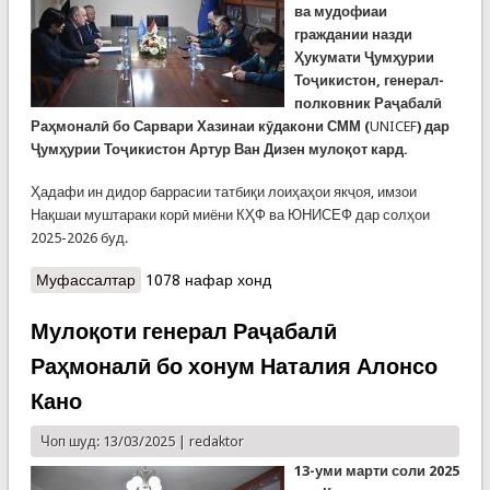
ва мудофиаи
граждании назди
Ҳукумати Ҷумҳурии
Тоҷикистон, генерал-
полковник Раҷабалӣ
Раҳмоналӣ бо Сарвари Хазинаи кӯдакони СММ
(
UNICEF
)
дар
Ҷумҳурии Тоҷикистон Артур Ван Дизен мулоқот кард.
Ҳадафи ин дидор баррасии татбиқи лоиҳаҳои якҷоя, имзои
Нақшаи муштараки корӣ миёни КҲФ ва ЮНИСЕФ дар солҳои
2025-2026 буд.
Муфассалтар
о КҲФ ва ЮНИСЕФ аз идомаи ҳамкориҳо
1078 нафар хонд
гуфтанд
Мулоқоти генерал Раҷабалӣ
Раҳмоналӣ бо хонум Наталия Алонсо
Кано
Чоп шуд: 13/03/2025 |
redaktor
13-уми марти соли 2025