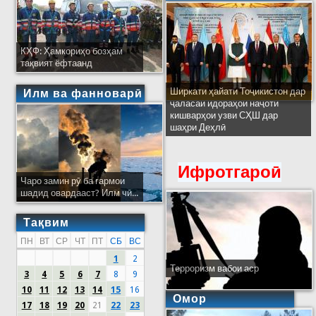
КҲФ: Ҳамкориҳо бозҳам
тақвият ёфтаанд
Ширкати ҳайати Тоҷикистон дар
Илм ва фанноварӣ
ҷаласаи идораҳои наҷоти
кишварҳои узви СҲШ дар
шаҳри Деҳлӣ
Ифротгароӣ
Чаро замин рӯ ба гармои
шадид овардааст? Илм чӣ...
Тақвим
ПН
ВТ
СР
ЧТ
ПТ
СБ
ВС
1
2
Терроризм вабои аср
3
4
5
6
7
8
9
10
11
12
13
14
15
16
Омор
17
18
19
20
21
22
23