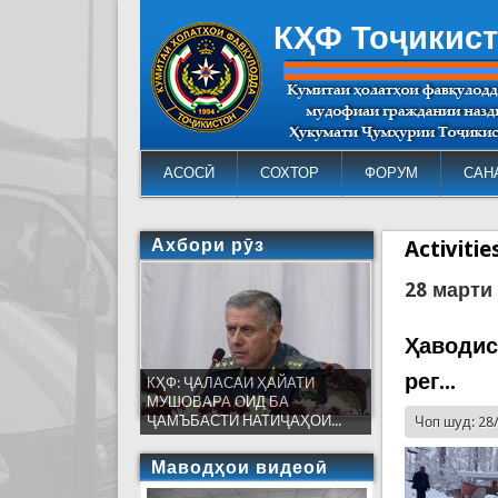
КҲФ Тоҷикис
АСОСӢ
СОХТОР
ФОРУМ
САН
Ахбори рӯз
Activiti
28 марти
Ҳаводис
рег...
КҲФ: ҶАЛАСАИ ҲАЙАТИ
МУШОВАРА ОИД БА
ҶАМЪБАСТИ НАТИҶАҲОИ...
Чоп шуд: 28
Маводҳои видеоӣ