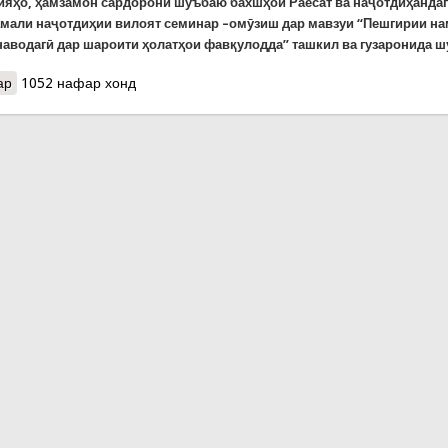
ҳияҳо, ҳамзамон сардорони шуъбаю бахшҳои Раёсат ва наҷотдиҳанда
амали наҷотдиҳии вилоят семинар –омӯзиш дар мавзуи “Пешгирии н
наводагӣ дар шароити ҳолатҳои фавқулодда” ташкил ва гузаронида ш
ар
о Баҳси хушунати оилавӣ дар як семинари омӯзишии Раёсати К
1052 нафар хонд