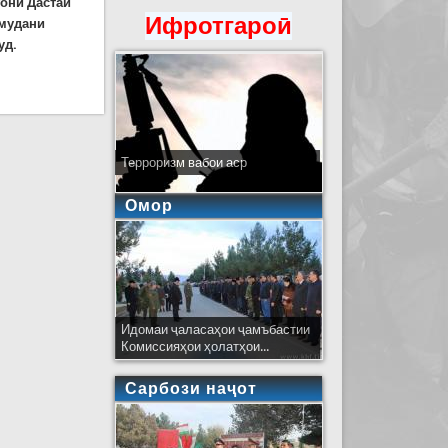
гони Дастаи
Ифротгароӣ
амудани
уд.
умита дар ВМКБ
Терроризм вабои аср
Омор
Идомаи ҷаласаҳои ҷамъбастии
Комиссияҳои ҳолатҳои...
Сарбози наҷот