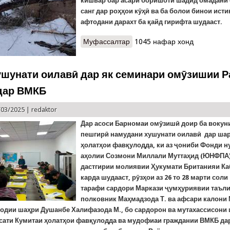
кишвар бар асари боришоти шадид омадани 
санг дар роҳҳои кӯҳӣ ва ба болои бинои ист
афтодани дарахт ба қайд гирифта шудааст.
Муфассалтар
о Ҳаводиси шабонарӯзи гузаш
1045 нафар хонд
ушунати оилавӣ дар як семинари омӯзишии Р
дар ВМКБ
/03/2025 |
redaktor
Дар асоси Барномаи омӯзишӣ доир ба вокун
пешгирӣ намудани хушунати оилавӣ дар ша
ҳолатҳои фавқулодда, ки аз ҷониби Фонди 
аҳолии Созмони Миллали Муттаҳид (ЮНФПА)
дастгирии молиявии Ҳукумати Британияи Ка
карда шудааст, рӯзҳои аз 26 то 28 марти соли 
тарафи сардори Маркази ҷумҳуриявии таъли
полковник Маҳмадзода Т. ва афсари калони
одии шаҳри Душанбе Халифазода М., бо сардорон ва мутахассисони
сати Кумитаи ҳолатҳои фавқулодда ва мудофиаи граждании ВМКБ да