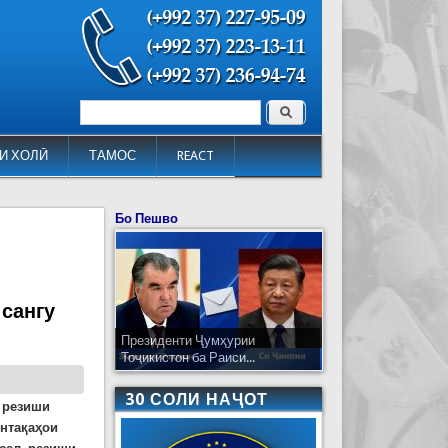
Поиск
Форма поиска
И ХОЛӢ
ТАМОС
REACT
Бо Пешво
 сангу
Президенти Ҷумҳурии
Тоҷикистон ба Раиси...
30 СОЛИ НАҶОТ
, резиши
интақаҳои