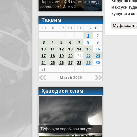
Хоруғ ва но
Чаро замин рӯ ба гармои шадид
овардааст? Илм чӣ...
махсуси зуд
хушунати хо
Тақвим
Муфассалт
ПН
ВТ
СР
ЧТ
ПТ
СБ
ВС
1
2
3
4
5
6
7
8
9
10
11
12
13
14
15
16
17
18
19
20
21
22
23
24
25
26
27
28
29
30
31
March 2025
Ҳаводиси олам
Тӯфонҳои харобкори август