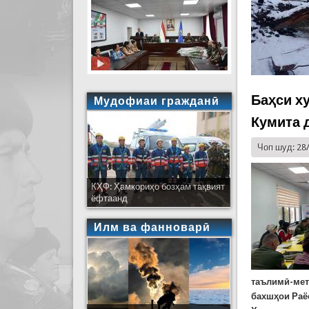
Баҳси х
Мудофиаи гражданӣ
Кумита 
Чоп шуд: 28
КҲФ: Ҳамкориҳо бозҳам тақвият
ёфтаанд
Илм ва фанноварӣ
таълимӣ-мет
бахшҳои Раё