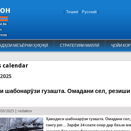
тон
|
Тоҷикӣ
|
Русский
|
АДҲОИ МЕЪЁРИИ ҲУҚУҚӢ
СТРАТЕГИЯИ МИЛЛӢ
ҶОЙИ КОР
es calendar
 2025
и шабонарӯзи гузашта. Омадани сел, резиши
/03/2025 |
redaktor
Ҳаводиси шабонарӯзи гузашта. Омадани сел
сангу рег... Зарфи 24 соати охир дар баъзе м