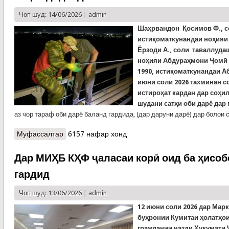
Чоп шуд: 14/06/2026 |
admin
Шаҳрвандон Қосимов Ф., с
истиқоматкунандаи ноҳияи
Ёрзоди А., соли таваллуда
ноҳияи Абдураҳмони Ҷомӣ 
1990, истиқоматкунандаи А
июни соли 2026 тахминан со
истироҳат кардан дар соҳи
шудани сатҳи оби дарё дар
аз чор тараф оби дарё баланд гардида, (дар даруни дарё) дар болои
Муфассалтар
о КҲФ-Хатлон: Наҷотдиҳандагон 3
6157 нафар хонд
шаҳрвандонро аз ғарқшавӣ наҷот доданд
Дар МИҲБ КҲФ ҷаласаи корӣ оид ба ҳисоб
гардид
Чоп шуд: 13/06/2026 |
admin
12 июни соли 2026 дар Мар
буҳронии Кумитаи ҳолатҳо
граждании назди Ҳукумати 