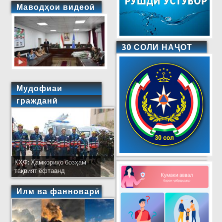
Маводҳои видеоӣ
30 СОЛИ НАҶОТ
Мудофиаи
гражданӣ
КҲФ: Ҳамкориҳо бозҳам
тақвият ёфтаанд
Илм ва фанноварӣ