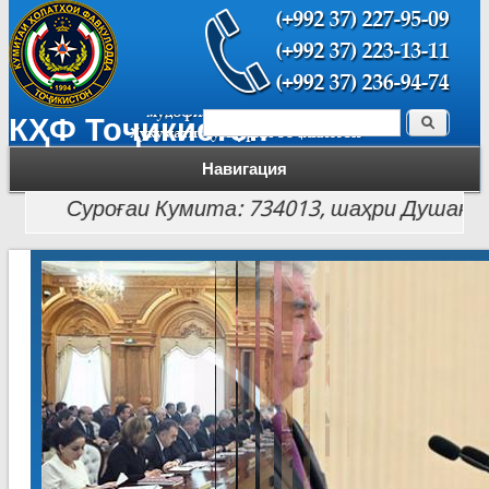
Поиск
КҲФ Тоҷикистон
Форма поиска
Навигация
Суроғаи Кумита: 734013, шаҳри Душанбе, кӯча