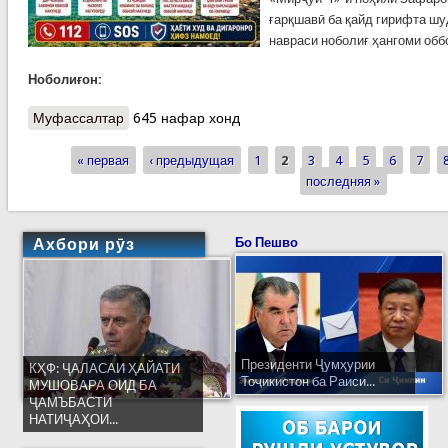
ғарқшавӣ ба қайд гирифта шу
навраси ноболиғ ҳангоми обб
Ноболиғон:
Муфассалтар
о КҲФ-Зафаробод: Ду наврас ҳангоми оббозӣ ба
645 нафар хонд
ҳалокат расиданд
« первая
‹ предыдущая
1
2
3
4
5
6
7
Страницы
последняя »
Ахбори рӯз
Бо Пешво
Президенти Ҷумҳурии
КҲФ: ҶАЛАСАИ ҲАЙАТИ
Тоҷикистон ба Раиси...
МУШОВАРА ОИД БА
ҶАМЪБАСТИ
НАТИҶАҲОИ...