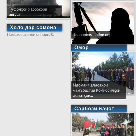
Тӯфонҳои харобкори
август
Ҳоло дар сомона
Пользователей онлайн: 0.
Терроризм вабои аср
Омор
Идомаи ҷаласаҳои
ҷамъбастии Комиссияҳои
ҳолатҳои...
Сарбози наҷот