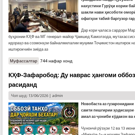
нахустини Гурӯҳи кории ба
шакли нави ҳисоботи оморӣ
офатҳои табиӣ баргузор гар
Дар кори ҷаласа сардори Мар
буҳронии КҲФ ва МГ генерал-майор Ҷамшед Камолзода, мутахассисо
идораҳо ва созмонҳои байналмилалии муқими Тоҷикистон иштирок н
иштирокчиён зиёда аз
Муфассалтар
о Дар МИҲБ КҲФ ҷаласаи корӣ оид ба ҳисоботи
744 нафар хонд
ҲФ баргузор гардид
КҲФ-Зафаробод: Ду наврас ҳангоми оббоз
расиданд
Чоп шуд: 13/06/2026 |
admin
Новобаста аз гузаронидани
самти пешгирии ҳодисаҳои
амал аз ҷониби кӯдакон ва 
Чунончӣ рӯзҳои 12 ва 13 июни
«Мирҷӯи-1»-и ноҳияи Зафаро