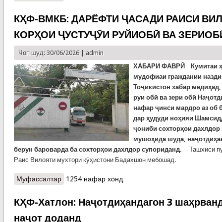
КҲФ-ВМКБ: ДАРЁФТИ ҶАСАДИ РАИСИ ВИ
КОРҲОИ ҶУСТУҶӮИ РУЙИОБӢ ВА ЗЕРИОБ
Чоп шуд: 30/06/2026 |
admin
ХАБАРИ ФАВРӢ Кумитаи ҳо
мудофиаи граждании назди
Тоҷикистон хабар медиҳад,
руи обӣ ва зери обӣ Наҷотд
нафар ҷинси мардро аз об
дар ҳудуди ноҳияи Шамсид
ҷониби сохторҳои дахлдор 
мушоҳида шуда, наҷотдиҳан
берун бароварда ба сохторҳои дахлдор супориданд.
Ташхиси пурр
Раис Вилояти мухтори кӯҳистони Бадахшон мебошад.
Муфассалтар
о КҲФ-ВМКБ: ДАРЁФТИ ҶАСАДИ РАИСИ
1254 нафар хонд
ВИЛОЯТ ВА ИДОМАИ КОРҲОИ ҶУСТУҶӮИ
РУЙИОБӢ ВА ЗЕРИОБӢ
КҲФ-Хатлон: Наҷотдиҳандагон 3 шаҳрванд
наҷот доданд