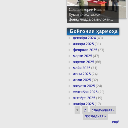
Сафари кории Раиси
Кумитаи ҳолатҳои
фавқулодда ба вилояти...
Бойгонии ҳармоҳа
декабря 2024
(43)
январи 2025
(31)
феврали 2025
(23)
марти 2025
(47)
апрели 2025
(66)
майи 2025
(31)
июни 2025
(24)
июли 2025
(32)
августа 2025
(24)
сентября 2025
(29)
октября 2025
(19)
ноября 2025
(17)
1
2
следующая ›
Страницы
последняя »
ещё