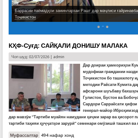
Баррасии паёмадҳои заминларзаи Рашт дар маҷлиси ғайринавб
Тоҷикистон
КҲФ-Суғд: САЙҚАЛИ ДОНИШУ МАЛАКА
Чоп шуд: 02/07/2026 |
admin
Дар доираи ҳамкориҳои Ку
мудофиаи граждании назди
Тоҷикистон бо ташкилоту и
методии Раёсати Кумита да
афсарони шуъбаву бахшҳои
Гулистон, Бустон ва Бобоҷ
Сардори Сарраёсати ҳифзи 
генерал-майор Иброҳимзод
дар мавзӯи “Тартиби муайян намудани ҳаҷми зарар ва ҳисорот п
тартиби таҳияи ҳуҷҷатҳои зарурӣ” семенари омӯзишӣ ташкил ва 
Муфассалтар
о КҲФ-Суғд: САЙҚАЛИ ДОНИШУ МАЛАКА
494 нафар хонд