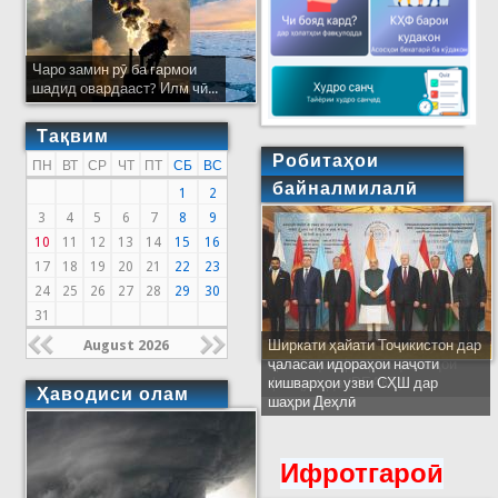
Чаро замин рӯ ба гармои
шадид овардааст? Илм чӣ...
Тақвим
Робитаҳои
ПН
ВТ
СР
ЧТ
ПТ
СБ
ВС
байналмилалӣ
1
2
3
4
5
6
7
8
9
10
11
12
13
14
15
16
17
18
19
20
21
22
23
24
25
26
27
28
29
30
31
August 2026
Ширкати ҳайати Тоҷикистон дар
ҷаласаи идораҳои наҷоти
кишварҳои узви СҲШ дар
Ҳаводиси олам
шаҳри Деҳлӣ
Ифротгароӣ