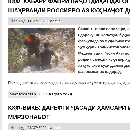
КҲФ: ХАБАРИ ФАВРӢ НАҶОТДИҲАНДАГОН
ШАҲРВАНДИ РОССИЯРО АЗ КУҲ НАҶОТ 
Чоп шуд: 11/07/2026 |
admin
Санаи 10 июли соли ҷорӣ, с
идоракунии ҳолатҳои буҳр
фавқулода ва мудофиаи гр
Ҷумҳурии Тоҷикистон хабар
Федератсияи Русия Антипо
додани сайёҳии кӯҳӣ дар ҳу
аз қуллаҳои кӯҳӣ дармонда
фаромаданро надорад.
Пас аз дарёфти хабар, бо дастури роҳбарияти Кумита гурӯҳи наҷотд
Муфассалтар
о КҲФ: ХАБАРИ ФАВРӢ НАҶОТДИҲАНДАГОН ЯК
1191 нафар хонд
НАФАР ШАҲРВАНДИ РОССИЯРО АЗ КУҲ
НАҶОТ ДОДАНД
КҲФ-ВМКБ: ДАРЁФТИ ҶАСАДИ ҲАМСАРИ
МИРЗОНАБОТ
Чоп шуд: 03/07/2026 |
admin