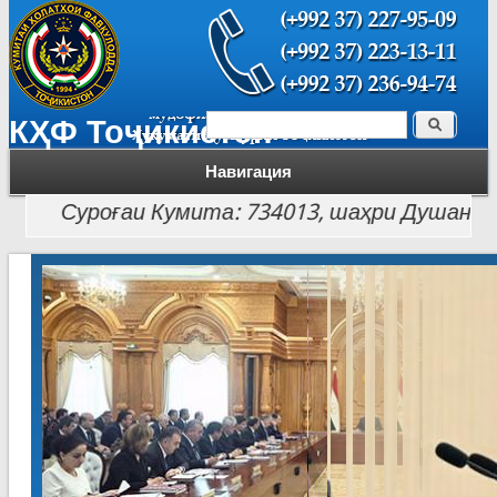
Поиск
КҲФ Тоҷикистон
Форма поиска
Навигация
Суроғаи Кумита: 734013, шаҳри Душанбе, кӯчаи