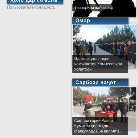
Ҳоло дар сомона
Пользователей онлайн: 0.
Терроризм вабои аср
Омор
Идомаи ҷаласаҳои
ҷамъбастии Комиссияҳои
ҳолатҳои...
Сарбози наҷот
Сафари кории Раиси
Кумитаи ҳолатҳои
фавқулодда ба вилояти...