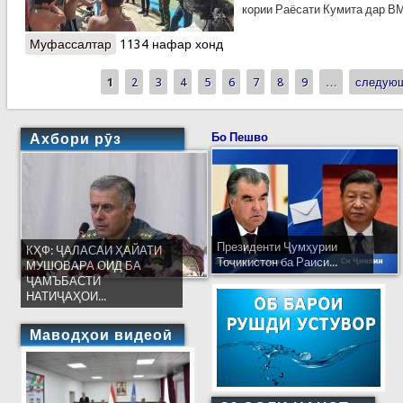
кории Раёсати Кумита дар В
Муфассалтар
о КҲФ-ВМКБ: ТАДБИРҲОИ ПЕШГИРӢ АЗ
1134 нафар хонд
ҒАРҚШАВӢ
1
2
3
4
5
6
7
8
9
…
следующ
Страницы
Ахбори рӯз
Бо Пешво
Президенти Ҷумҳурии
КҲФ: ҶАЛАСАИ ҲАЙАТИ
Тоҷикистон ба Раиси...
МУШОВАРА ОИД БА
ҶАМЪБАСТИ
НАТИҶАҲОИ...
Маводҳои видеоӣ