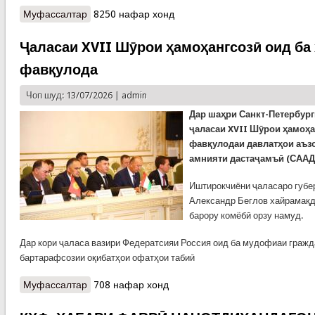
Муфассалтар
о КҲФ: ҶАЛАСАИ ҲАЙАТИ МУШОВАРА ОИД БА
8250 нафар хонд
ҶАМЪБАСТИ НАТИҶАҲОИ ФАЪОЛИЯТИ
ШАШМОҲАИ СОЛИ 2026
Ҷаласаи XVII Шӯрои ҳамоҳангсозӣ оид ба
фавқулода
Чоп шуд: 13/07/2026 |
admin
Дар шаҳри Санкт-Петербур
ҷаласаи XVII Шӯрои ҳамоҳа
фавқулодаи давлатҳои аъз
амнияти дастаҷамъӣ (СААД)
Иштирокчиёни ҷаласаро губе
Александр Беглов хайрамақд
барору комёбӣ орзу намуд.
Дар кори ҷаласа вазири Федератсияи Россия оид ба мудофиаи гражд
бартарафсозии оқибатҳои офатҳои табиӣ
Муфассалтар
о Ҷаласаи XVII Шӯрои ҳамоҳангсозӣ оид ба
708 нафар хонд
ҳолатҳои фавқулода