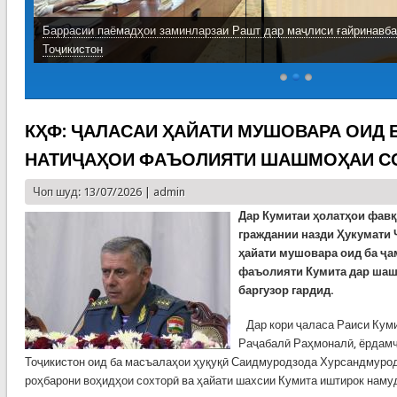
Баррасии паёмадҳои заминларзаи Рашт дар маҷлиси ғайринавб
Тоҷикистон
КҲФ: ҶАЛАСАИ ҲАЙАТИ МУШОВАРА ОИД 
НАТИҶАҲОИ ФАЪОЛИЯТИ ШАШМОҲАИ СО
Чоп шуд: 13/07/2026 |
admin
Дар Кумитаи ҳолатҳои фав
граждании назди Ҳукумати 
ҳайати мушовара оид ба ҷа
фаъолияти Кумита дар шаш
баргузор гардид.
Дар кори ҷаласа Раиси Куми
Раҷабалӣ Раҳмоналӣ, ёрдам
Тоҷикистон оид ба масъалаҳои ҳуқуқӣ Саидмуродзода Хурсандмурод
роҳбарони воҳидҳои сохторӣ ва ҳайати шахсии Кумита иштирок наму