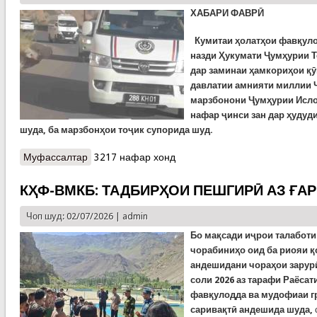
ХАБАРИ ФАВРӢ
Кумитаи ҳолатҳои фавқуло
назди Ҳукумати Ҷумҳурии Т
дар заминаи ҳамкориҳои қ
давлатии амнияти миллии 
марзбонони Ҷумҳурии Исло
нафар ҷинси зан дар ҳудуд
шуда, ба марзбонҳои тоҷик супорида шуд.
Муфассалтар
о КҲФ-ВМКБ: ДАРЁФТИ ҶАСАДИ ҲАМСАРИ
3217 нафар хонд
МАРҲУМ АЛИШЕР МИРЗОНАБОТ
КҲФ-ВМКБ: ТАДБИРҲОИ ПЕШГИРӢ АЗ ҒА
Чоп шуд: 02/07/2026 |
admin
Бо мақсади иҷрои талаботи
чорабиниҳо оид ба риояи қ
андешидани чораҳои зарур
соли 2026 аз тарафи Раёсат
фавқулодда ва мудофиаи г
саривақтӣ андешида шуда,