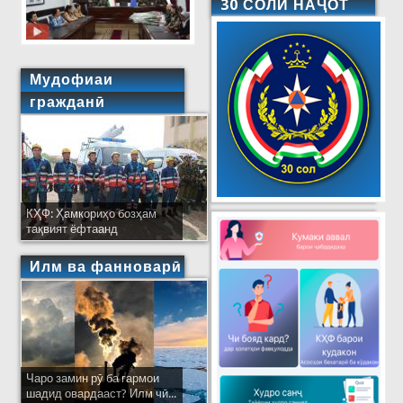
30 СОЛИ НАҶОТ
Мудофиаи
гражданӣ
КҲФ: Ҳамкориҳо бозҳам
тақвият ёфтаанд
Илм ва фанноварӣ
Чаро замин рӯ ба гармои
шадид овардааст? Илм чӣ...