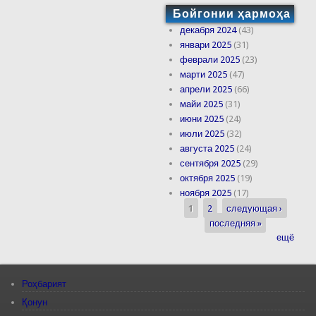
Бойгонии ҳармоҳа
декабря 2024
(43)
январи 2025
(31)
феврали 2025
(23)
марти 2025
(47)
апрели 2025
(66)
майи 2025
(31)
июни 2025
(24)
июли 2025
(32)
августа 2025
(24)
сентября 2025
(29)
октября 2025
(19)
ноября 2025
(17)
1
2
следующая ›
Страницы
последняя »
ещё
Роҳбарият
Қонун