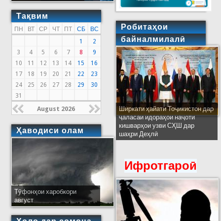
Тақвим
Робитаҳои
ПН
ВТ
СР
ЧТ
ПТ
СБ
ВС
байналмилалӣ
1
2
3
4
5
6
7
8
9
10
11
12
13
14
15
16
17
18
19
20
21
22
23
24
25
26
27
28
29
30
31
August 2026
Ширкати ҳайати Тоҷикистон дар
ҷаласаи идораҳои наҷоти
кишварҳои узви СҲШ дар
Ҳаводиси олам
шаҳри Деҳлӣ
Ифротгароӣ
Тӯфонҳои харобкори
август