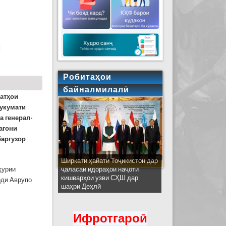
ирёбии иқлим баррасӣ гардид
И
Робитаҳои
байналмилалӣ
латҳои
Ҳукумати
а генерал-
агони
баргузор
Ширкати ҳайати Тоҷикистон дар
ҳурии
ҷаласаи идораҳои наҷоти
кишварҳои узви СҲШ дар
оди Аврупо
шаҳри Деҳлӣ
ҲОДИ АВРУПО
Ифротгароӣ