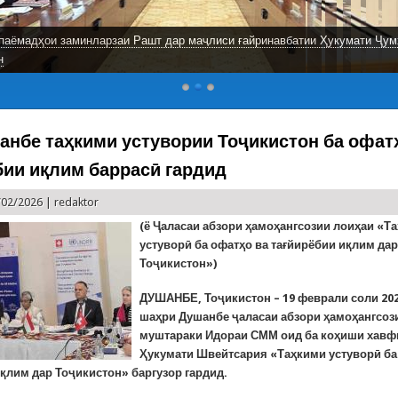
паёмадҳои заминларзаи Рашт дар маҷлиси ғайринавбатии Ҳукумати Ҷум
н
анбе таҳкими устувории Тоҷикистон ба офат
бии иқлим баррасӣ гардид
/02/2026 |
redaktor
(ё Ҷаласаи абзори ҳамоҳангсозии лоиҳаи «Т
устуворӣ ба офатҳо ва тағйирёбии иқлим да
Тоҷикистон»)
ДУШАНБЕ, Тоҷикистон – 19 феврали соли 202
шаҳри Душанбе ҷаласаи абзори ҳамоҳангсоз
муштараки Идораи СММ оид ба коҳиши хавф
Ҳукумати Швейтсария «Таҳкими устуворӣ ба
қлим дар Тоҷикистон» баргузор гардид.