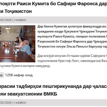
лоқоти Раиси Кумита бо Сафири Фаронса да
и Тоҷикистон
/02/2026 |
redaktor
Дар бинои Кумитаи ҳолатҳои фавқулодда ва
граждании назди Ҳукумати Ҷумҳурии Тоҷики
мулоқоти Раиси Кумита, генерал-полковник
Раҳмоналӣ бо Сафири Фаронса дар Ҷумҳури
Тоҷикистон хонум Эльза Пиньол баргузор га
Дар вохӯрӣ инчунин Атташеи ҳарбии Сафорати
подполковник Кристоф Люкт, намояндагони Ваз
съулини Кумита иштирок намуданд.
ар
о КҲФ: Мулоқоти Раиси Кумита бо Сафири Фаронса дар Ҷумҳури
1258 нафар хонд
ррасии тадбирҳои пешгирикунанда дар ҷалас
яи эвакуатсионии ВМКБ
/02/2026 |
redaktor