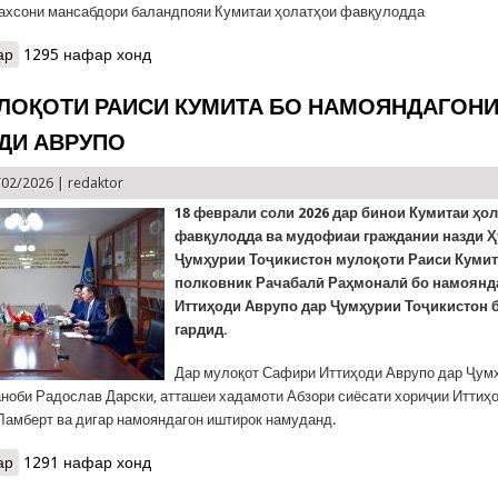
ахсони мансабдори баландпояи Кумитаи ҳолатҳои фавқулодда
ар
о Дар Душанбе таҳкими устувории Тоҷикистон ба офатҳо ва тағй
1295 нафар хонд
УЛОҚОТИ РАИСИ КУМИТА БО НАМОЯНДАГОН
ДИ АВРУПО
/02/2026 |
redaktor
18 феврали соли 2026 дар бинои Кумитаи ҳо
фавқулодда ва мудофиаи граждании назди 
Ҷумҳурии Тоҷикистон мулоқоти Раиси Кумит
полковник Рачабалӣ Раҳмоналӣ бо намоянд
Иттиҳоди Аврупо дар Ҷумҳурии Тоҷикистон 
гардид.
Дар мулоқот Сафири Иттиҳоди Аврупо дар Ҷум
аноби Радослав Дарски, атташеи хадамоти Абзори сиёсати хориҷии Иттиҳ
Ламберт ва дигар намояндагон иштирок намуданд.
ар
о КҲФ: МУЛОҚОТИ РАИСИ КУМИТА БО НАМОЯНДАГОНИ ИТТИ
1291 нафар хонд