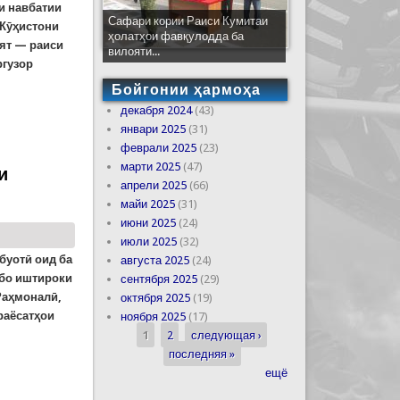
аи навбатии
Сафари кории Раиси Кумитаи
 Кӯҳистони
ҳолатҳои фавқулодда ба
ят — раиси
вилояти...
ргузор
Бойгонии ҳармоҳа
декабря 2024
(43)
пешгирикунанда дар ҷаласаи Комиссияи
январи 2025
(31)
феврали 2025
(23)
марти 2025
(47)
и
апрели 2025
(66)
майи 2025
(31)
июни 2025
(24)
июли 2025
(32)
буотӣ оид ба
августа 2025
(24)
 бо иштироки
сентября 2025
(29)
Раҳмоналӣ,
октября 2025
(19)
раёсатҳои
ноября 2025
(17)
1
2
следующая ›
Страницы
последняя »
д ба ҷамъбасти фаъолияти Кумита дар соли 2025
ещё