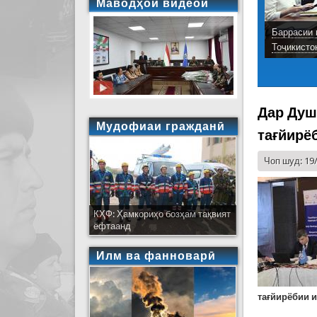
Маводҳои видеоӣ
Баррасии 
Тоҷикисто
Дар Душ
Мудофиаи гражданӣ
тағйирё
Чоп шуд: 19
КҲФ: Ҳамкориҳо бозҳам тақвият
ёфтаанд
Илм ва фанноварӣ
тағйирёбии и