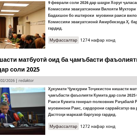
9 феврали соли 2026 дар шаҳри Хоруғ ҷалас
Комиссияи эвакуатсионии Вилояти Мухтори
Бадахшон бо иштироки муовини раиси вило
Комиссияи эвакуатсионӣ Амирбекзода Ҳ. ба
гардид.
Муфассалтар
о КҲФ: Баррасии тадбирҳои 
1274 нафар хонд
эвакуатсионии ВМКБ
шасти матбуотӣ оид ба ҷамъбасти фаъолият
дар соли 2025
/02/2026 |
redaktor
Ҳукумати Ҷумҳурии Тоҷикистон нишасти мат
ҷамъбасти фаъолияти Кумита дар соли 2025
Раиси Кумита генерал-полковник Раҷабалӣ 
муовинони Раис, сардорони сарраёсатҳо ва 
Дастгоҳи марказӣ баргузор гардид.
Муфассалтар
о КҲФ: Нишасти матбуотӣ ои
1272 нафар хонд