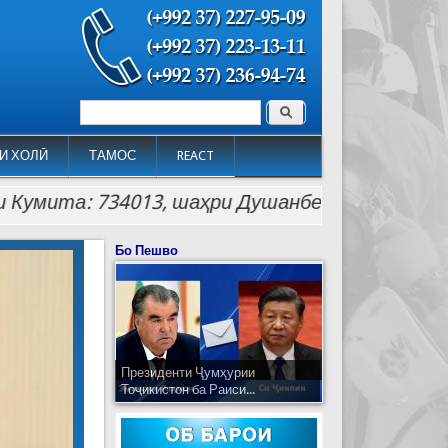
Поиск
Форма поиска
И ХОЛӢ
ТАМОС
REACT
та: 734013, шаҳри Душанбе, кӯчаи Лоҳутӣ 26. Те
Бо Пешво
Президенти Ҷумҳурии
Тоҷикистон ба Раиси...