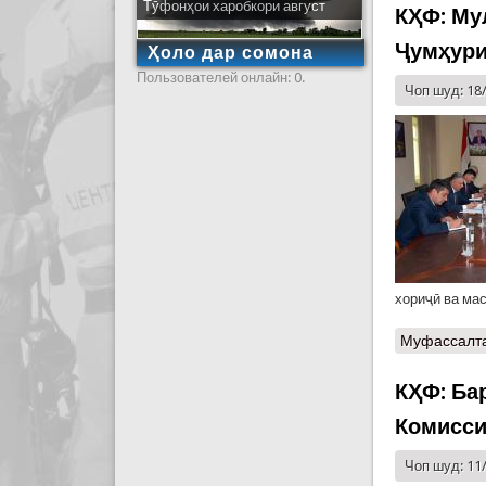
Тӯфонҳои харобкори август
КҲФ: Му
Ҷумҳури
Ҳоло дар сомона
Пользователей онлайн: 0.
Чоп шуд: 18
хориҷӣ ва ма
Муфассалт
КҲФ: Ба
Комисси
Чоп шуд: 11