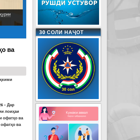
ҳурии
30 СОЛИ НАҶОТ
ҳо ва
аҳкими
р
6 – Дар
ии лоиҳаи
и офатҳо ва
 офатҳо ва