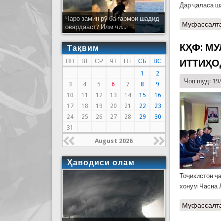
Дар ҷаласа ш
Чаро замин рӯ ба гармои шадид
Муфассалт
овардааст? Илм чӣ...
КҲФ: М
Тақвим
ИТТИҲО
ПН
ВТ
СР
ЧТ
ПТ
СБ
ВС
1
2
Чоп шуд: 19
3
4
5
6
7
8
9
10
11
12
13
14
15
16
17
18
19
20
21
22
23
24
25
26
27
28
29
30
31
August 2026
Ҳаводиси олам
Тоҷикистон ҷ
хонум Часна 
Муфассалт