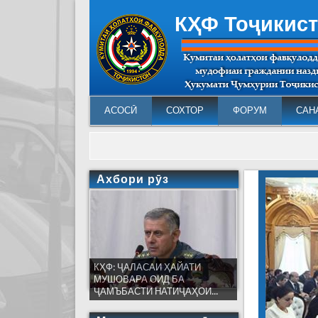
КҲФ Тоҷикис
АСОСӢ
СОХТОР
ФОРУМ
САН
Ахбори рӯз
КҲФ: ҶАЛАСАИ ҲАЙАТИ
МУШОВАРА ОИД БА
ҶАМЪБАСТИ НАТИҶАҲОИ...