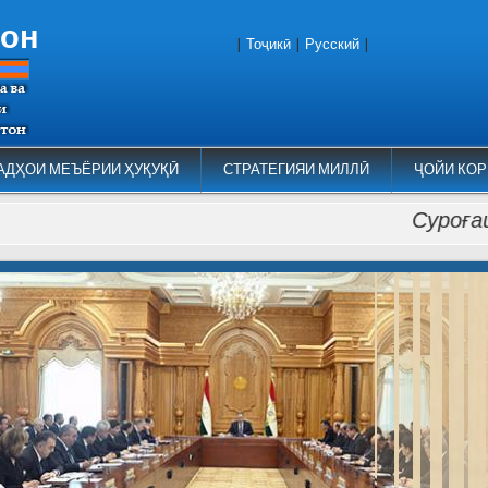
тон
|
Тоҷикӣ
|
Русский
|
АДҲОИ МЕЪЁРИИ ҲУҚУҚӢ
СТРАТЕГИЯИ МИЛЛӢ
ҶОЙИ КОР
Суроғаи Куми