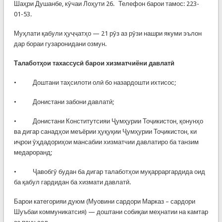
Шаҳри Душанбе, кӯчаи Лоҳути 26. Телефон барои тамос: 223-
01-53.
Муҳлати қабули ҳуҷҷатҳо — 21 рӯз аз рӯзи нашри якуми эълон
дар бораи гузаронидани озмун.
Талаботҳои тахассусӣ барои хизматчиёни давлатӣ
• Доштани таҳсилоти олӣ бо назардошти ихтисос;
• Донистани забони давлатӣ;
• Донистани Конститутсияи Ҷумҳурии Тоҷикистон, қонунҳо
ва дигар санадҳои меъёрии ҳуқуқии Ҷумҳурии Тоҷикистон, ки
иҷрои ӯҳдадориҳои мансабии хизматчии давлатиро ба танзим
медароранд;
• Ҷавобгӯ будан ба дигар талаботҳои муқарраргардида оид
ба қабул гардидан ба хизмати давлатӣ.
Барои категорияи дуюм (Муовини сардори Марказ – сардори
Шуъбаи коммуникатсия) — доштани собиқаи меҳнатии на камтар