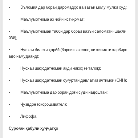
• Эъломия дар бораи даромадҳо ва вазъи молу мулки худ;
• Маълумотнома аз ҷойи истиқомат;
• Маълумотномаи тиббӣ дар бораи вазъи саломатӣ (шакли
038);
• Нусхаи билети ҳарбӣ (барои шахсоне, ки хизмати ҳарбиро
адо намудаанд);
• Нусхаи шаҳодатномаи ақди никоҳ (ё талоқ);
• Нусхаи шаҳодатномаи суғуртаи давлатии иҷтимоӣ (СИН);
• Маълумотнома дар бораи доғи судӣ надоштан;
• Ҷузвдон (скорошивател);
• Лифофа.
Суроғаи қабули ҳуҷҷатҳо