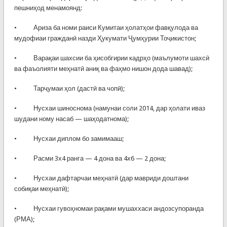
пешниҳод менамоянд:
• Ариза ба номи раиси Кумитаи ҳолатҳои фавқулода ва
мудофиаи гражданӣ назди Ҳукумати Ҷумҳурии Тоҷикистон;
• Варақаи шахсии ба ҳисобгирии кадрҳо (маълумоти шахсӣ
ва фаъолияти меҳнатӣ аниқ ва фаҳмо нишон дода шавад);
• Тарҷумаи ҳол (дастӣ ва чопӣ);
• Нусхаи шиноснома (намунаи соли 2014, дар ҳолати иваз
шудани ному насаб — шаҳодатнома);
• Нусхаи диплом бо замимааш;
• Расми 3х4 ранга — 4 дона ва 4х6 — 2 дона;
• Нусхаи дафтарчаи меҳнатӣ (дар мавриди доштани
собиқаи меҳнатӣ);
• Нусхаи гувоҳномаи рақами мушаххаси андозсупоранда
(РМА);