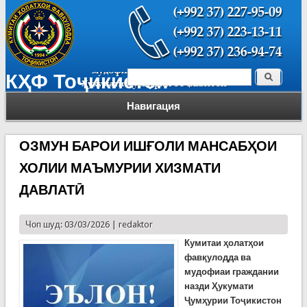
Поиск
КҲФ Тоҷикистон
Форма поиска
Навигация
ОЗМУН БАРОИ ИШҒОЛИ МАНСАБҲОИ
ХОЛИИ МАЪМУРИИ ХИЗМАТИ
ДАВЛАТӢ
Чоп шуд: 03/03/2026 |
redaktor
Кумитаи ҳолатҳои
фавқулодда ва
мудофиаи граждании
назди Ҳукумати
Ҷумҳурии Тоҷикистон