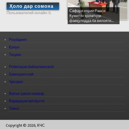
Ҳоло дар сомона
Сафари кории Раиси
Пользователей онлайн: 0.
Кумитаи ҳолатҳои
фавқулодда ба вилояти...
Роҳбарият
Қонун
Таърих
Робитаҳои байналмилалӣ
Ҳамоҳангсозӣ
Ҷасорат
Вазъи ҳавои кишвар
Варақаҳои матбуотӣ
Тамос
Copyright © 2026, КЧС