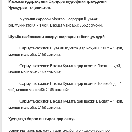
Маркази идоракунии Сардори мудофиаи граждании
Ҷумҳурии Тоҷикистон:
• Муовини сардори Марказ – сардори Шуъбаи
коммуникатсия – 1 ҷой, маоши мансабӣ: 3562 сомонӣ.
Шуъба ва бахшҳои шаҳру ноҳияҳои тобеи ҷумҳурӣ:
• Сармутахассиси Шуъбаи Кумита дар ноҳияи Рашт – 1 ҷой,
маоши мансабӣ: 2168 сомонӣ;
• Сармутахассиси Бахши Кумита дар ноҳияи Лахш – 1 ҷой,
маоши мансабӣ: 2168 сомонӣ;
• Сармутахассиси Бахши Кумита дар ноҳияи Тоҷикобод – 1
ҷой, маоши мансабӣ: 2168 сомонӣ;
• Сармутахассиси Бахши Кумита дар шаҳри Ваҳдат – 1 ҷой,
маоши мансабӣ: 2168 сомонӣ.
Ҳуҷҷатҳо барои иштирок дар озмун
Барои иштирок дар озмун довталабон ҳуҷҷатҳои зеринро