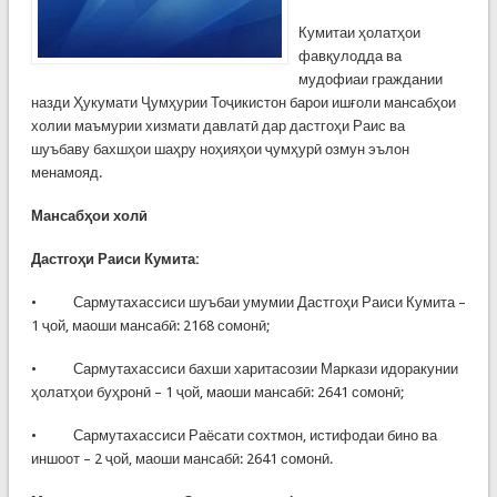
Кумитаи ҳолатҳои
фавқулодда ва
мудофиаи граждании
назди Ҳукумати Ҷумҳурии Тоҷикистон барои ишғоли мансабҳои
холии маъмурии хизмати давлатӣ дар дастгоҳи Раис ва
шуъбаву бахшҳои шаҳру ноҳияҳои ҷумҳурӣ озмун эълон
менамояд.
Мансабҳои холӣ
Дастгоҳи Раиси Кумита:
• Сармутахассиси шуъбаи умумии Дастгоҳи Раиси Кумита –
1 ҷой, маоши мансабӣ: 2168 сомонӣ;
• Сармутахассиси бахши харитасозии Маркази идоракунии
ҳолатҳои буҳронӣ – 1 ҷой, маоши мансабӣ: 2641 сомонӣ;
• Сармутахассиси Раёсати сохтмон, истифодаи бино ва
иншоот – 2 ҷой, маоши мансабӣ: 2641 сомонӣ.