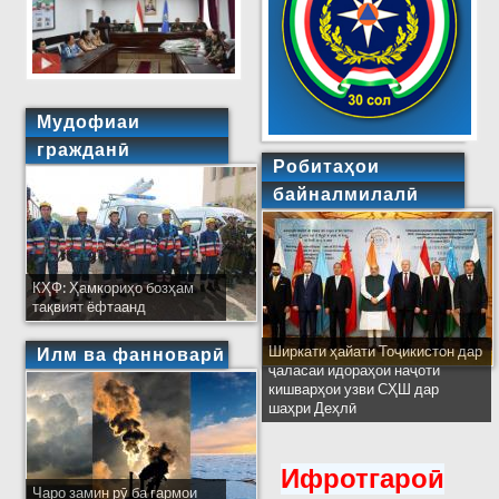
Мудофиаи
гражданӣ
Робитаҳои
байналмилалӣ
КҲФ: Ҳамкориҳо бозҳам
тақвият ёфтаанд
Ширкати ҳайати Тоҷикистон дар
Илм ва фанноварӣ
ҷаласаи идораҳои наҷоти
кишварҳои узви СҲШ дар
шаҳри Деҳлӣ
Ифротгароӣ
Чаро замин рӯ ба гармои