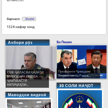
аз панҷ сол.
барчасп:
Эълон
1324 нафар хонд
Ахбори рӯз
Бо Пешво
Президенти Ҷумҳурии
КҲФ: ҶАЛАСАИ ҲАЙАТИ
Тоҷикистон ба Раиси...
МУШОВАРА ОИД БА
ҶАМЪБАСТИ
НАТИҶАҲОИ...
30 СОЛИ НАҶОТ
Маводҳои видеоӣ