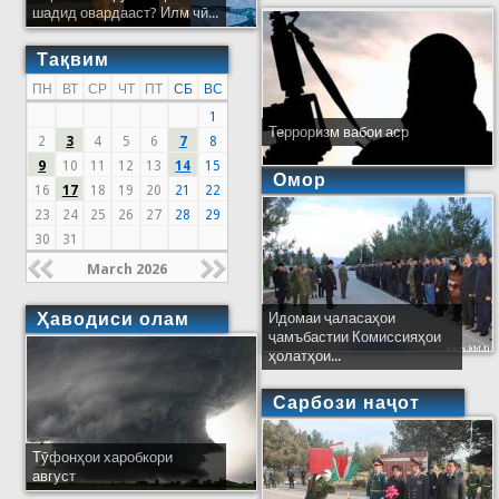
шадид овардааст? Илм чӣ...
Тақвим
ПН
ВТ
СР
ЧТ
ПТ
СБ
ВС
1
Терроризм вабои аср
2
3
4
5
6
7
8
9
10
11
12
13
14
15
Омор
16
17
18
19
20
21
22
23
24
25
26
27
28
29
30
31
March 2026
Ҳаводиси олам
Идомаи ҷаласаҳои
ҷамъбастии Комиссияҳои
ҳолатҳои...
Сарбози наҷот
Тӯфонҳои харобкори
август