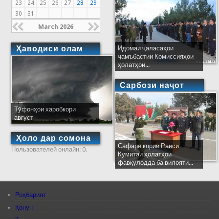
23
24
25
26
27
28
29
30
31
March 2026
Ҳаводиси олам
Идомаи ҷаласаҳои
ҷамъбастии Комиссияҳои
ҳолатҳои...
Сарбози наҷот
Тӯфонҳои харобкори
август
Ҳоло дар сомона
Сафари кории Раиси
Пользователей онлайн: 0.
Кумитаи ҳолатҳои
фавқулодда ба вилояти...
Роҳбарият
Қонун