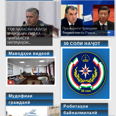
Президенти Ҷумҳурии
КҲФ: ҶАЛАСАИ ҲАЙАТИ
Тоҷикистон ба Раиси...
МУШОВАРА ОИД БА
ҶАМЪБАСТИ
НАТИҶАҲОИ...
30 СОЛИ НАҶОТ
Маводҳои видеоӣ
Мудофиаи
гражданӣ
Робитаҳои
байналмилалӣ