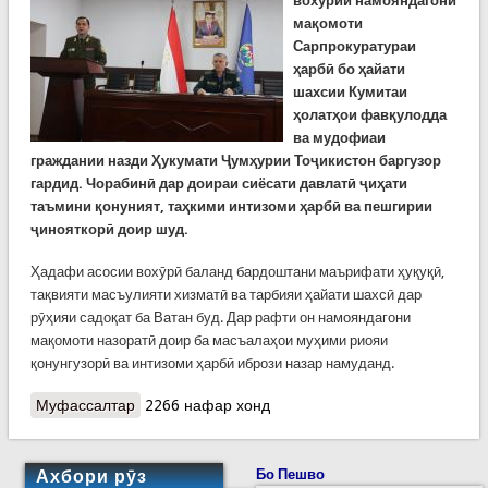
вохӯрии намояндагони
мақомоти
Сарпрокуратураи
ҳарбӣ бо ҳайати
шахсии Кумитаи
ҳолатҳои фавқулодда
ва мудофиаи
граждании назди Ҳукумати Ҷумҳурии Тоҷикистон баргузор
гардид. Чорабинӣ дар доираи сиёсати давлатӣ ҷиҳати
таъмини қонуният, таҳкими интизоми ҳарбӣ ва пешгирии
ҷинояткорӣ доир шуд.
Ҳадафи асосии вохӯрӣ баланд бардоштани маърифати ҳуқуқӣ,
тақвияти масъулияти хизматӣ ва тарбияи ҳайати шахсӣ дар
рӯҳияи садоқат ба Ватан буд. Дар рафти он намояндагони
мақомоти назоратӣ доир ба масъалаҳои муҳими риояи
қонунгузорӣ ва интизоми ҳарбӣ ибрози назар намуданд.
Муфассалтар
о КҲФ: Тадбирҳо барои коҳиши ҷинояткорӣ ва
2266 нафар хонд
таҳкими интизоми ҳарбӣ
Ахбори рӯз
Бо Пешво