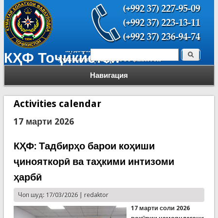
Поиск
КҲФ Тоҷикистон
Форма поиска
Навигация
Activities calendar
17 марти 2026
КҲФ: Тадбирҳо барои коҳиши
ҷинояткорӣ ва таҳкими интизоми
ҳарбӣ
Чоп шуд: 17/03/2026 |
redaktor
17 марти соли 2026