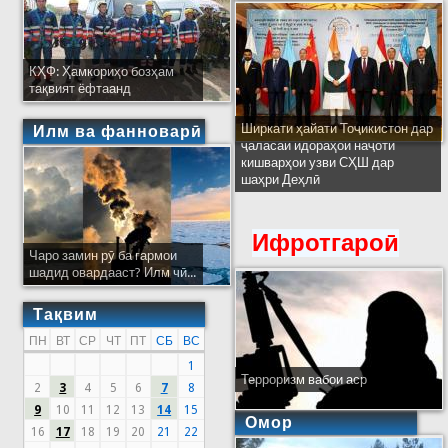
КҲФ: Ҳамкориҳо бозҳам
тақвият ёфтаанд
Ширкати ҳайати Тоҷикистон дар
Илм ва фанноварӣ
ҷаласаи идораҳои наҷоти
кишварҳои узви СҲШ дар
шаҳри Деҳлӣ
Ифротгароӣ
Чаро замин рӯ ба гармои
шадид овардааст? Илм чӣ...
Тақвим
ПН
ВТ
СР
ЧТ
ПТ
СБ
ВС
1
Терроризм вабои аср
2
3
4
5
6
7
8
9
10
11
12
13
14
15
Омор
16
17
18
19
20
21
22