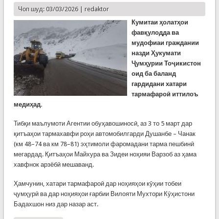
Чоп шуд: 03/03/2026 |
redaktor
Кумитаи ҳолатҳои
фавқулодда ва
мудофиаи граждании
назди Ҳукумати
Ҷумҳурии Тоҷикистон
оид ба баланд
гардидани хатари
тармафароӣ иттилоъ
медиҳад.
Тибқи маълумоти Агентии обуҳавошиносӣ, аз 3 то 5 март дар
қитъаҳои тармахавфи роҳи автомобилгарди Душанбе – Чанак
(км 48–74 ва км 78–81) эҳтимоли фаромадани тарма пешбинӣ
мегардад. Қитъаҳои Майхура ва Зидеи ноҳияи Варзоб аз ҳама
хавфнок арзёбӣ мешаванд.
Ҳамчунин, хатари тармафароӣ дар ноҳияҳои кӯҳии тобеи
ҷумҳурӣ ва дар ноҳияҳои ғарбии Вилояти Мухтори Кӯҳистони
Бадахшон низ дар назар аст.