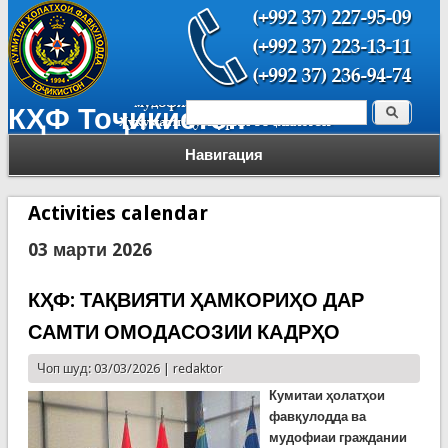
Поиск
КҲФ Тоҷикистон
Форма поиска
Навигация
Activities calendar
03 марти 2026
КҲФ: ТАҚВИЯТИ ҲАМКОРИҲО ДАР
САМТИ ОМОДАСОЗИИ КАДРҲО
Чоп шуд: 03/03/2026 |
redaktor
Кумитаи ҳолатҳои
фавқулодда ва
мудофиаи граждании