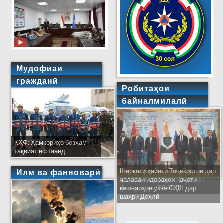
Мудофиаи
гражданӣ
Робитаҳои
байналмилалӣ
КҲФ: Ҳамкориҳо бозҳам
тақвият ёфтаанд
Ширкати ҳайати Тоҷикистон дар
Илм ва фанноварӣ
ҷаласаи идораҳои наҷоти
кишварҳои узви СҲШ дар
шаҳри Деҳлӣ