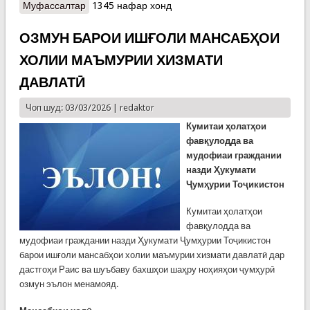
Муфассалтар
о КҲФ: Огоҳӣ аз хатари тармафароӣ дар роҳи
1345 нафар хонд
Душанбе – Чанак ва ноҳияҳои кӯҳӣ
ОЗМУН БАРОИ ИШҒОЛИ МАНСАБҲОИ
ХОЛИИ МАЪМУРИИ ХИЗМАТИ
ДАВЛАТӢ
Чоп шуд: 03/03/2026 |
redaktor
Кумитаи ҳолатҳои
фавқулодда ва
мудофиаи граждании
назди Ҳукумати
Ҷумҳурии Тоҷикистон
Кумитаи ҳолатҳои
фавқулодда ва
мудофиаи граждании назди Ҳукумати Ҷумҳурии Тоҷикистон
барои ишғоли мансабҳои холии маъмурии хизмати давлатӣ дар
дастгоҳи Раис ва шуъбаву бахшҳои шаҳру ноҳияҳои ҷумҳурӣ
озмун эълон менамояд.