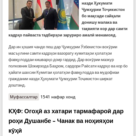
назди Ҳукумати
Ҷумҳурии Тоҷикистон
бо мақсади сайқали
донишу малака ва
тақвияти кор дар самти
кадрҳо пайваста тадбирҳои заруриро амалӣ менамояд.
Дар ин ҳошия чанде пеш дар Ҷумҳурии Ӯзбекистон вохӯрии
масъулини самти кадрҳои вазорату кумитаҳои ҳолатҳои
фавқулоддаи кишварҳо доир гардид. Дар вохӯрии мазкур
полковник Шокирзода Баҳром, сардори Раёсати кадрҳо ва кор бо
ҳайати шахсии Кумитаи ҳолатҳои фавқулодда ва мудофиаи
граждании назди Ҳукумати Ҷумҳурии Тоҷикистон ширкат
доштанд.
Муфассалтар
о КҲФ: ТАҚВИЯТИ ҲАМКОРИҲО ДАР САМТИ
1541 нафар хонд
ОМОДАСОЗИИ КАДРҲО
КҲФ: Огоҳӣ аз хатари тармафароӣ дар
роҳи Душанбе – Чанак ва ноҳияҳои
кӯҳӣ