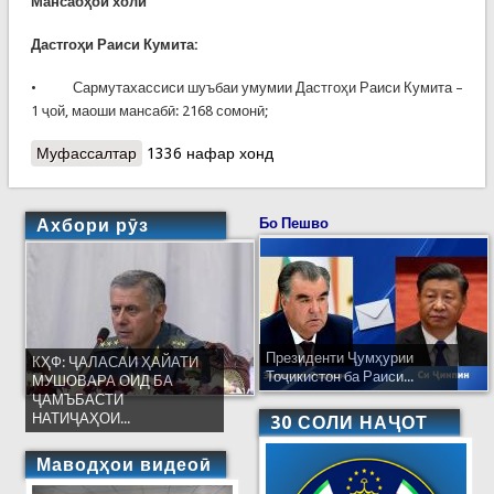
Мансабҳои холӣ
Дастгоҳи Раиси Кумита:
• Сармутахассиси шуъбаи умумии Дастгоҳи Раиси Кумита –
1 ҷой, маоши мансабӣ: 2168 сомонӣ;
Муфассалтар
о ОЗМУН БАРОИ ИШҒОЛИ МАНСАБҲОИ
1336 нафар хонд
ХОЛИИ МАЪМУРИИ ХИЗМАТИ ДАВЛАТӢ
Ахбори рӯз
Бо Пешво
Президенти Ҷумҳурии
КҲФ: ҶАЛАСАИ ҲАЙАТИ
Тоҷикистон ба Раиси...
МУШОВАРА ОИД БА
ҶАМЪБАСТИ
НАТИҶАҲОИ...
30 СОЛИ НАҶОТ
Маводҳои видеоӣ