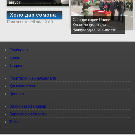
август
Ҳоло дар сомона
Сафари кории Раиси
Пользователей онлайн: 0.
Кумитаи ҳолатҳои
фавқулодда ба вилояти...
Роҳбарият
Қонун
Таърих
Робитаҳои байналмилалӣ
Ҳамоҳангсозӣ
Ҷасорат
Вазъи ҳавои кишвар
Варақаҳои матбуотӣ
Тамос