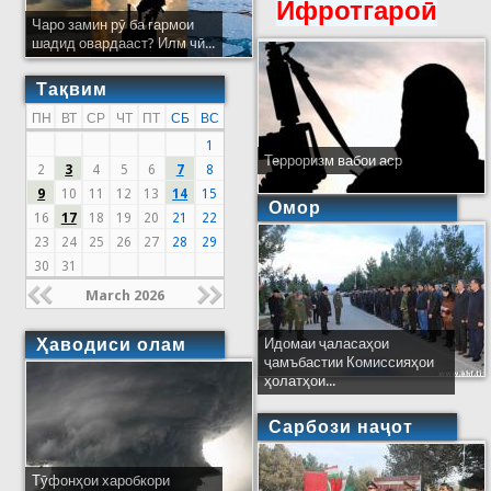
Ифротгароӣ
Чаро замин рӯ ба гармои
шадид овардааст? Илм чӣ...
Тақвим
ПН
ВТ
СР
ЧТ
ПТ
СБ
ВС
1
Терроризм вабои аср
2
3
4
5
6
7
8
9
10
11
12
13
14
15
Омор
16
17
18
19
20
21
22
23
24
25
26
27
28
29
30
31
March 2026
Ҳаводиси олам
Идомаи ҷаласаҳои
ҷамъбастии Комиссияҳои
ҳолатҳои...
Сарбози наҷот
Тӯфонҳои харобкори