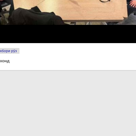
хбори рӯз
 хонд