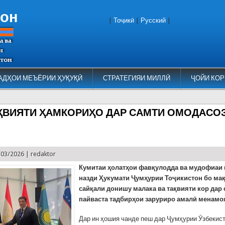
тон
|
Тоҷикӣ
|
Русский
|
АДҲОИ МЕЪЁРИИ ҲУҚУҚӢ
СТРАТЕГИЯИ МИЛЛӢ
ҶОЙИ КОР
АҚВИЯТИ ҲАМКОРИҲО ДАР САМТИ ОМОДАСО
/03/2026 |
redaktor
Кумитаи ҳолатҳои фавқулодда ва мудофиаи
назди Ҳукумати Ҷумҳурии Тоҷикистон бо ма
сайқали донишу малака ва тақвияти кор дар
пайваста тадбирҳои заруриро амалӣ менамо
Дар ин ҳошия чанде пеш дар Ҷумҳурии Ӯзбекис