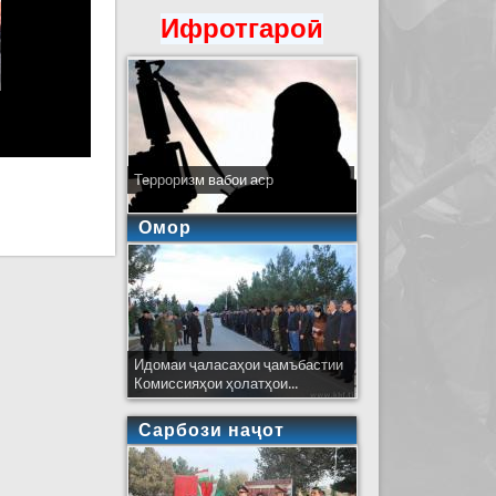
Ифротгароӣ
Терроризм вабои аср
Омор
Идомаи ҷаласаҳои ҷамъбастии
Комиссияҳои ҳолатҳои...
Сарбози наҷот