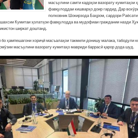
масъулини самти кадрҳои вазорату кумитаҳои 
фавқулоддаи кишварҳо доир гардид. Дар вохӯр
полковник Шокирзода Баҳром, сардори Раёсати
и шахсии Кумитаи ҳолатҳои фавқулодда ва мудофиаи граждании назди Ҳу
икистон ширкат доштанд.
 бо ҳампешагони хориҷӣ масъалаҳои такмили донишу малака, табодули к
зомӯзии масъулини вазорату кумитаҳо мавриди баррасӣ қарор дода шуд.