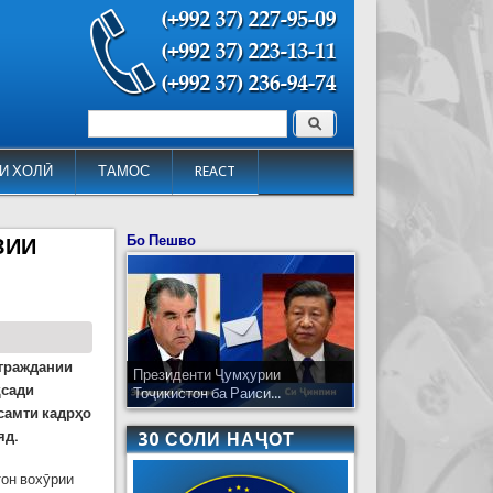
Поиск
Форма поиска
И ХОЛӢ
ТАМОС
REACT
Бо Пешво
ЗИИ
 граждании
Президенти Ҷумҳурии
қсади
Тоҷикистон ба Раиси...
 самти кадрҳо
яд.
30 СОЛИ НАҶОТ
тон вохӯрии