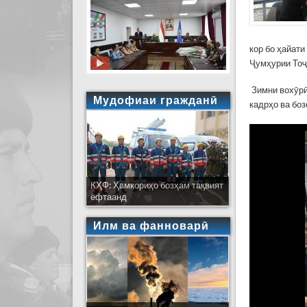
кор бо ҳайат
Ҷумҳурии Тоҷ
Зимни вохӯрӣ
Мудофиаи гражданӣ
кадрҳо ва бо
КҲФ: Ҳамкориҳо бозҳам тақвият
ёфтаанд
Илм ва фанноварӣ