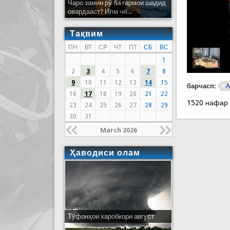
Чаро замин рӯ ба гармои шадид
овардааст? Илм чӣ...
Тақвим
ПН
ВТ
СР
ЧТ
ПТ
СБ
ВС
1
2
3
4
5
6
7
8
9
10
11
12
13
14
15
барчасп:
А
16
17
18
19
20
21
22
1520 нафар
23
24
25
26
27
28
29
30
31
March 2026
Ҳаводиси олам
Тӯфонҳои харобкори август