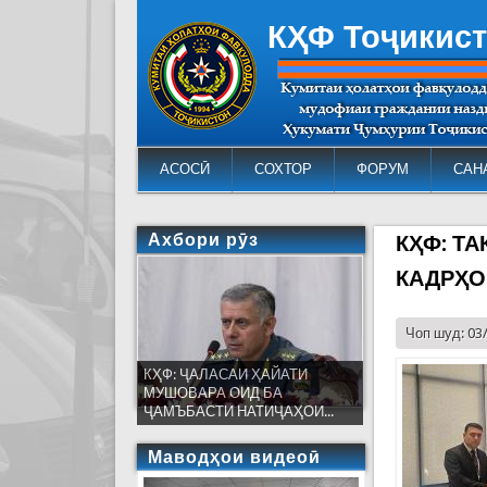
КҲФ Тоҷикис
АСОСӢ
СОХТОР
ФОРУМ
САН
Ахбори рӯз
КҲФ: Т
КАДРҲО
Чоп шуд: 03
КҲФ: ҶАЛАСАИ ҲАЙАТИ
МУШОВАРА ОИД БА
ҶАМЪБАСТИ НАТИҶАҲОИ...
Маводҳои видеоӣ