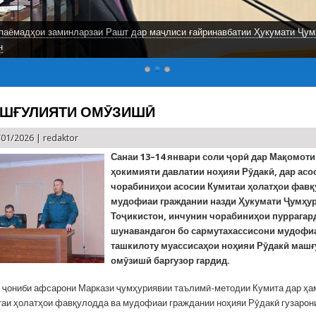
паёмадҳои заминларзаи Рашт дар маҷлиси ғайринавбатии Ҳукумати Ҷум
н
АШҒУЛИЯТИ ОМӮЗИШӢ
/01/2026 |
redaktor
Санаи 13–14 январи соли ҷорӣ дар Мақомот
ҳокимияти давлатии ноҳияи Рӯдакӣ, дар асо
чорабиниҳои асосии Кумитаи ҳолатҳои фавқ
мудофиаи граждании назди Ҳукумати Ҷумҳу
Тоҷикистон, инчунин чорабиниҳои пуррага
шунавандагон бо сармутахассисони мудофи
ташкилоту муассисаҳои ноҳияи Рӯдакӣ машғ
омӯзишӣ баргузор гардид.
 ҷониби афсарони Маркази ҷумҳуриявии таълимӣ-методии Кумита дар ҳа
аи ҳолатҳои фавқулодда ва мудофиаи граждании ноҳияи Рӯдакӣ гузарон