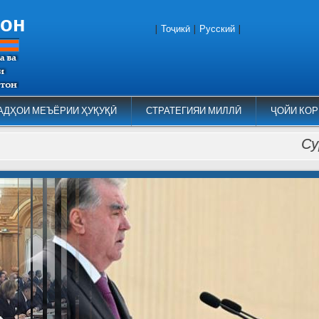
тон
|
Тоҷикӣ
|
Русский
|
АДҲОИ МЕЪЁРИИ ҲУҚУҚӢ
СТРАТЕГИЯИ МИЛЛӢ
ҶОЙИ КОР
Суроғаи 