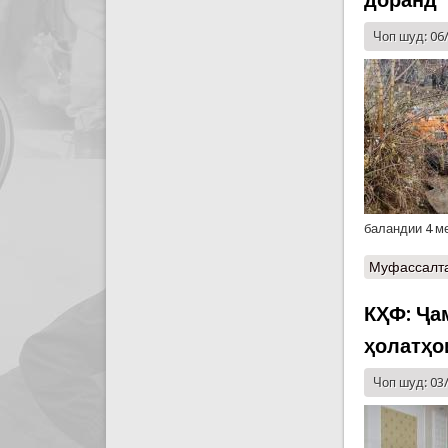
Чоп шуд: 06
баландии 4 м
Муфассалт
КҲФ: Ҷа
ҳолатҳо
Чоп шуд: 03