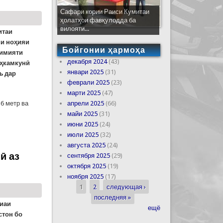
Сафари кории Раиси Кумитаи
ҳолатҳои фавқулодда ба
вилояти...
итаи
ии ноҳияи
Бойгонии ҳармоҳа
кимияти
декабря 2024
(43)
аҳкамкунӣ
январи 2025
(31)
ъ дар
феврали 2025
(23)
марти 2025
(47)
6 метр ва
апрели 2025
(66)
майи 2025
(31)
июни 2025
(24)
ранд
июли 2025
(32)
августа 2025
(24)
ӣ аз
сентября 2025
(29)
октября 2025
(19)
ноября 2025
(17)
1
2
следующая ›
Страницы
последняя »
фиаи
ещё
стон бо