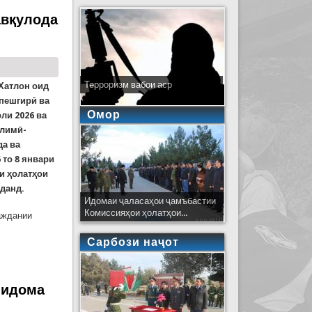
авқулода
Терроризм вабои аср
Хатлон оид
 пешгирӣ ва
Омор
ли 2026 ва
ълимӣ-
да ва
 то 8 январи
аи ҳолатҳои
данд.
Идомаи ҷаласаҳои ҷамъбастии
Комиссияҳои ҳолатҳои...
аждании
Сарбози наҷот
ар вилояти Хатлон
 идома