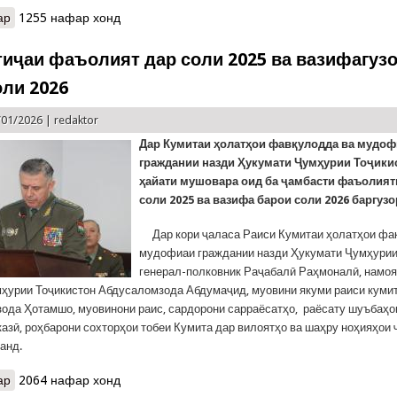
ар
о КҲФ: МАШҒУЛИЯТИ ОМӮЗИШӢ
1255 нафар хонд
тиҷаи фаъолият дар соли 2025 ва вазифагуз
оли 2026
/01/2026 |
redaktor
Дар Кумитаи ҳолатҳои фавқулодда ва мудо
граждании назди Ҳукумати Ҷумҳурии Тоҷики
ҳайати мушовара оид ба ҷамбасти фаъолият
соли 2025 ва вазифа барои соли 2026 баргузо
Дар кори ҷаласа Раиси Кумитаи ҳолатҳои фа
мудофиаи граждании назди Ҳукумати Ҷумҳурии
генерал-полковник Раҷабалӣ Раҳмоналӣ, намо
ҳурии Тоҷикистон Абдусаломзода Абдумаҷид, муовини якуми раиси кумит
ода Ҳотамшо, муовинони раис, сардорони сарраёсатҳо, раёсату шуъбаҳо
казӣ, роҳбарони сохторҳои тобеи Кумита дар вилоятҳо ва шаҳру ноҳияҳои
анд.
ар
о КҲФ: Натиҷаи фаъолият дар соли 2025 ва вазифагузорӣ барои
2064 нафар хонд