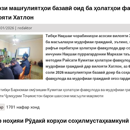
ози машғулиятҳои базавӣ оид ба ҳолатҳои ф
ояти Хатлон
/01/2026 |
redaktor
Тибқи Нақшаи чорабиниҳои асосии вилояти 
ба масъалаҳои мудофиаи гражданӣ, эътино,
рафъи оқибатҳои ҳолатҳои фавқулода дар со
инчунин Нақшаи пуррагардонии Маркази та
методии Раёсати Кумитаи ҳолатҳои фавқуло
мудофиаи гражданӣ дар вилояти Хатлон, аз 6
соли 2026 машғулиятҳои базавӣ доир ба соҳ
фавқулода ва мудофиаи гражданӣ оғоз гарди
тибқи Барномаи омӯзишии Кумитаи ҳолатҳои фавқулода ва мудофиаи гр
ти Ҷумҳурии Тоҷикистон барои шахсони масъули мақомоти
ар
о КҲФ: Оғози машғулиятҳои базавӣ оид ба ҳолатҳои фавқулода д
1701 нафар хонд
р ноҳияи Рӯдакӣ корҳои соҳилмустаҳкамкунӣ