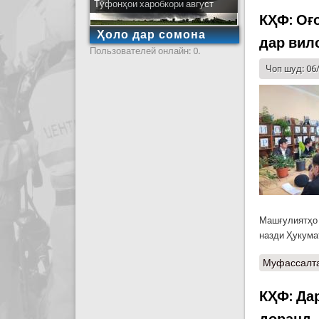
Тӯфонҳои харобкори август
КҲФ: Оғ
Ҳоло дар сомона
дар вил
Пользователей онлайн: 0.
Чоп шуд: 06
Машғулиятҳо 
назди Ҳукума
Муфассалт
КҲФ: Да
доранд