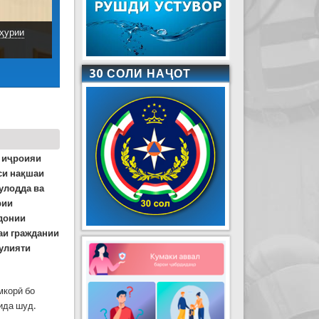
ҳурии
30 СОЛИ НАҶОТ
и иҷроияи
си нақшаи
улодда ва
рии
рдонии
аи граждании
улияти
мкорӣ бо
ида шуд.