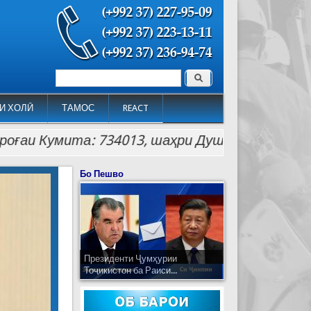
Поиск
Форма поиска
И ХОЛӢ
ТАМОС
REACT
Кумита: 734013, шаҳри Душанбе, кӯчаи Лоҳутӣ 26
Бо Пешво
Президенти Ҷумҳурии
Тоҷикистон ба Раиси...