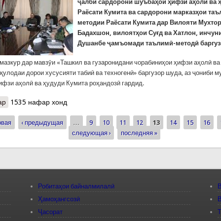
ҷалби сардорони шуъбаҳои ҳифзи аҳолӣ ва 
Раёсати Кумита ва сардорони марказҳои таъ
методии Раёсати Кумита дар Вилояти Мухто
Бадахшон, вилоятҳои Суғд ва Хатлон, инчун
Душанбе ҷамъомади таълимӣ-методӣ баргуз
зкур дар мавзӯи «Ташкил ва гузаронидани чорабиниҳои ҳифзи аҳолӣ ва
қулодаи дорои хусусияти табиӣ ва техногенӣ» баргузор шуда, аз ҷониби 
ифзи аҳолӣ ва ҳудуди Кумита роҳандозӣ гардид.
ар
о КҲФ: Ҷамъомади таълимӣ-методӣ оид ба ҳифзи аҳолӣ аз ҳола
1535 нафар хонд
рвая
‹ предыдущая
…
9
10
11
12
13
14
15
16
ицы
следующая ›
последняя »
Робитаҳои байналмилалӣ
В
Ҳамоҳангсозӣ
В
Ҷасорат