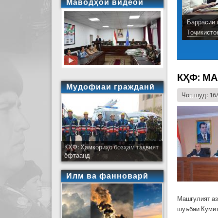
Маводҳои видеоӣ
Баррасии 
Тоҷикисто
КҲФ: М
Мудофиаи гражданӣ
Чоп шуд: 16
КҲФ: Ҳамкориҳо бозҳам тақвият
ёфтаанд
Илм ва фанноварӣ
Машғулият аз
шуъбаи Кумит