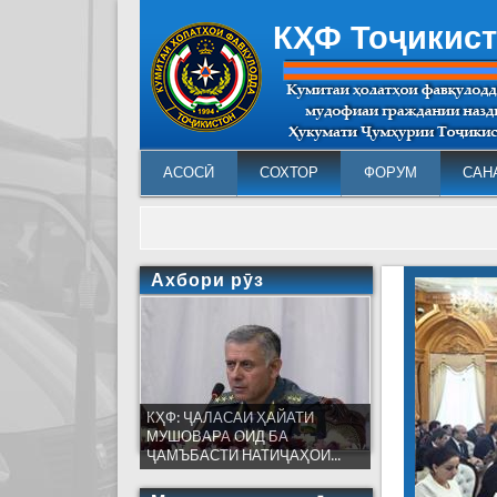
КҲФ Тоҷикис
АСОСӢ
СОХТОР
ФОРУМ
САН
Ахбори рӯз
КҲФ: ҶАЛАСАИ ҲАЙАТИ
МУШОВАРА ОИД БА
ҶАМЪБАСТИ НАТИҶАҲОИ...