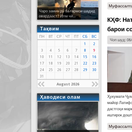
Муфассалт
Чаро замин рӯ ба гармои шадид
овардааст? Илм чӣ...
КҲФ: На
барои с
Тақвим
ПН
ВТ
СР
ЧТ
ПТ
СБ
ВС
Чоп шуд: 08
1
2
3
4
5
6
7
8
9
10
11
12
13
14
15
16
17
18
19
20
21
22
23
24
25
26
27
28
29
30
31
August 2026
Ҳукумати Ҷум
Ҳаводиси олам
майор Латифз
дастгоҳи мар
иштирок дошт
Муфассалт