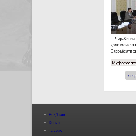
Чорабинии ма
ҳолатҳои фав
Сарраёсати ҳ
Муфассалт
« пе
Стран
Роҳбарият
Қонун
Таърих