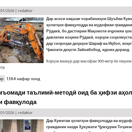
/01/2026 |
redaktor
Дар асоси нақшаи чорабиниҳои Шуъбаи Кум
ҳолатҳои фавқулодда ва мудофиаи граждан
Рӯдакӣ, бо дастгирии Мақомоти иҷроияи ҳо
давлатии ноҳияи Рӯдакӣ, корҳои соҳилмуст
дар селроҳаи деҳаҳои Шараф ва Иқбол, воқе
Ҷамоати деҳоти Зайнабобод, идома доранд.
Корҳои мазкур дар масофаи 900 метр бо паҳнои 
етр
ар
о КҲФ: Дар ноҳияи Рӯдакӣ корҳои соҳилмустаҳкамкунӣ идома до
1364 нафар хонд
мъомади таълимӣ-методӣ оид ба ҳифзи аҳол
и фавқулода
/01/2026 |
redaktor
Дар Кумитаи ҳолатҳои фавқулодда ва мудо
граждании назди Ҳукумати Ҷумҳурии Тоҷики