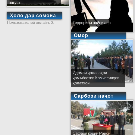
август
Ҳоло дар сомона
Пользователей онлайн: 0.
Терроризм вабои аср
Омор
Идомаи ҷаласаҳои
ҷамъбастии Комиссияҳои
ҳолатҳои...
Сарбози наҷот
Сафари кории Раиси