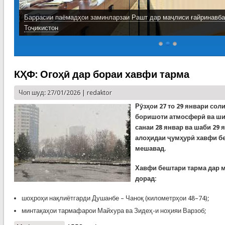
Баррасии паёмадҳои заминларзаи Рашт дар маҷлиси ғайринавб
Тоҷикистон
КҲФ: Огоҳӣ дар бораи хавфи тарма
Чоп шуд: 27/01/2026 |
redaktor
Рӯзҳои 27 то 29 январи сол
боришоти атмосферӣ ва ши
санаи 28 январ ва шаби 29 
алоҳидаи ҷумҳурӣ хавфи бе
мешавад.
Хавфи бештари тарма дар 
дорад:
шоҳроҳи нақлиётгарди Душанбе – Чаноқ (километрҳои 48–74);
минтақаҳои тармафарои Майхура ва Зидеҳ-и ноҳияи Варзоб;