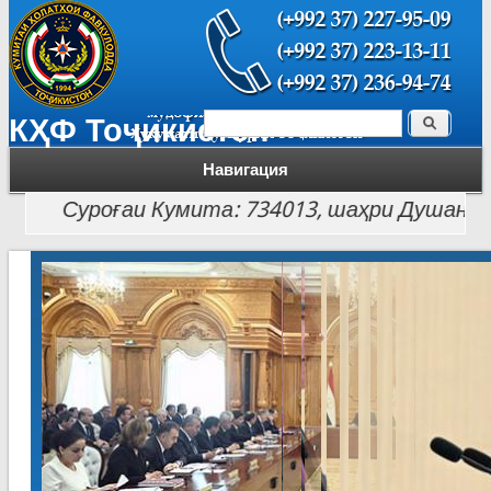
Поиск
КҲФ Тоҷикистон
Форма поиска
Навигация
Суроғаи Кумита: 734013, шаҳри Душанбе, кӯча