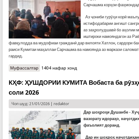
Сарчашма корҳои фаҳмондад
Аз ҷониби гурӯҳи корӣ маълу
истифодабарии ангишт сангро
аз заҳролудшавӣ бо аҳолии м
иштироки намояндагон аз Ра
фавқулодда ва мудофиаи гражданӣ дар вилояти Хатлон, сардори ба
раиси Кумитаи маҳаллаи Сарчашма ва намоянда аз маркази саломат
гардид.
Муфассалтар
о КҲФ-ХАТЛОН: ПЕШГИРИИ ЗАҲРОЛУДШАВӢ
1404 нафар хонд
АЗ ДУДИ АНГИШТ
КҲФ: ҲУШДОРИИ КУМИТА Вобаста ба рӯзҳо
соли 2026
Чоп шуд: 21/01/2026 |
redaktor
Дар шоҳроҳи Душанбе - Хуҷ
вазорату идораҳо, наҷотди
фаъолият доранд.
Дар ин шоҳроҳ наҷотдиҳан