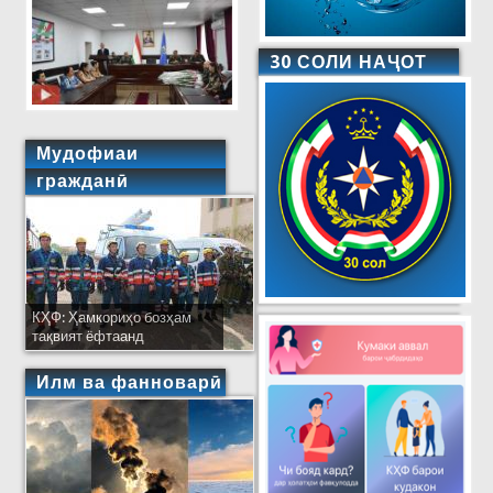
30 СОЛИ НАҶОТ
Мудофиаи
гражданӣ
КҲФ: Ҳамкориҳо бозҳам
тақвият ёфтаанд
Илм ва фанноварӣ