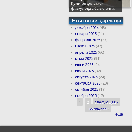
Кумитаи ҳолатҳои
фавқулодда ба вилояти...
Бойгонии ҳармоҳа
декабря 2024
(43)
январи 2025
(31)
феврали 2025
(23)
марти 2025
(47)
апрели 2025
(66)
майи 2025
(31)
июни 2025
(24)
июли 2025
(32)
августа 2025
(24)
сентября 2025
(29)
октября 2025
(19)
ноября 2025
(17)
1
2
следующая ›
Страницы
последняя »
ещё