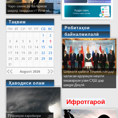
Чаро замин рӯ ба гармои
шадид овардааст? Илм чӣ...
Тақвим
Робитаҳои
ПН
ВТ
СР
ЧТ
ПТ
СБ
ВС
байналмилалӣ
1
2
3
4
5
6
7
8
9
10
11
12
13
14
15
16
17
18
19
20
21
22
23
24
25
26
27
28
29
30
31
August 2026
Ширкати ҳайати Тоҷикистон дар
ҷаласаи идораҳои наҷоти
кишварҳои узви СҲШ дар
Ҳаводиси олам
шаҳри Деҳлӣ
Ифротгароӣ
Тӯфонҳои харобкори