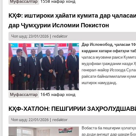
Муфассалтар
о КҲФ: Огоҳӣ дар бораи хавфи тарма
1558 нафар хонд
КҲФ: иштироки ҳайати кумита дар ҷаласаи
дар Ҷумҳурии Исломии Покистон
Чоп шуд: 23/01/2026 |
redaktor
Дар Исломобод, ҷаласаи 10
кардани хатари офатҳои таб
ҷаласа муовини раиси Кумит
мудофиаи граждании назди Ҳ
генерал-майор Исозода Сула
раёсати байналмилалии куми
иштирок намуданд.
Муфассалтар
о КҲФ: иштироки ҳайати кумита дар ҷаласаи 10-
1645 нафар хонд
уми вазирон дар Ҷумҳурии Исломии Покистон
КҲФ-ХАТЛОН: ПЕШГИРИИ ЗАҲРОЛУДШАВӢ
Чоп шуд: 22/01/2026 |
redaktor
Вобаста ба пешгирии ҳолатҳ
аз дуди ангишт дар шаҳри Бо