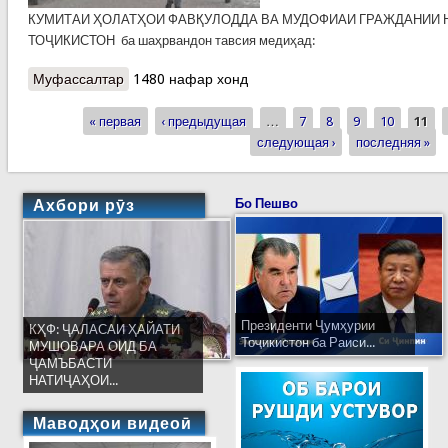
КУМИТАИ ҲОЛАТҲОИ ФАВҚУЛОДДА ВА МУДОФИАИ ГРАЖДАНИИ 
ТОҶИКИСТОН ба шаҳрвандон тавсия медиҳад:
Муфассалтар
о КҲФ: Дар Тоҷикистон бориши шадиди барф
1480 нафар хонд
дар назар аст
« первая
‹ предыдущая
…
7
8
9
10
11
Страницы
следующая ›
последняя »
Ахбори рӯз
Бо Пешво
Президенти Ҷумҳурии
КҲФ: ҶАЛАСАИ ҲАЙАТИ
Тоҷикистон ба Раиси...
МУШОВАРА ОИД БА
ҶАМЪБАСТИ
НАТИҶАҲОИ...
Маводҳои видеоӣ