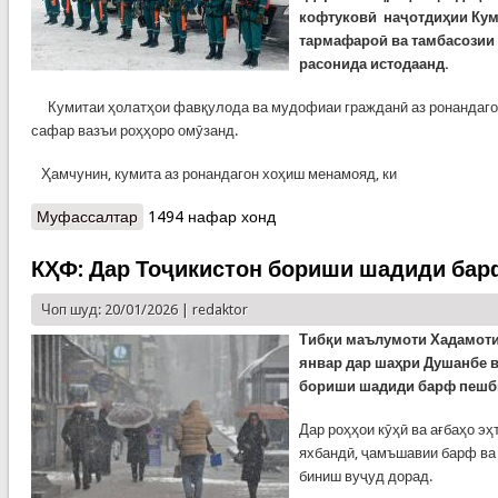
кофтуковӣ наҷотдиҳии Кум
тармафароӣ ва тамбасозии
расонида истодаанд.
Кумитаи ҳолатҳои фавқулода ва мудофиаи гражданӣ аз ронандагон
сафар вазъи роҳҳоро омӯзанд.
Ҳамчунин, кумита аз ронандагон хоҳиш менамояд, ки
Муфассалтар
о КҲФ: ҲУШДОРИИ КУМИТА Вобаста ба рӯзҳои
1494 нафар хонд
22-24 январи соли 2026
КҲФ: Дар Тоҷикистон бориши шадиди барф
Чоп шуд: 20/01/2026 |
redaktor
Тибқи маълумоти Хадамоти
январ дар шаҳри Душанбе в
бориши шадиди барф пешб
Дар роҳҳои кӯҳӣ ва ағбаҳо э
яхбандӣ, ҷамъшавии барф ва 
биниш вуҷуд дорад.