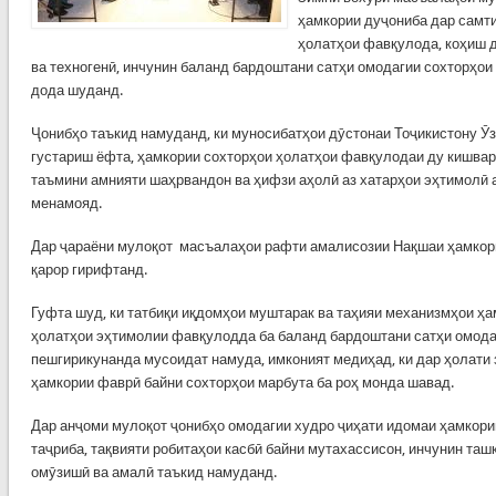
ҳамкории дуҷониба дар самт
ҳолатҳои фавқулода, коҳиш 
ва техногенӣ, инчунин баланд бардоштани сатҳи омодагии сохторҳои
дода шуданд.
Ҷонибҳо таъкид намуданд, ки муносибатҳои дӯстонаи Тоҷикистону Ӯз
густариш ёфта, ҳамкории сохторҳои ҳолатҳои фавқулодаи ду кишвар
таъмини амнияти шаҳрвандон ва ҳифзи аҳолӣ аз хатарҳои эҳтимолӣ 
менамояд.
Дар ҷараёни мулоқот масъалаҳои рафти амалисозии Нақшаи ҳамкор
қарор гирифтанд.
Гуфта шуд, ки татбиқи иқдомҳои муштарак ва таҳияи механизмҳои ҳ
ҳолатҳои эҳтимолии фавқулодда ба баланд бардоштани сатҳи омода
пешгирикунанда мусоидат намуда, имконият медиҳад, ки дар ҳолати 
ҳамкории фаврӣ байни сохторҳои марбута ба роҳ монда шавад.
Дар анҷоми мулоқот ҷонибҳо омодагии худро ҷиҳати идомаи ҳамкори
таҷриба, тақвияти робитаҳои касбӣ байни мутахассисон, инчунин та
омӯзишӣ ва амалӣ таъкид намуданд.