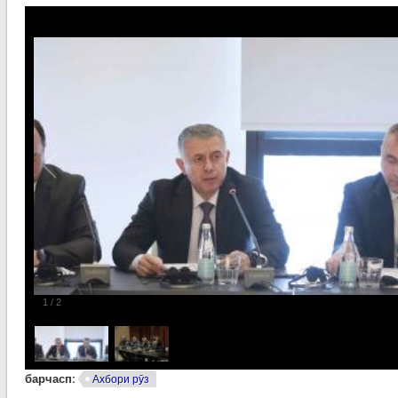
1
/
2
барчасп:
Ахбори рӯз