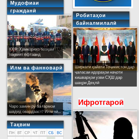
Мудофиаи
гражданӣ
Робитаҳои
байналмилалӣ
КҲФ: Ҳамкориҳо бозҳам
тақвият ёфтаанд
Ширкати ҳайати Тоҷикистон дар
Илм ва фанноварӣ
ҷаласаи идораҳои наҷоти
кишварҳои узви СҲШ дар
шаҳри Деҳлӣ
Ифротгароӣ
Чаро замин рӯ ба гармои
шадид овардааст? Илм чӣ...
Тақвим
ПН
ВТ
СР
ЧТ
ПТ
СБ
ВС