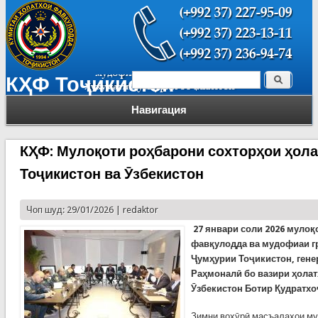
Поиск
КҲФ Тоҷикистон
Форма поиска
Навигация
КҲФ: Мулоқоти роҳбарони сохторҳои ҳол
Тоҷикистон ва Ӯзбекистон
Чоп шуд: 29/01/2026 |
redaktor
27 январи соли 2026 мулоқ
фавқулодда ва мудофиаи г
Ҷумҳурии Тоҷикистон, ген
Раҳмоналӣ бо вазири ҳола
Ӯзбекистон Ботир Қудратхо
Зимни вохӯрӣ масъалаҳои му