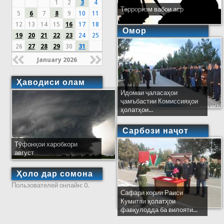
1
2
3
4
Терроризм вабои аср
5
6
7
8
9
10
11
12
13
14
15
16
17
18
Омор
19
20
21
22
23
24
25
26
27
28
29
30
31
January 2026
Ҳаводиси олам
Идомаи ҷаласаҳои
ҷамъбастии Комиссияҳои
ҳолатҳои...
Сарбози наҷот
Тӯфонҳои харобкори
август
Ҳоло дар сомона
Пользователей онлайн: 0.
Сафари кории Раиси
Кумитаи ҳолатҳои
фавқулодда ба вилояти...