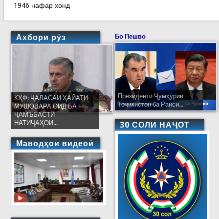
1946 нафар хонд
Ахбори рӯз
Бо Пешво
Президенти Ҷумҳурии
КҲФ: ҶАЛАСАИ ҲАЙАТИ
Тоҷикистон ба Раиси...
МУШОВАРА ОИД БА
ҶАМЪБАСТИ
НАТИҶАҲОИ...
30 СОЛИ НАҶОТ
Маводҳои видеоӣ