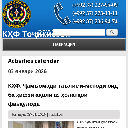
Поиск
КҲФ Тоҷикистон
Форма поиска
Навигация
Activities calendar
03 январи 2026
КҲФ: Ҷамъомади таълимӣ-методӣ оид
ба ҳифзи аҳолӣ аз ҳолатҳои
фавқулода
Чоп шуд: 03/01/2026 |
redaktor
Дар Кумитаи ҳолатҳои