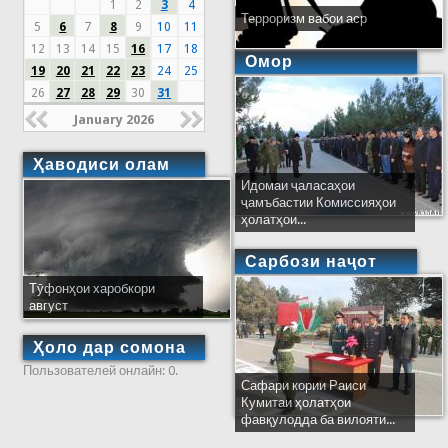
1
2
3
4
Терроризм вабои аср
5
6
7
8
9
10
11
12
13
14
15
16
17
18
Омор
19
20
21
22
23
24
25
26
27
28
29
30
31
January 2026
Ҳаводиси олам
Идомаи ҷаласаҳои
ҷамъбастии Комиссияҳои
ҳолатҳои...
Сарбози наҷот
Тӯфонҳои харобкори
август
Ҳоло дар сомона
Пользователей онлайн: 0.
Сафари кории Раиси
Кумитаи ҳолатҳои
фавқулодда ба вилояти...