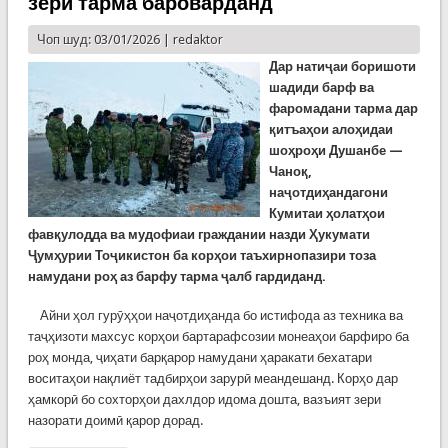
зери тарма бароварданд
Чоп шуд: 03/01/2026 |
redaktor
Дар натиҷаи боришоти
шадиди барф ва
фаромадани тарма дар
қитъаҳои алоҳидаи
шоҳроҳи Душанбе —
Чаноқ,
наҷотдиҳандагони
Кумитаи ҳолатҳои
фавқулодда ва мудофиаи граждании назди Ҳукумати
Ҷумҳурии Тоҷикистон ба корҳои таъхирнопазири тоза
намудани роҳ аз барфу тарма ҷалб гардиданд.
Айни ҳол гурӯҳҳои наҷотдиҳанда бо истифода аз техника ва
таҷҳизоти махсус корҳои бартарафсозии монеаҳои барфиро ба
роҳ монда, ҷиҳати барқарор намудани ҳаракати бехатари
воситаҳои нақлиёт тадбирҳои зарурӣ меандешанд. Корҳо дар
ҳамкорӣ бо сохторҳои дахлдор идома дошта, вазъият зери
назорати доимӣ қарор дорад.