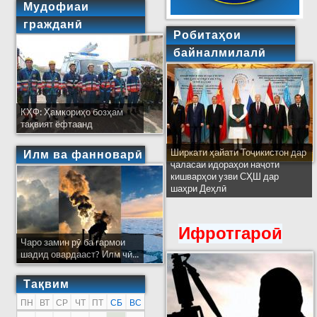
Мудофиаи
гражданӣ
Робитаҳои
байналмилалӣ
КҲФ: Ҳамкориҳо бозҳам
тақвият ёфтаанд
Ширкати ҳайати Тоҷикистон дар
Илм ва фанноварӣ
ҷаласаи идораҳои наҷоти
кишварҳои узви СҲШ дар
шаҳри Деҳлӣ
Ифротгароӣ
Чаро замин рӯ ба гармои
шадид овардааст? Илм чӣ...
Тақвим
ПН
ВТ
СР
ЧТ
ПТ
СБ
ВС