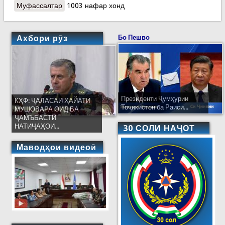
Муфассалтар
о КҲФ: Наҷотдиҳандагон 2 ҷасадро аз зери
1003 нафар хонд
тарма бароварданд
Ахбори рӯз
Бо Пешво
Президенти Ҷумҳурии
КҲФ: ҶАЛАСАИ ҲАЙАТИ
Тоҷикистон ба Раиси...
МУШОВАРА ОИД БА
ҶАМЪБАСТИ
НАТИҶАҲОИ...
30 СОЛИ НАҶОТ
Маводҳои видеоӣ