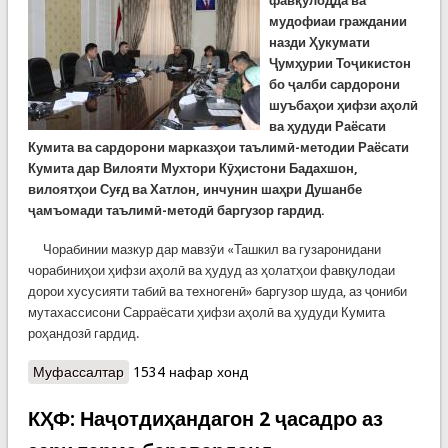
фавқулодда ва
мудофиаи граждании
назди Ҳукумати
Ҷумҳурии Тоҷикистон
бо ҷалби сардорони
шуъбаҳои ҳифзи аҳолӣ
ва ҳудуди Раёсати
Кумита ва сардорони марказҳои таълимӣ-методии Раёсати
Кумита дар Вилояти Мухтори Кӯҳистони Бадахшон,
вилоятҳои Суғд ва Хатлон, инчунин шаҳри Душанбе
ҷамъомади таълимӣ-методӣ баргузор гардид.
Чорабинии мазкур дар мавзӯи «Ташкил ва гузаронидани
чорабиниҳои ҳифзи аҳолӣ ва ҳудуд аз ҳолатҳои фавқулодаи
дорои хусусияти табиӣ ва техногенӣ» баргузор шуда, аз ҷониби
мутахассисони Сарраёсати ҳифзи аҳолӣ ва ҳудуди Кумита
роҳандозӣ гардид.
Муфассалтар
о КҲФ: Ҷамъомади таълимӣ-методӣ оид ба
1534 нафар хонд
ҳифзи аҳолӣ аз ҳолатҳои фавқулода
КҲФ: Наҷотдиҳандагон 2 ҷасадро аз