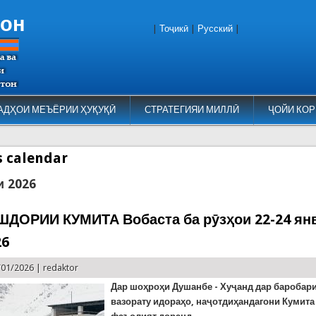
тон
|
Тоҷикӣ
|
Русский
|
АДҲОИ МЕЪЁРИИ ҲУҚУҚӢ
СТРАТЕГИЯИ МИЛЛӢ
ҶОЙИ КОР
es calendar
и 2026
ШДОРИИ КУМИТА Вобаста ба рӯзҳои 22-24 ян
26
/01/2026 |
redaktor
Дар шоҳроҳи Душанбе - Хуҷанд дар баробари
вазорату идораҳо, наҷотдиҳандагони Кумита