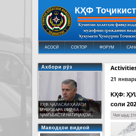
КҲФ Тоҷикис
АСОСӢ
СОХТОР
ФОРУМ
САН
Ахбори рӯз
Activiti
21 январ
КҲФ: ҲУ
соли 20
КҲФ: ҶАЛАСАИ ҲАЙАТИ
МУШОВАРА ОИД БА
ҶАМЪБАСТИ НАТИҶАҲОИ...
Чоп шуд: 21
Маводҳои видеоӣ