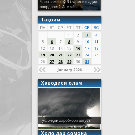
Чаро замин рӯ ба гармои шадид
овардааст? Илм чӣ...
Тақвим
ПН
ВТ
СР
ЧТ
ПТ
СБ
ВС
1
2
3
4
5
6
7
8
9
10
11
12
13
14
15
16
17
18
19
20
21
22
23
24
25
26
27
28
29
30
31
January 2026
Ҳаводиси олам
Тӯфонҳои харобкори август
Ҳоло дар сомона