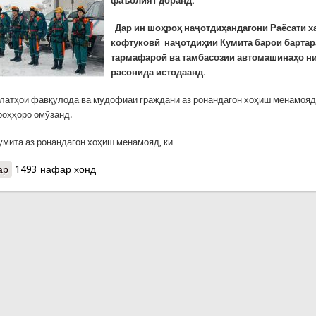
фаъолият доранд.
Дар ин шоҳроҳ наҷотдиҳандагони Раёсати х
кофтуковӣ наҷотдиҳии Кумита барои барта
тармафароӣ ва тамбасозии автомашинаҳо ни
расонида истодаанд.
тҳои фавқулода ва мудофиаи гражданӣ аз ронандагон хоҳиш менамояд,
роҳҳоро омӯзанд.
мита аз ронандагон хоҳиш менамояд, ки
ар
о КҲФ: ҲУШДОРИИ КУМИТА Вобаста ба рӯзҳои 22-24 январи сол
1493 нафар хонд