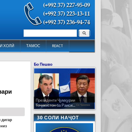
Поиск
Форма поиска
И ХОЛӢ
ТАМОС
REACT
Бо Пешво
вари
Президенти Ҷумҳурии
Тоҷикистон ба Раиси...
30 СОЛИ НАҶОТ
 дигар
 низ