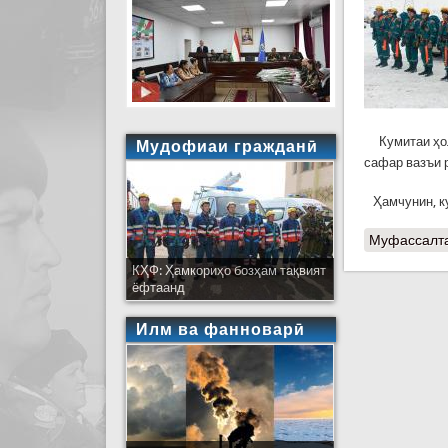
Кумитаи ҳола
Мудофиаи гражданӣ
сафар вазъи 
Ҳамчунин, ку
Муфассалт
КҲФ: Ҳамкориҳо бозҳам тақвият
ёфтаанд
Илм ва фанноварӣ