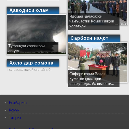
Ҳаводиси олам
Идомаи ҷаласаҳои
ҷамъбастии Комиссияҳои
ҳолатҳои...
Сарбози наҷот
Тӯфонҳои харобкори
август
Ҳоло дар сомона
Пользователей онлайн: 0.
Сафари кории Раиси
Кумитаи ҳолатҳои
фавқулодда ба вилояти...
Роҳбарият
Қонун
Таърих