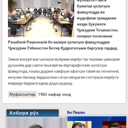
мулоқоти Раиси
Кумитаи ҳолатҳои
фавқулодда ва
мудофиаи граждании
назди Ҳукумати
Ҷумҳурии Тоҷикистон,
генерал-полковник
Раҷабалӣ Раҳмоналӣ бо вазири ҳолатҳои фавқулоддаи
Ҷумҳурии Ӯзбекистон Ботир Қудратхоҷаев баргузор гардид.
Зимни вохӯрӣ масъалаҳои мубрами марбут ба таҳкими ҳамкории
дуҷониба дар самти пешгирӣ ва бартарафсозии ҳолатҳои
фавқулода, коҳиш додани хавфҳои офатҳои табиӣ ва техногенӣ,
инчунин баланд бардоштани сатҳи омодагии сохторҳои марбута
мавриди баррасӣ қарор дода шуданд.
Муфассалтар
о КҲФ: Мулоқоти роҳбарони сохторҳои ҳолатҳои
1963 нафар хонд
фавқулоддаи Тоҷикистон ва Ӯзбекистон
Ахбори рӯз
Бо Пешво