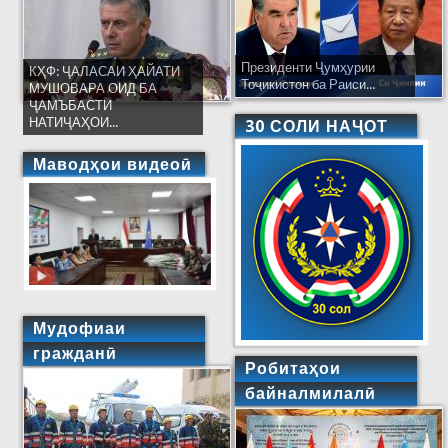
Президенти Ҷумҳурии
КҲФ: ҶАЛАСАИ ҲАЙАТИ
Тоҷикистон ба Раиси...
МУШОВАРА ОИД БА
ҶАМЪБАСТИ
НАТИҶАҲОИ...
30 СОЛИ НАҶОТ
Маводҳои видеоӣ
Мудофиаи
гражданӣ
Робитаҳои
байналмилалӣ