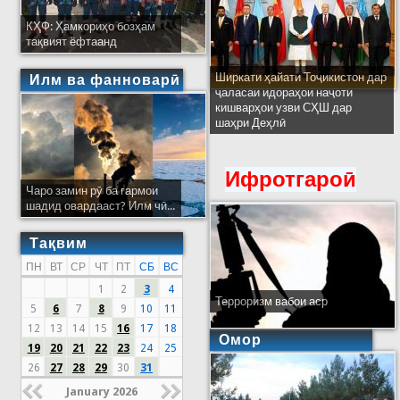
КҲФ: Ҳамкориҳо бозҳам
тақвият ёфтаанд
Ширкати ҳайати Тоҷикистон дар
Илм ва фанноварӣ
ҷаласаи идораҳои наҷоти
кишварҳои узви СҲШ дар
шаҳри Деҳлӣ
Ифротгароӣ
Чаро замин рӯ ба гармои
шадид овардааст? Илм чӣ...
Тақвим
ПН
ВТ
СР
ЧТ
ПТ
СБ
ВС
1
2
3
4
Терроризм вабои аср
5
6
7
8
9
10
11
12
13
14
15
16
17
18
Омор
19
20
21
22
23
24
25
26
27
28
29
30
31
January 2026