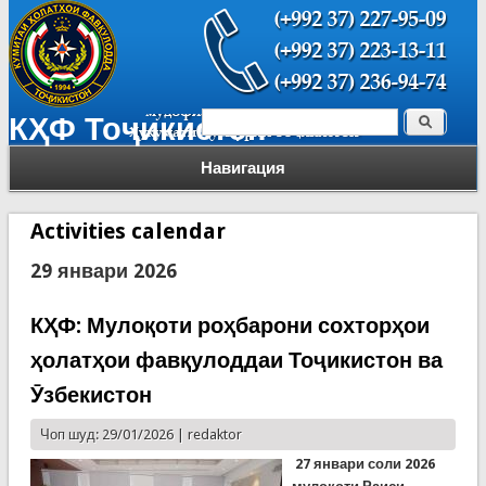
Поиск
КҲФ Тоҷикистон
Форма поиска
Навигация
Activities calendar
29 январи 2026
КҲФ: Мулоқоти роҳбарони сохторҳои
ҳолатҳои фавқулоддаи Тоҷикистон ва
Ӯзбекистон
Чоп шуд: 29/01/2026 |
redaktor
27 январи соли 2026