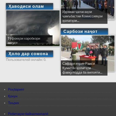
Ҳаводиси олам
Идомаи ҷаласаҳои
ҷамъбастии Комиссияҳои
ҳолатҳои...
Сарбози наҷот
Тӯфонҳои харобкори
август
Ҳоло дар сомона
Пользователей онлайн: 0.
Сафари кории Раиси
Кумитаи ҳолатҳои
фавқулодда ба вилояти...
Роҳбарият
Қонун
Таърих
Робитаҳои байналмилалӣ