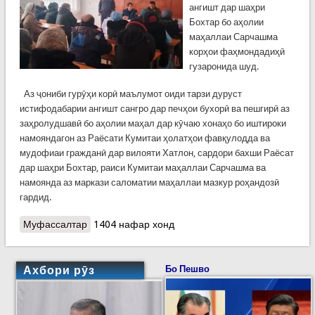
ангишт дар шаҳри
Бохтар бо аҳолии
маҳаллаи Сарчашма
корҳои фаҳмондадиҳӣ
гузаронида шуд.
Аз ҷониби гурӯҳи корӣ маълумот оиди тарзи дуруст
истифодабарии ангишт сангро дар печҳои бухорӣ ва пешгирӣ аз
заҳролудшавӣ бо аҳолии маҳал дар кӯчаю хонаҳо бо иштироки
намояндагон аз Раёсати Кумитаи ҳолатҳои фавқулодда ва
мудофиаи гражданӣ дар вилояти Хатлон, сардори бахши Раёсат
дар шаҳри Бохтар, раиси Кумитаи маҳаллаи Сарчашма ва
намоянда аз маркази саломатии маҳаллаи мазкур роҳандозӣ
гардид.
Муфассалтар
о КҲФ-ХАТЛОН: ПЕШГИРИИ ЗАҲРОЛУДШАВӢ
1404 нафар хонд
АЗ ДУДИ АНГИШТ
Ахбори рӯз
Бо Пешво