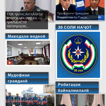
Президенти Ҷумҳурии
КҲФ: ҶАЛАСАИ ҲАЙАТИ
Тоҷикистон ба Раиси...
МУШОВАРА ОИД БА
ҶАМЪБАСТИ
НАТИҶАҲОИ...
30 СОЛИ НАҶОТ
Маводҳои видеоӣ
Мудофиаи
гражданӣ
Робитаҳои
байналмилалӣ