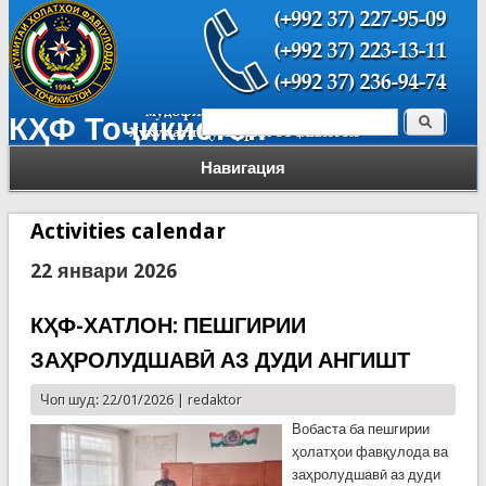
Поиск
КҲФ Тоҷикистон
Форма поиска
Навигация
Activities calendar
22 январи 2026
КҲФ-ХАТЛОН: ПЕШГИРИИ
ЗАҲРОЛУДШАВӢ АЗ ДУДИ АНГИШТ
Чоп шуд: 22/01/2026 |
redaktor
Вобаста ба пешгирии
ҳолатҳои фавқулода ва
заҳролудшавӣ аз дуди