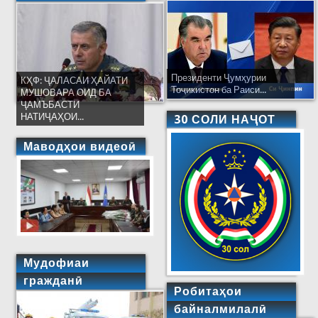
Президенти Ҷумҳурии
КҲФ: ҶАЛАСАИ ҲАЙАТИ
Тоҷикистон ба Раиси...
МУШОВАРА ОИД БА
ҶАМЪБАСТИ
НАТИҶАҲОИ...
30 СОЛИ НАҶОТ
Маводҳои видеоӣ
Мудофиаи
гражданӣ
Робитаҳои
байналмилалӣ