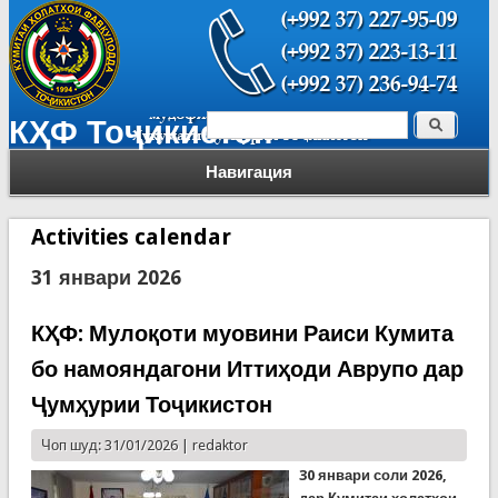
Поиск
КҲФ Тоҷикистон
Форма поиска
Навигация
Activities calendar
31 январи 2026
КҲФ: Мулоқоти муовини Раиси Кумита
бо намояндагони Иттиҳоди Аврупо дар
Ҷумҳурии Тоҷикистон
Чоп шуд: 31/01/2026 |
redaktor
30 январи соли 2026,