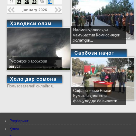
26
27
28
29
30
31
January 2026
Ҳаводиси олам
Идомаи ҷаласаҳои
ҷамъбастии Комиссияҳои
ҳолатҳои...
Сарбози наҷот
Тӯфонҳои харобкори
август
Ҳоло дар сомона
Пользователей онлайн: 0.
Сафари кории Раиси
Кумитаи ҳолатҳои
фавқулодда ба вилояти...
Роҳбарият
Қонун