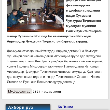
дар Кумитаи ҳолатҳои
фавқулодда ва
мудофиаи граждании
назди Ҳукумати
Ҷумҳурии Тоҷикистон
мулоқоти муовини
Раиси Кумита генерал-
майор Сулаймон Исозода бо намояндагони Иттиҳоди
Аврупо дар Ҷумҳурии Тоҷикистон баргузор гардид.
Дар мулоқот аз ҷониби Иттиҳоди Аврупо доктор Яна Ламберт –
мушовири сиёсии намояндагии Иттиҳоди Аврупо дар Ҷумҳурии
Тоҷикистон, хонум Леа Трис – роҳбари барномаи сиёсати хориҷӣ,
хонум Тахмина Мирзоева – тарҷумони Намояндагии Иттиҳоди
Аврупо дар Ҷумҳурии Тоҷикистон иштирок намуданд. Ҳамчунин,
дар вохӯрӣ намояндагони Фонди Тоҷикистонии Оғохон – Наҷиб
Яминов ва Рухшона Бошмоева ҳузур доштанд.
Муфассалтар
о КҲФ: Мулоқоти муовини Раиси Кумита бо
2927 нафар хонд
намояндагони Иттиҳоди Аврупо дар Ҷумҳурии
Тоҷикистон
Ахбори рӯз
Бо Пешво