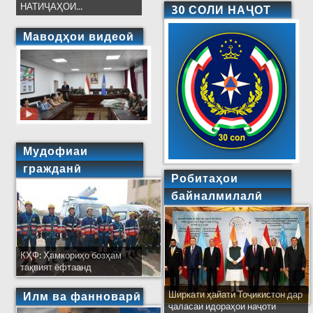
НАТИҶАҲОИ...
30 СОЛИ НАҶОТ
Маводҳои видеоӣ
Мудофиаи
гражданӣ
Робитаҳои
байналмилалӣ
КҲФ: Ҳамкориҳо бозҳам
тақвият ёфтаанд
Ширкати ҳайати Тоҷикистон дар
Илм ва фанноварӣ
ҷаласаи идораҳои наҷоти