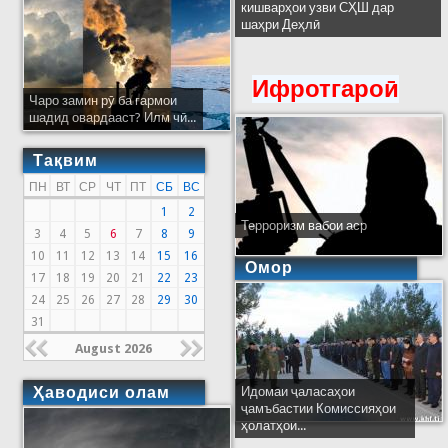
кишварҳои узви СҲШ дар
шаҳри Деҳлӣ
Ифротгароӣ
Чаро замин рӯ ба гармои
шадид овардааст? Илм чӣ...
Тақвим
ПН
ВТ
СР
ЧТ
ПТ
СБ
ВС
1
2
Терроризм вабои аср
3
4
5
6
7
8
9
10
11
12
13
14
15
16
Омор
17
18
19
20
21
22
23
24
25
26
27
28
29
30
31
August 2026
Ҳаводиси олам
Идомаи ҷаласаҳои
ҷамъбастии Комиссияҳои
ҳолатҳои...