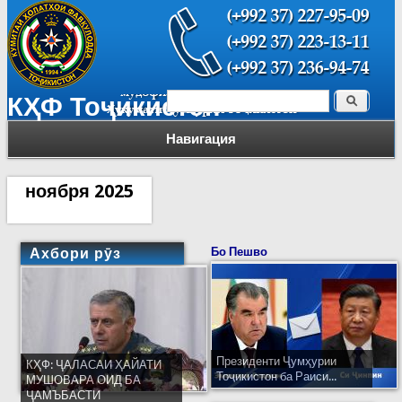
Поиск
КҲФ Тоҷикистон
Форма поиска
Навигация
ноября 2025
Ахбори рӯз
Бо Пешво
Президенти Ҷумҳурии
КҲФ: ҶАЛАСАИ ҲАЙАТИ
Тоҷикистон ба Раиси...
МУШОВАРА ОИД БА
ҶАМЪБАСТИ