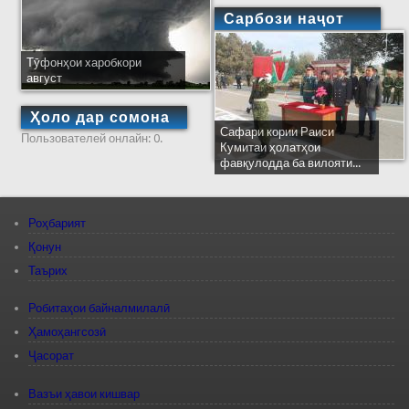
Сарбози наҷот
Тӯфонҳои харобкори
август
Ҳоло дар сомона
Сафари кории Раиси
Пользователей онлайн: 0.
Кумитаи ҳолатҳои
фавқулодда ба вилояти...
Роҳбарият
Қонун
Таърих
Робитаҳои байналмилалӣ
Ҳамоҳангсозӣ
Ҷасорат
Вазъи ҳавои кишвар