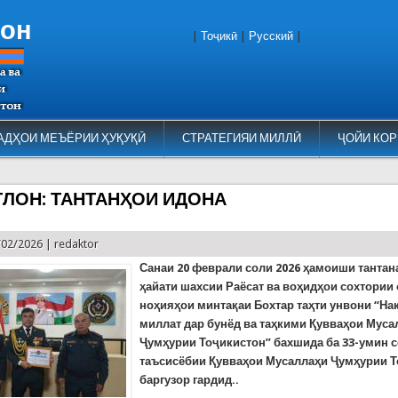
тон
|
Тоҷикӣ
|
Русский
|
АДҲОИ МЕЪЁРИИ ҲУҚУҚӢ
СТРАТЕГИЯИ МИЛЛӢ
ҶОЙИ КОР
ТЛОН: ТАНТАНҲОИ ИДОНА
/02/2026 |
redaktor
Санаи 20 феврали соли 2026 ҳамоиши тантан
ҳайати шахсии Раёсат ва воҳидҳои сохтории
ноҳияҳои минтақаи Бохтар таҳти унвони “Н
миллат дар бунёд ва таҳкими Қувваҳои Муса
Ҷумҳурии Тоҷикистон” бахшида ба 33-умин 
таъсисёбии Қувваҳои Мусаллаҳи Ҷумҳурии 
баргузор гардид..