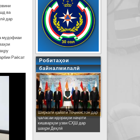
уовини
ушд ва
лӣ дар
ва мудофиаи
ваҳои
шаҳру
ҳарбии Раёсат
Робитаҳои
байналмилалӣ
Ширкати ҳайати Тоҷикистон дар
ҷаласаи идораҳои наҷоти
кишварҳои узви СҲШ дар
шаҳри Деҳлӣ