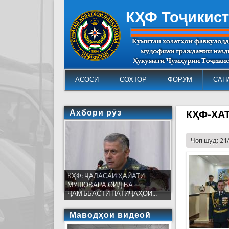
КҲФ Тоҷикис
АСОСӢ
СОХТОР
ФОРУМ
САН
Ахбори рӯз
КҲФ-ХА
Чоп шуд: 21
КҲФ: ҶАЛАСАИ ҲАЙАТИ
МУШОВАРА ОИД БА
ҶАМЪБАСТИ НАТИҶАҲОИ...
Маводҳои видеоӣ