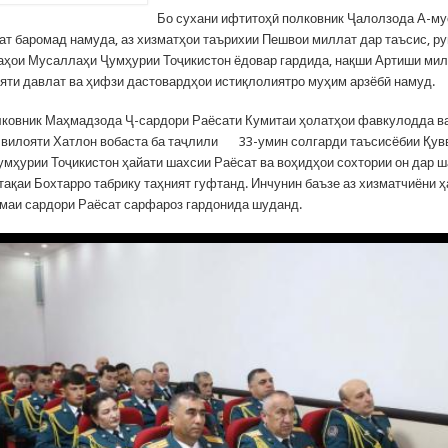
Бо сухани ифтитоҳӣ полковник Ҷалолзода А-м
ат баромад намуда, аз хизматҳои таърихии Пешвои миллат дар таъсис, р
аҳои Мусаллаҳи Ҷумҳурии Тоҷикистон ёдовар гардида, нақши Артиши мил
яти давлат ва ҳифзи дастовардҳои истиқлолиятро муҳим арзёбӣ намуд.
ковник Маҳмадзода Ҷ-сардори Раёсати Кумитаи ҳолатҳои фавкулодда 
 вилояти Хатлон вобаста ба таҷлили 33-умин солгарди таъсисёбии Қув
мҳурии Тоҷикистон ҳайати шахсии Раёсат ва воҳидҳои сохтории он дар 
тақаи Бохтарро табрику таҳният гуфтанд. Инчунин баъзе аз хизматчиёни 
маи сардори Раёсат сарфароз гардонида шуданд.