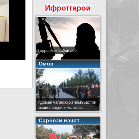
Ифротгароӣ
Терроризм вабои аср
Омор
Идомаи ҷаласаҳои ҷамъбастии
Комиссияҳои ҳолатҳои...
Сарбози наҷот