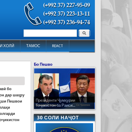
Поиск
Форма поиска
И ХОЛӢ
ТАМОС
REACT
Бо Пешво
авӣ бо
 он дар шаҳру
Президенти Ҷумҳурии
ақши Пешвои
Тоҷикистон ба Раиси...
ллаҳи
солгарди
30 СОЛИ НАҶОТ
Тоҷикистон