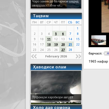
Чаро замин рӯ ба гармои шадид
овардааст? Илм чӣ...
Тақвим
ПН
ВТ
СР
ЧТ
ПТ
СБ
ВС
1
2
3
4
5
6
7
8
9
10
11
12
13
14
15
16
17
18
19
20
21
22
23
24
25
26
27
28
барчасп:
А
February 2026
1965 нафар
Ҳаводиси олам
Тӯфонҳои харобкори август
Ҳоло дар сомона