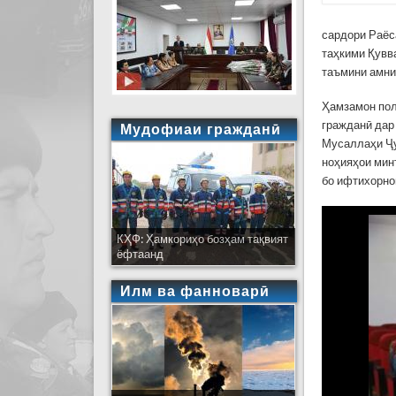
сардори Раёс
таҳкими Қувв
таъмини амни
Ҳамзамон пол
гражданӣ дар
Мудофиаи гражданӣ
Мусаллаҳи Ҷу
ноҳияҳои мин
бо ифтихорно
КҲФ: Ҳамкориҳо бозҳам тақвият
ёфтаанд
Илм ва фанноварӣ