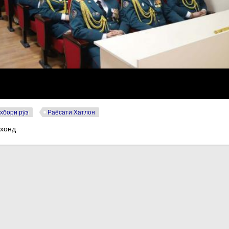
хбори рӯз
Раёсати Хатлон
 хонд