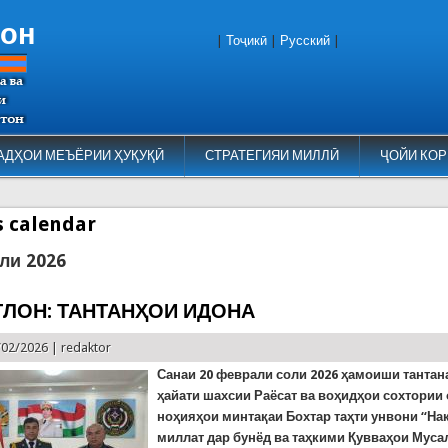
тон
|
Тоҷикӣ
|
Русский
|
АДҲОИ МЕЪЁРИИ ҲУҚУҚӢ
СТРАТЕГИЯИ МИЛЛӢ
ҶОЙИ КОР
es calendar
ли 2026
ТЛОН: ТАНТАНҲОИ ИДОНА
/02/2026 |
redaktor
Санаи 20 феврали соли 2026 ҳамоиши тантан
ҳайати шахсии Раёсат ва воҳидҳои сохтории
ноҳияҳои минтақаи Бохтар таҳти унвони “Н
миллат дар бунёд ва таҳкими Қувваҳои Муса