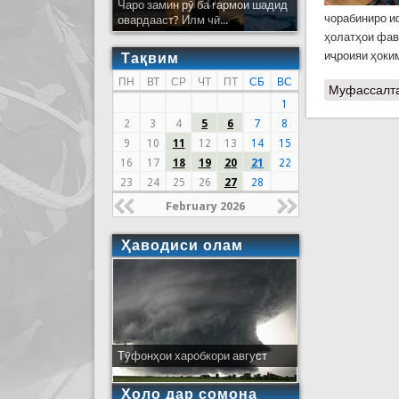
Чаро замин рӯ ба гармои шадид
чорабиниро и
овардааст? Илм чӣ...
ҳолатҳои фав
иҷроияи ҳоки
Тақвим
ПН
ВТ
СР
ЧТ
ПТ
СБ
ВС
Муфассалт
1
2
3
4
5
6
7
8
9
10
11
12
13
14
15
16
17
18
19
20
21
22
23
24
25
26
27
28
February 2026
Ҳаводиси олам
Тӯфонҳои харобкори август
Ҳоло дар сомона