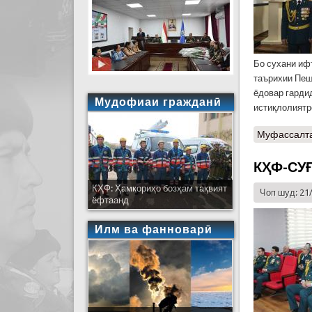
Бо сухани иф
таърихии Пеш
ёдовар гарди
Мудофиаи гражданӣ
истиқлолиятр
Муфассалт
КҲФ-СУ
КҲФ: Ҳамкориҳо бозҳам тақвият
Чоп шуд: 21
ёфтаанд
Илм ва фанноварӣ