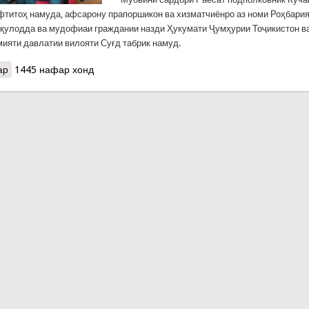
фтитоҳ намуда, афсарону прапоршикон ва хизматчиёнро аз номи Роҳбари
қулодда ва мудофиаи граждании назди Ҳукумати Ҷумҳурии Тоҷикистон в
мияти давлатии вилояти Суғд табрик намуд.
ар
о КҲФ-СУҒД: ЧОРАБИНИИ ИДОНА
1445 нафар хонд