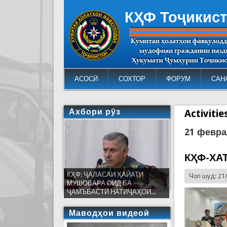
КҲФ Тоҷикис
АСОСӢ
СОХТОР
ФОРУМ
САН
Ахбори рӯз
Activiti
21 февра
КҲФ-ХА
КҲФ: ҶАЛАСАИ ҲАЙАТИ
Чоп шуд: 21
МУШОВАРА ОИД БА
ҶАМЪБАСТИ НАТИҶАҲОИ...
Маводҳои видеоӣ