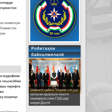
солгарди
Тоҷикистон
 аз хизматҳои
Тоҷикистон
дҳои
Робитаҳои
байналмилалӣ
ва мудофиаи
и таъсисёбии
ҷашн гирифта
Ширкати ҳайати Тоҷикистон дар
 ва
ҷаласаи идораҳои наҷоти
ру ноҳияҳо
кишварҳои узви СҲШ дар
шаҳри Деҳлӣ
ков Ҷамшед