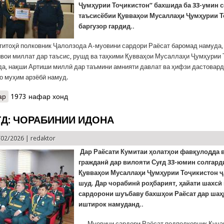
Ҷумҳурии Тоҷикистон” бахшида ба 33-умин 
таъсисёбии Қувваҳои Мусаллаҳи Ҷумҳурии 
баргузор гардид..
титоҳӣ полковник Ҷалолзода А-муовини сардори Раёсат баромад намуда,
вои миллат дар таъсис, рушд ва таҳкими Қувваҳои Мусаллаҳи Ҷумҳурии 
да, нақши Артиши миллӣ дар таъмини амнияти давлат ва ҳифзи дастовар
о муҳим арзёбӣ намуд.
ар
о КҲФ-ХАТЛОН: ТАНТАНҲОИ ИДОНА
1973 нафар хонд
ҒД: ЧОРАБИНИИ ИДОНА
/02/2026 |
redaktor
Дар Раёсати Кумитаи ҳолатҳои фавқулодда 
гражданӣ дар вилояти Суғд 33-юмин солгард
Қувваҳои Мусаллаҳи Ҷумҳурии Тоҷикистон 
шуд. Дар чорабинӣ роҳбарият, ҳайати шахсӣ
сардорони шуъбаву бахшҳои Раёсат дар шаҳ
иштирок намуданд..
Муовини сардори Раёсат подполковник Куча