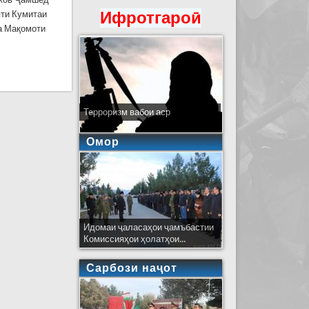
Ифротгароӣ
яти Кумитаи
а Мақомоти
Терроризм вабои аср
Омор
Идомаи ҷаласаҳои ҷамъбастии
Комиссияҳои ҳолатҳои...
Сарбози наҷот