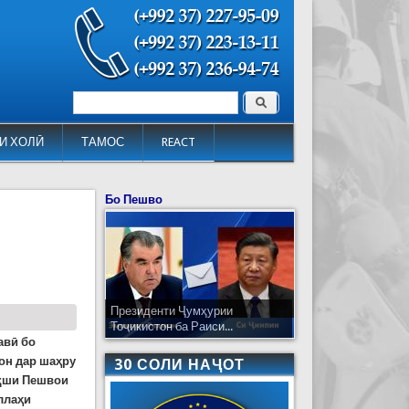
Поиск
Форма поиска
И ХОЛӢ
ТАМОС
REACT
Бо Пешво
Президенти Ҷумҳурии
Тоҷикистон ба Раиси...
авӣ бо
 он дар шаҳру
30 СОЛИ НАҶОТ
ақши Пешвои
ллаҳи