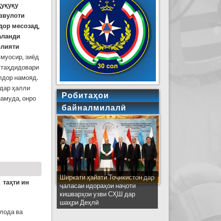
ҳуқуқу
аввулоти
дор месозад,
аланди
олияти
 муосир, зиёд
и таҳдидовари
лдор намояд.
 дар ҳалли
Робитаҳои
амуда, онро
байналмилалӣ
Ширкати ҳайати Тоҷикистон дар
таҳти ин
ҷаласаи идораҳои наҷоти
кишварҳои узви СҲШ дар
шаҳри Деҳлӣ
лода ва