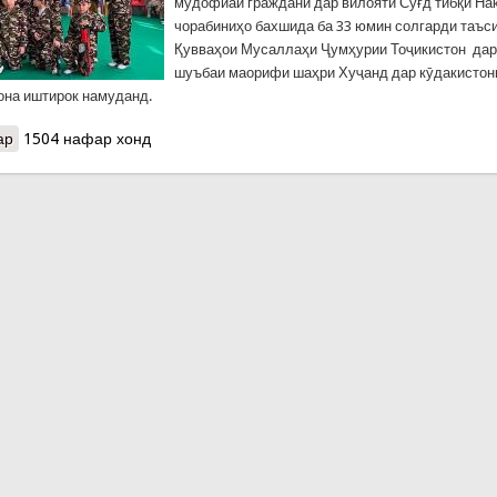
мудофиаи гражданӣ дар вилояти Суғд тибқи На
чорабиниҳо бахшида ба 33 юмин солгарди таъс
Қувваҳои Мусаллаҳи Ҷумҳурии Тоҷикистон дар
шуъбаи маорифи шаҳри Хуҷанд дар кӯдакистон
она иштирок намуданд.
ар
о КҲФ-СУҒД: ИШТИРОК ДАР ЧОРАБИНИҲОИ ИДОНА
1504 нафар хонд