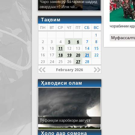
Чаро замин рӯ ба гармои шадид
овардааст? Илм чӣ...
Тақвим
чорабинии ид
ПН
ВТ
СР
ЧТ
ПТ
СБ
ВС
1
Муфассалт
2
3
4
5
6
7
8
9
10
11
12
13
14
15
16
17
18
19
20
21
22
23
24
25
26
27
28
February 2026
Ҳаводиси олам
Тӯфонҳои харобкори август
Ҳоло дар сомона