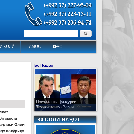
Поиск
Форма поиска
И ХОЛӢ
ТАМОС
REACT
Бо Пешво
Президенти Ҷумҳурии
Тоҷикистон ба Раиси...
ллат
 Эмомалӣ
30 СОЛИ НАҶОТ
Маҷлиси Олии
аду вохӯриҳо