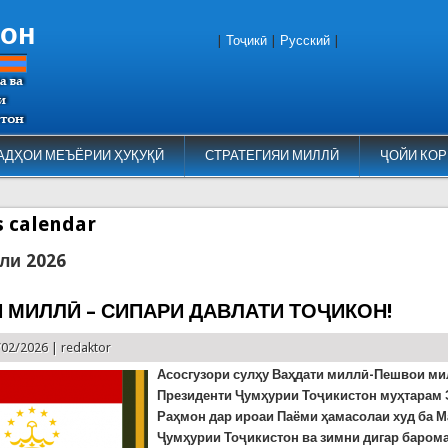
тон
|
Тоҷикӣ
|
Русский
|
АДҲОИ МЕЪЁРИИ ҲУҚУҚӢ
СТРАТЕГИЯИ МИЛЛӢ
ҶОЙИ КОР
es calendar
ли 2026
 МИЛЛӢ – СИПАРИ ДАВЛАТИ ТОҶИКОН!
/02/2026 |
redaktor
Асосгузори сулҳу Ваҳдати миллӣ-Пешвои ми
Президенти Ҷумҳурии Тоҷикистон муҳтарам
Раҳмон дар ироаи Паёми ҳамасолаи худ ба 
Ҷумҳурии Тоҷикистон ва зимни дигар баром