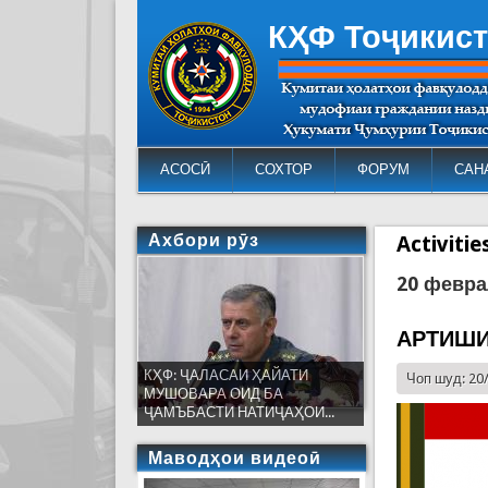
КҲФ Тоҷикис
АСОСӢ
СОХТОР
ФОРУМ
САН
Ахбори рӯз
Activiti
20 февра
АРТИШИ
КҲФ: ҶАЛАСАИ ҲАЙАТИ
Чоп шуд: 20
МУШОВАРА ОИД БА
ҶАМЪБАСТИ НАТИҶАҲОИ...
Маводҳои видеоӣ