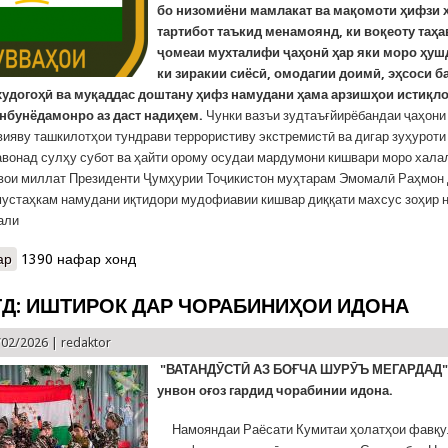
бо низомиёни мамлакат ва мақомоти ҳифзи 
тартибот таъкид менамоянд, ки воқеоту таҳ
ҷомеаи мухталифи ҷаҳонӣ ҳар яки моро ҳуш
ки зиракии сиёсӣ, омодагии доимӣ, эҳсоси б
 худогоҳӣ ва муқаддас доштану ҳифз намудани ҳама арзишҳои истиқл
анбунёдамонро аз даст надиҳем.
Чунки вазъи зудтаъғйирёбандаи ҷаҳони
вияву ташкилотҳои тундрави террористиву экстремистӣ ва дигар зуҳурот
авонад сулҳу субот ва ҳайти орому осудаи мардумони кишвари моро хала
швои миллат Президенти Ҷумҳурии Тоҷикистон муҳтарам Эмомалӣ Раҳмон
устаҳкам намудани иқтидори мудофиавии кишвар диққати махсус зоҳир н
вали
ар
о АРТИШИ МИЛЛӢ – СИПАРИ ДАВЛАТИ ТОҶИКОН!
1390 нафар хонд
ҒД: ИШТИРОК ДАР ЧОРАБИНИҲОИ ИДОНА
/02/2026 |
redaktor
"ВАТАНДӮСТӢ АЗ БОҒЧА ШУРӮЪ МЕГАРДАД" 
унвон оғоз гардид чорабинии идона.
Намояндаи Раёсати Кумитаи ҳолатҳои фавқу