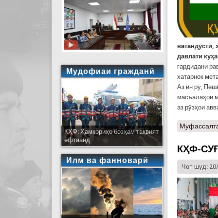
ватандӯстӣ,
давлати куҳ
гардидани ра
Мудофиаи гражданӣ
хатарнок мет
Аз ин рӯ, Пе
масъалаҳои м
аз рӯзҳои ав
Муфассалт
КҲФ: Ҳамкориҳо бозҳам тақвият
ёфтаанд
КҲФ-СУ
Илм ва фанноварӣ
Чоп шуд: 20