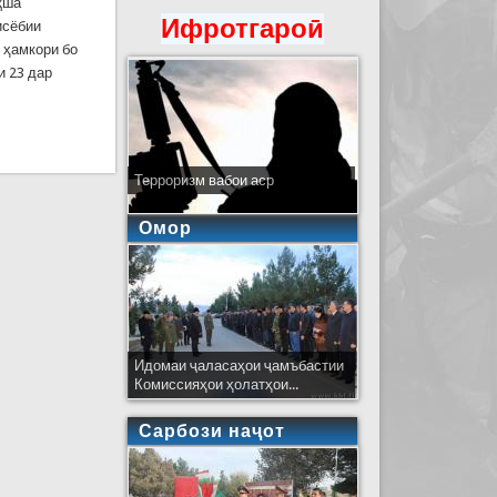
қша
Ифротгароӣ
исёбии
 ҳамкори бо
и 23 дар
Терроризм вабои аср
Омор
Идомаи ҷаласаҳои ҷамъбастии
Комиссияҳои ҳолатҳои...
Сарбози наҷот