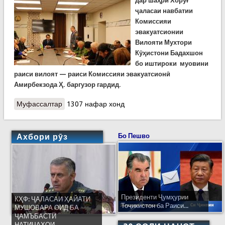
дар шаҳри Хоруғ
ҷаласаи навбатии
Комиссияи
эвакуатсионии
Вилояти Мухтори
Кӯҳистони Бадахшон
бо иштироки муовини
раиси вилоят — раиси Комиссияи эвакуатсионӣ
Амирбекзода Ҳ. баргузор гардид.
Муфассалтар
о КҲФ: Баррасии тадбирҳои пешгирикунанда
1307 нафар хонд
дар ҷаласаи Комиссияи эвакуатсионии ВМКБ
Ахбори рӯз
Бо Пешво
Президенти Ҷумҳурии
КҲФ: ҶАЛАСАИ ҲАЙАТИ
Тоҷикистон ба Раиси...
МУШОВАРА ОИД БА
ҶАМЪБАСТИ
НАТИҶАҲОИ...