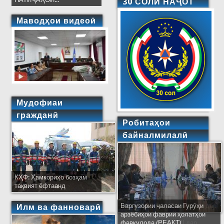
30 СОЛИ НАҶОТ
Маводҳои видеоӣ
Мудофиаи
гражданӣ
Робитаҳои
байналмилалӣ
КҲФ: Ҳамкориҳо бозҳам
тақвият ёфтаанд
Баргузории ҷаласаи Гурӯҳи
Ширкати ҳайати Тоҷикистон дар
Илм ва фанноварӣ
арзёбиҳои фаврии ҳолатҳои
ҷаласаи идораҳои наҷоти
фавқулода (РЕАКТ)
кишварҳои узви СҲШ дар