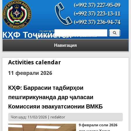
Поиск
КҲФ Тоҷикистон
Форма поиска
Навигация
Activities calendar
11 феврали 2026
КҲФ: Баррасии тадбирҳои
пешгирикунанда дар ҷаласаи
Комиссияи эвакуатсионии ВМКБ
Чоп шуд: 11/02/2026 |
redaktor
9 феврали соли 2026