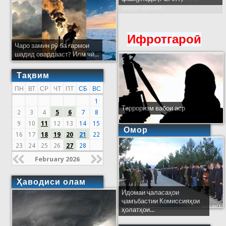
шаҳри Деҳлӣ
Ифротгароӣ
Чаро замин рӯ ба гармои
шадид овардааст? Илм чӣ...
Тақвим
ПН
ВТ
СР
ЧТ
ПТ
СБ
ВС
1
Терроризм вабои аср
2
3
4
5
6
7
8
9
10
11
12
13
14
15
Омор
16
17
18
19
20
21
22
23
24
25
26
27
28
February 2026
Ҳаводиси олам
Идомаи ҷаласаҳои
ҷамъбастии Комиссияҳои
ҳолатҳои...