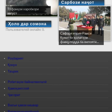
Сарбози наҷот
Тӯфонҳои харобкори
август
Ҳоло дар сомона
Пользователей онлайн: 0.
Сафари кории Раиси
Кумитаи ҳолатҳои
фавқулодда ба вилояти...
Роҳбарият
Қонун
Таърих
Робитаҳои байналмилалӣ
Ҳамоҳангсозӣ
Ҷасорат
Вазъи ҳавои кишвар
Варақаҳои матбуотӣ