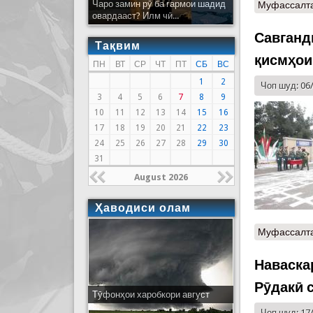
Чаро замин рӯ ба гармои шадид
Муфассалт
овардааст? Илм чӣ...
Савганд
Тақвим
қисмҳои
ПН
ВТ
СР
ЧТ
ПТ
СБ
ВС
1
2
Чоп шуд: 06
3
4
5
6
7
8
9
10
11
12
13
14
15
16
17
18
19
20
21
22
23
24
25
26
27
28
29
30
31
August 2026
Ҳаводиси олам
Муфассалт
Наваска
Рӯдакӣ 
Тӯфонҳои харобкори август
Чоп шуд: 17