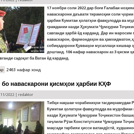
17 ноябр
и соли
2022
дар боғи Ғалабаи ноҳия
наваскарони даъвати тирамоҳии соли ҷории
ҳарбии Кумитаи ҳолатҳои фавқулодда ва м
граждании назди Ҳукумати Ҷумҳурии Тоҷики
савганди ҳарбӣ ёд карданд. Дар ин маросим
наваскарон, фармондеҳон ва ҳамхидматон,
собиқадорони Қувваҳои мусаллаҳи кишвар ҳ
доштанд. 106 нафар наваскарон аз 3 қисми 
авганди садоқат ба Ватан ёд карданд.
ар
о Наваскарони даъвати тирамоҳӣ дар Боғи Ғалабаи ноҳияи Рӯда
2463 нафар хонд
 бо наваскарони қисмҳои ҳарбии КҲФ
/11/2022 |
redaktor
Тибқи нақшаи чорабиниҳои тасдиқнамудаи 
Кумитаи ҳолатҳои фавқулодда ва мудофиаи
назди Ҳукумати Ҷумҳурии Тоҷикистон бахши
таҷлили Рӯзи Конститутсияи Ҷумҳурии Тоҷик
мақсади тарбияи ҳисси ватандӯстӣ, худшино