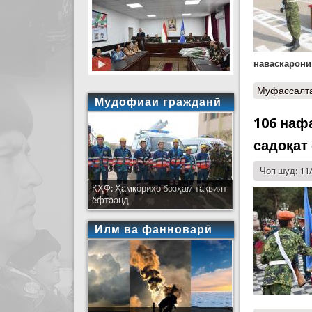
наваскарони
Муфассалт
Мудофиаи гражданӣ
106 наф
садоқат
Чоп шуд: 11
КҲФ: Ҳамкориҳо бозҳам тақвият
ёфтаанд
Илм ва фанноварӣ