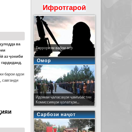
 ёд карданд
Ифротгароӣ
қулодда ва
Терроризм вабои аср
рии
бӣ аз ҷониби
Омор
 гардиданд.
 ки барои адои
, савганди
Идомаи ҷаласаҳои ҷамъбастии
ҳарбии КҲФ
Комиссияҳои ҳолатҳои...
ҳияи
Сарбози наҷот