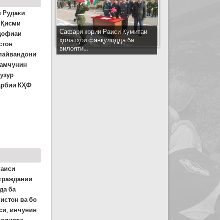
и Рӯдакӣ
 Қисми
Сафари кории Раиси Кумитаи
удофиаи
ҳолатҳои фавқулодда ба
стон
вилояти...
 пайвандони
ҳамчунин
узур
ҳарбии КҲФ
кӣ савганд ёд карданд (ВИДЕО)
Раиси
 граждании
да ба
истон ва бо
сӣ, инчунин