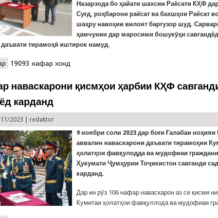
Назарзода бо ҳайати шахсии Раёсати КҲФ да
Суғд, роҳбарони раёсат ва бахшҳои Раёсат в
шаҳру навоҳии вилоят баргузор шуд. Сарвар
ҳамчунин дар маросими бошукӯҳи савгандё
 даъвати тирамоҳӣ иштирок намуд.
ар
о Сафари кории Раиси Кумитаи ҳолатҳои фавқулодда ба вилояти
19093 нафар хонд
ар наваскарони қисмҳои ҳарбии КҲФ савганд
 ёд карданд
/11/2023 |
redaktor
9 ноябр
и соли
2023
дар боғи Ғалабаи ноҳияи
аввалин наваскарони даъвати тирамоҳии Ку
ҳолатҳои фавқулодда ва мудофиаи граждани
Ҳукумати Ҷумҳурии Тоҷикистон савганди сад
карданд.
Дар ин рӯз 106 нафар наваскарон аз се қисми н
Кумитаи ҳолатҳои фавқуллода ва мудофиаи гра