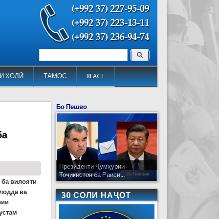
Поиск
Форма поиска
И ХОЛӢ
ТАМОС
REACT
Бо Пешво
ба
Президенти Ҷумҳурии
Тоҷикистон ба Раиси...
 ба вилояти
лодда ва
30 СОЛИ НАҶОТ
рии
устам