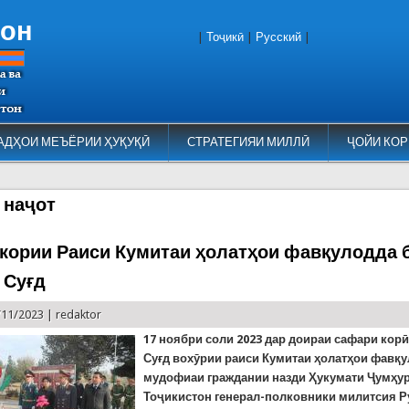
тон
|
Тоҷикӣ
|
Русский
|
АДҲОИ МЕЪЁРИИ ҲУҚУҚӢ
СТРАТЕГИЯИ МИЛЛӢ
ҶОЙИ КОР
 наҷот
кории Раиси Кумитаи ҳолатҳои фавқулодда 
 Суғд
/11/2023 |
redaktor
17 ноябри соли 2023 дар доираи сафари корӣ
Суғд вохӯрии раиси Кумитаи ҳолатҳои фавқу
мудофиаи граждании назди Ҳукумати Ҷумҳу
Тоҷикистон генерал-полковники милитсия Р