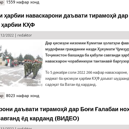
ар
о 106 нафар наваскарони қисмҳои ҳарбии КҲФ савганди садоқат
1559 нафар хонд
и ҳарбии наваскарони даъвати тирамоҳӣ дар
 ҳарбии КҲФ
/12/2022 |
redaktor
Дар қисмҳои низомии Кумитаи ҳолатҳои фав
мудофиаи граждании назди Ҳукумати Ҷумҳу
Тоҷикистон бахшида ба қабули савганди ҳар
наваскарон чорабиниҳои тантанавӣ баргузор
То 5 декабри соли 2022 266 нафар наваскароне,
хидмат ба қисмҳои ҳарбии КҲФ даъват шудаанд
садоқат ба Ватан ёд карданд.
ар
о Савганди ҳарбии наваскарони даъвати тирамоҳӣ дар қисмҳои 
8023 нафар хонд
рони даъвати тирамоҳӣ дар Боғи Ғалабаи но
савганд ёд карданд (ВИДЕО)
/11/2022 |
redaktor