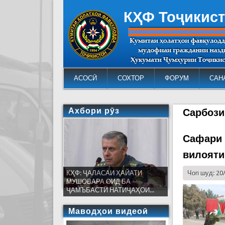
КҲФ Тоҷикис
АСОСӢ
СОХТОР
ФОРУМ
САН
Ахбори рӯз
Сарбози
Сафари 
вилояти
КҲФ: ҶАЛАСАИ ҲАЙАТИ
Чоп шуд: 20
МУШОВАРА ОИД БА
ҶАМЪБАСТИ НАТИҶАҲОИ...
Маводҳои видеоӣ