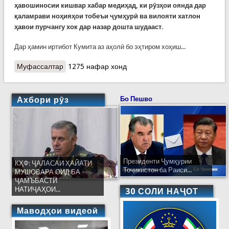
ҳавошиносии кишвар хабар медиҳад, ки рӯзҳои оянда дар
қаламрави ноҳияҳои тобеъи ҷумҳурӣ ва вилояти хатлон
ҳавои пурчангу хок дар назар дошта шудааст.
Дар ҳамин иртибот Кумита аз аҳолӣ бо эҳтиром хоҳиш...
Муфассалтар
о Ҳушдори КҲФ аз ҳавои пурчанги рӯзҳои оянда
1275 нафар хонд
Ахбори рӯз
Бо Пешво
Президенти Ҷумҳурии
КҲФ: ҶАЛАСАИ ҲАЙАТИ
Тоҷикистон ба Раиси...
МУШОВАРА ОИД БА
ҶАМЪБАСТИ
НАТИҶАҲОИ...
30 СОЛИ НАҶОТ
Маводҳои видеоӣ