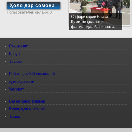
Ҳоло дар сомона
Пользователей онлайн: 0.
Сафари кории Раиси
Кумитаи ҳолатҳои
фавқулодда ба вилояти...
Роҳбарият
Қонун
Таърих
Робитаҳои байналмилалӣ
Ҳамоҳангсозӣ
Ҷасорат
Вазъи ҳавои кишвар
Варақаҳои матбуотӣ
Тамос