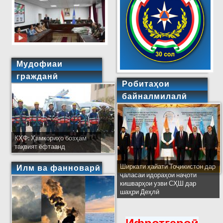
Мудофиаи
гражданӣ
Робитаҳои
байналмилалӣ
КҲФ: Ҳамкориҳо бозҳам
тақвият ёфтаанд
Ширкати ҳайати Тоҷикистон дар
Илм ва фанноварӣ
ҷаласаи идораҳои наҷоти
кишварҳои узви СҲШ дар
шаҳри Деҳлӣ