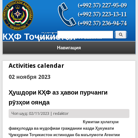
Поиск
КҲФ Тоҷикистон
Форма поиска
Навигация
Activities calendar
02 ноября 2023
Ҳушдори КҲФ аз ҳавои пурчанги
рӯзҳои оянда
Чоп шуд: 02/11/2023 |
redaktor
Кумитаи ҳолатҳои
фавқулодда ва мудофиаи граждании назди Ҳукумати
Ҷумҳурии Тоҷикистон истинодан ба маълумоти Агентии