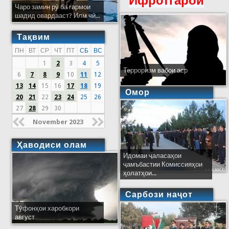
Ифротгароӣ
Чаро замин рӯ ба гармои
шадид овардааст? Илм чӣ...
Тақвим
ПН
ВТ
СР
ЧТ
ПТ
СБ
ВС
1
2
3
4
5
Терроризм вабои аср
6
7
8
9
10
11
12
13
14
15
16
17
18
19
Омор
20
21
22
23
24
25
26
27
28
29
30
November 2023
Ҳаводиси олам
Идомаи ҷаласаҳои
ҷамъбастии Комиссияҳои
ҳолатҳои...
Сарбози наҷот
Тӯфонҳои харобкори
август