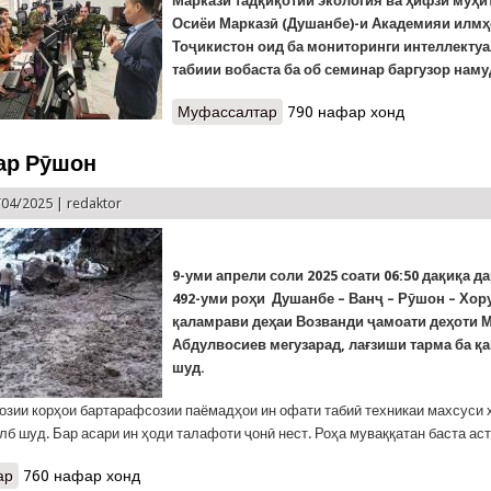
Маркази тадқиқотии экология ва ҳифзи муҳи
Осиёи Марказӣ (Душанбе)-и Академияи илм
Тоҷикистон оид ба мониторинги интеллекту
табиии вобаста ба об семинар баргузор наму
Муфассалтар
о Мусоидати илмӣ-технолог
790 нафар хонд
офатҳои табии вобаста ба о
ар Рӯшон
/04/2025 |
redaktor
9-уми апрели соли 2025 соати 06:50 дақиқа д
492-уми роҳи Душанбе – Ванҷ – Рӯшон – Хоруғ
қаламрави деҳаи Возванди ҷамоати деҳоти
Абдулвосиев мегузарад, лағзиши тарма ба қ
шуд.
озии корҳои бартарафсозии паёмадҳои ин офати табиӣ техникаи махсуси
лб шуд. Бар асари ин ҳоди талафоти ҷонӣ нест. Роҳа муваққатан баста аст
ар
о Тарма дар Рӯшон
760 нафар хонд