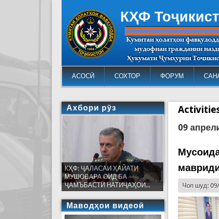
КҲФ Тоҷикис
АСОСӢ
СОХТОР
ФОРУМ
САН
Ахбори рӯз
Activiti
09 апрел
Мусоида
мавриди
КҲФ: ҶАЛАСАИ ҲАЙАТИ
МУШОВАРА ОИД БА
ҶАМЪБАСТИ НАТИҶАҲОИ...
Чоп шуд: 09
Маводҳои видеоӣ