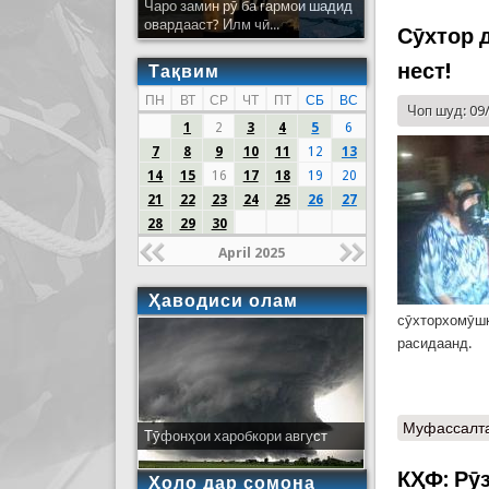
Чаро замин рӯ ба гармои шадид
овардааст? Илм чӣ...
Сӯхтор 
нест!
Тақвим
ПН
ВТ
СР
ЧТ
ПТ
СБ
ВС
Чоп шуд: 09
1
2
3
4
5
6
7
8
9
10
11
12
13
14
15
16
17
18
19
20
21
22
23
24
25
26
27
28
29
30
April 2025
Ҳаводиси олам
сӯхторхомӯшк
расидаанд.
Муфассалт
Тӯфонҳои харобкори август
КҲФ: Рӯ
Ҳоло дар сомона