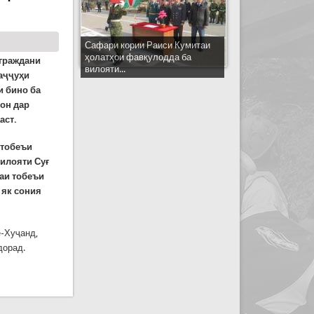
Сафари кории Раиси Кумитаи
ҳолатҳои фавқулодда ба
 граждани
вилояти...
аҷҷуҳи
и бино ба
он дар
аст.
 тобеъи
вилояти Суғ
наи тобеъи
 як сония
е-Хуҷанд,
дорад.
УНЕД!