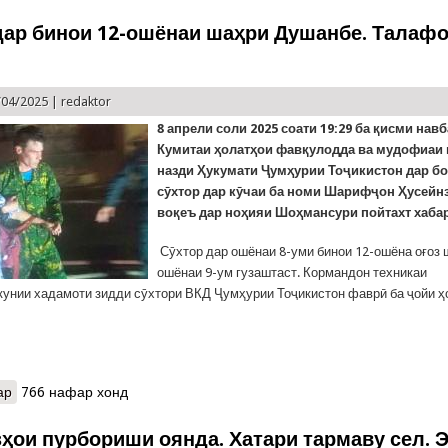
дар бинои 12-ошёнаи шаҳри Душанбе. Талафо
/04/2025 |
redaktor
8 апрел
и соли
2025
соати
19:29
ба қисми нав
Кумитаи ҳолатҳои фавқулодда ва мудофиаи
назди Ҳукумати Ҷумҳурии Тоҷикистон дар бо
сӯхтор дар кӯчаи ба номи Шарифҷон Ҳусейнз
воқеъ дар ноҳияи Шоҳмансури пойтахт хабар
Сӯхтор дар ошёнаи 8-уми бинои 12-ошёна оғоз 
ошёнаи 9-ум гузаштаст. Кормандон техникаи
унии хадамоти зидди сӯхтори ВКД Ҷумҳурии Тоҷикистон фаврӣ ба ҷойи ҳ
ар
о Сӯхтор дар бинои 12-ошёнаи шаҳри Душанбе. Талафоти ҷонӣ н
766 нафар хонд
зҳои пурбориши оянда. Хатари тармаву сел.