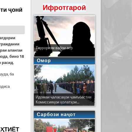
Ифротгароӣ
ти ҷонӣ
батдории
 граждании
Терроризм вабои аср
раи алангаи
ода, бино 18
Омор
 расид.
шуда, ба
одиса
Идомаи ҷаласаҳои ҷамъбастии
Комиссияҳои ҳолатҳои...
Сарбози наҷот
ест!
 ЭҲТИЁТ