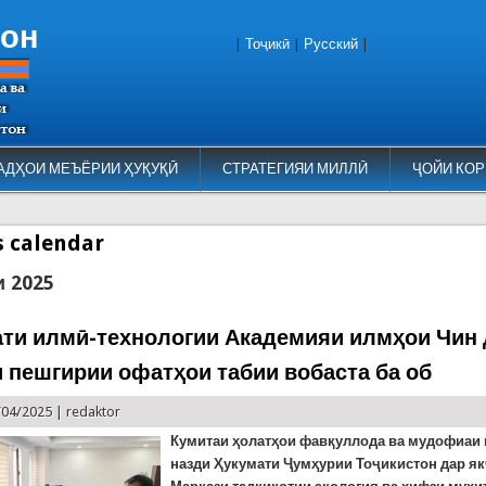
тон
|
Тоҷикӣ
|
Русский
|
АДҲОИ МЕЪЁРИИ ҲУҚУҚӢ
СТРАТЕГИЯИ МИЛЛӢ
ҶОЙИ КОР
es calendar
и 2025
ти илмӣ-технологии Академияи илмҳои Чин 
 пешгирии офатҳои табии вобаста ба об
/04/2025 |
redaktor
Кумитаи ҳолатҳои фавқуллода ва мудофиаи
назди Ҳукумати Ҷумҳурии Тоҷикистон дар як