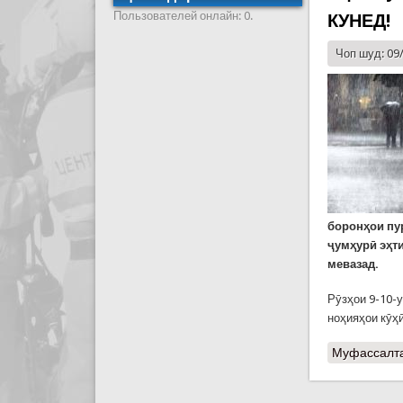
Пользователей онлайн: 0.
КУНЕД!
Чоп шуд: 09
боронҳои пу
ҷумҳурӣ эҳт
мевазад.
Рӯзҳои 9-10-
ноҳияҳои кӯҳ
Муфассалт