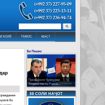
Поиск
Форма поиска
И ХОЛӢ
ТАМОС
REACT
Бо Пешво
дар
Президенти Ҷумҳурии
Тоҷикистон ба Раиси...
30 СОЛИ НАҶОТ
 граждании
ҷоягӣ бо