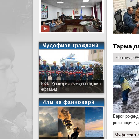
Мудофиаи гражданӣ
Тарма д
Чоп шуд: 09
КҲФ: Ҳамкориҳо бозҳам тақвият
ёфтаанд
Илм ва фанноварӣ
Барои роҳанд
роҳи ноҳия ҷа
Муфассалт