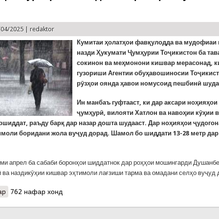
/04/2025 |
redaktor
К
умитаи ҳолатҳои фавқулодда ва мудофиаи
назди Ҳукумати Ҷумҳурии Тоҷикистон ба тав
сокинон ва меҳмонони кишвар мерасонад, к
гузориши Агентии обуҳавошиносии Тоҷикист
рӯзҳои оянда ҳавои номусоид пешбинӣ шуда
Ин манбаъ гуфтааст, ки дар аксари ноҳияҳои
ҷумҳурӣ, вилояти Хатлон ва навоҳии кӯҳии 
ршиддат, раъду барқ дар назар дошта шудааст. Дар ноҳияҳои ҷудого
имоли боридани жола вуҷуд дорад. Шамол бо шиддати 13-28 метр дар
уми апрел ба сабаби боронҳои шиддатнок дар роҳҳои мошингарди Душанб
ӣ ва наздикӯҳии кишвар эҳтимоли лағзиши тарма ва омадани селҳо вуҷуд 
ар
о КҲФ: Рӯзҳои пурбориши оянда. Хатари тармаву сел. ЭҲТИЁТ К
762 нафар хонд