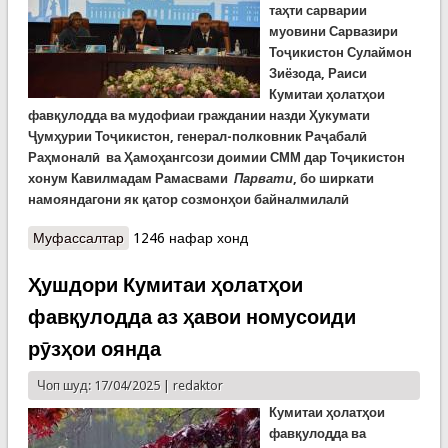
таҳти сарварии
муовини Сарвазири
Тоҷикистон Сулаймон
Зиёзода, Раиси
Кумитаи ҳолатҳои
фавқулодда ва мудофиаи граждании назди Ҳукумати
Ҷумҳурии Тоҷикистон, генерал-полковник Раҷабалӣ
Раҳмоналӣ ва Ҳамоҳангсози доимии СММ дар Тоҷикистон
хонум
Кавилмадам
Рамасвами
Парвати
, бо ширкати
намояндагони як қатор созмонҳои байналмилалӣ
Муфассалтар
о Баргузории ҷаласаи РЕАКТ дар Китобхонаи
1246 нафар хонд
миллӣ
Ҳушдори Кумитаи ҳолатҳои
фавқулодда аз ҳавои номусоиди
рӯзҳои оянда
Чоп шуд: 17/04/2025 |
redaktor
Кумитаи ҳолатҳои
фавқулодда ва