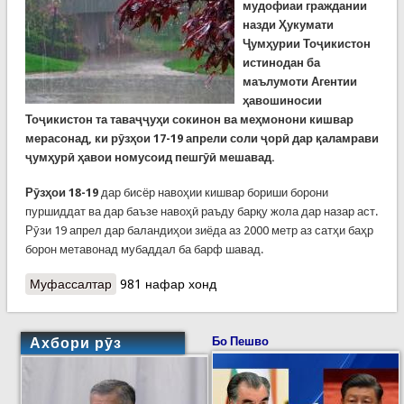
мудофиаи граждании
назди Ҳукумати
Ҷумҳурии Тоҷикистон
истинодан ба
маълумоти Агентии
ҳавошиносии
Тоҷикистон та таваҷҷуҳи сокинон ва меҳмонони кишвар
мерасонад, ки рӯзҳои 17-19 апрели соли ҷорӣ дар қаламрави
ҷумҳурӣ ҳавои номусоид пешгӯӣ мешавад.
Рӯзҳои 18-19
дар бисёр навоҳии кишвар бориши борони
пуршиддат ва дар баъзе навоҳӣ раъду барқу жола дар назар аст.
Рӯзи 19 апрел дар баландиҳои зиёда аз 2000 метр аз сатҳи баҳр
борон метавонад мубаддал ба барф шавад.
Муфассалтар
о Ҳушдори Кумитаи ҳолатҳои фавқулодда аз
981 нафар хонд
ҳавои номусоиди рӯзҳои оянда
Ахбори рӯз
Бо Пешво