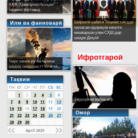
КҲФ: Ҳамкориҳо бозҳам
тақвият ёфтаанд
Ширкати ҳайати Тоҷикистон дар
Илм ва фанноварӣ
ҷаласаи идораҳои наҷоти
кишварҳои узви СҲШ дар
шаҳри Деҳлӣ
Ифротгароӣ
Чаро замин рӯ ба гармои
шадид овардааст? Илм чӣ...
Тақвим
ПН
ВТ
СР
ЧТ
ПТ
СБ
ВС
1
2
3
4
5
6
Терроризм вабои аср
7
8
9
10
11
12
13
14
15
16
17
18
19
20
Омор
21
22
23
24
25
26
27
28
29
30
April 2025