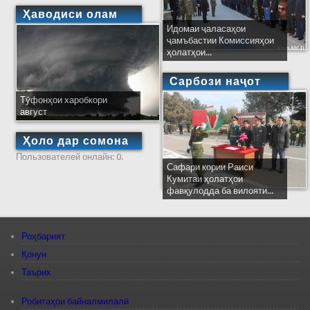
Ҳаводиси олам
Идомаи ҷаласаҳои
ҷамъбастии Комиссияҳои
ҳолатҳои...
Сарбози наҷот
Тӯфонҳои харобкори
август
Ҳоло дар сомона
Пользователей онлайн: 0.
Сафари кории Раиси
Кумитаи ҳолатҳои
фавқулодда ба вилояти...
Роҳбарият
Қонун
Таърих
Робитаҳои байналмилалӣ