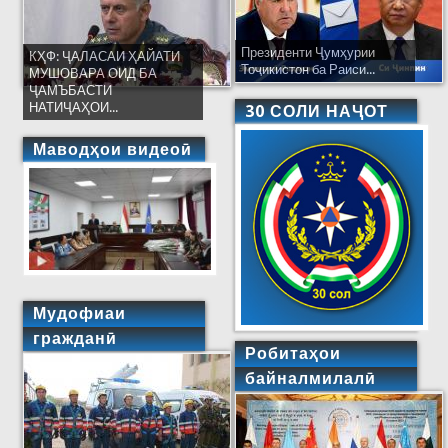
Президенти Ҷумҳурии
КҲФ: ҶАЛАСАИ ҲАЙАТИ
Тоҷикистон ба Раиси...
МУШОВАРА ОИД БА
ҶАМЪБАСТИ
НАТИҶАҲОИ...
30 СОЛИ НАҶОТ
Маводҳои видеоӣ
Мудофиаи
гражданӣ
Робитаҳои
байналмилалӣ