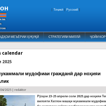
тон
|
Тоҷикӣ
|
Русский
|
АДҲОИ МЕЪЁРИИ ҲУҚУҚӢ
СТРАТЕГИЯИ МИЛЛӢ
ҶОЙИ КОР
es calendar
и 2025
укаммали мудофиаи гражданӣ дар ноҳияи
алик
/04/2025 |
redaktor
Рӯзҳои 23-25 апрели соли 2025 дар ноҳияи 
вилояти Хатлон машқи мукаммали мудофиа