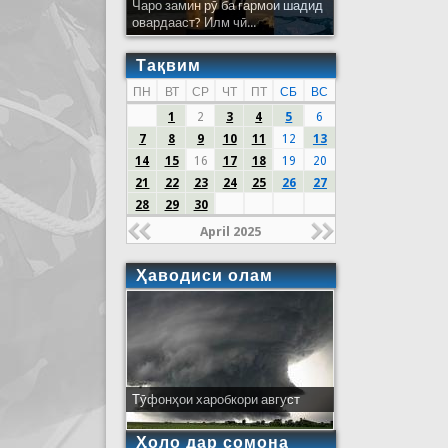
Чаро замин рӯ ба гармои шадид
овардааст? Илм чӣ...
Тақвим
ПН
ВТ
СР
ЧТ
ПТ
СБ
ВС
1
2
3
4
5
6
7
8
9
10
11
12
13
14
15
16
17
18
19
20
21
22
23
24
25
26
27
28
29
30
April 2025
Ҳаводиси олам
Тӯфонҳои харобкори август
Ҳоло дар сомона