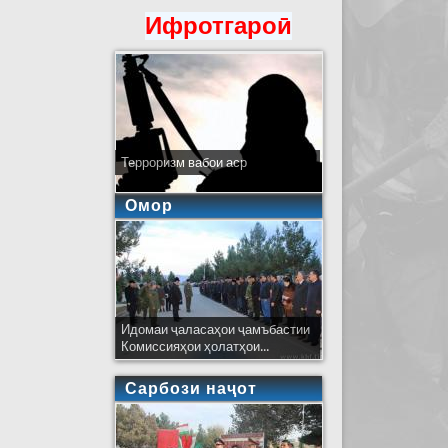
Ифротгароӣ
Терроризм вабои аср
Омор
Идомаи ҷаласаҳои ҷамъбастии
Комиссияҳои ҳолатҳои...
Сарбози наҷот