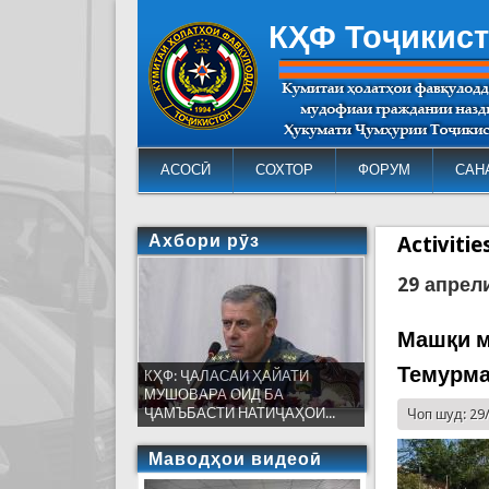
КҲФ Тоҷикис
АСОСӢ
СОХТОР
ФОРУМ
САН
Ахбори рӯз
Activiti
29 апрел
Машқи м
Темурм
КҲФ: ҶАЛАСАИ ҲАЙАТИ
МУШОВАРА ОИД БА
ҶАМЪБАСТИ НАТИҶАҲОИ...
Чоп шуд: 29
Маводҳои видеоӣ