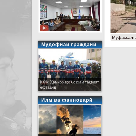
Муфассалт
Мудофиаи гражданӣ
КҲФ: Ҳамкориҳо бозҳам тақвият
ёфтаанд
Илм ва фанноварӣ