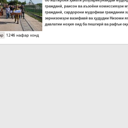
бо иштироки ҳайати роҳбарикунандаи мудо
гражданӣ, раисон ва аъзоёни комиссияҳои 
гражданӣ, сардорони мудофиаи граждании х
зернизомҳои вазифавӣ ва ҳудудии Низоми я
давлатии ноҳия оид ба пешгирӣ ва рафъи оқ
ар
о Машқи мукаммали мудофиаи гражданӣ дар ноҳияи Темурмали
1246 нафар хонд