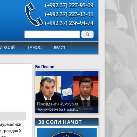
Поиск
Форма поиска
И ХОЛӢ
ТАМОС
REACT
Бо Пешво
Президенти Ҷумҳурии
Тоҷикистон ба Раиси...
30 СОЛИ НАҶОТ
Темурмалики
и гражданӣ