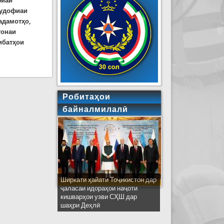
фиаи
мудофиаи
адамотҳо,
гонаи
ибатҳои
к
Робитаҳои
байналмилалӣ
Ширкати ҳайати Тоҷикистон дар
ҷаласаи идораҳои наҷоти
кишварҳои узви СҲШ дар
шаҳри Деҳлӣ