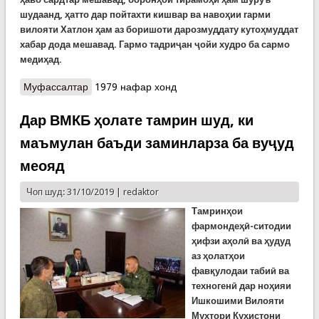
шудаанд, ҳатто дар пойтахти кишвар ва навоҳии гарми
вилояти Хатлон ҳам аз боришоти дарозмуддату кутоҳмуддат
хабар дода мешавад. Гармо тадриҷан ҷойи худро ба сармо
медиҳад.
Муфассалтар
о Обу ҳавои рӯзи ҷумъа, 1-уми ноябр
1979 нафар хонд
Дар ВМКБ ҳолате тамрин шуд, ки
маъмулан баъди заминларза ба вуҷуд
меояд
Чоп шуд: 31/10/2019 |
redaktor
Тамринҳои
фармондеҳӣ-ситодии
ҳифзи аҳолӣ ва ҳудуд
аз ҳолатҳои
фавқулодаи табиӣ ва
техногенӣ дар ноҳияи
Ишкошими Вилояти
Мухтори Куҳистони