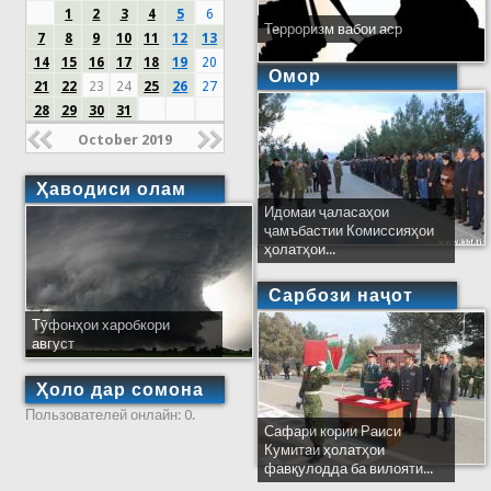
1
2
3
4
5
6
Терроризм вабои аср
7
8
9
10
11
12
13
14
15
16
17
18
19
20
Омор
21
22
23
24
25
26
27
28
29
30
31
October 2019
Ҳаводиси олам
Идомаи ҷаласаҳои
ҷамъбастии Комиссияҳои
ҳолатҳои...
Сарбози наҷот
Тӯфонҳои харобкори
август
Ҳоло дар сомона
Пользователей онлайн: 0.
Сафари кории Раиси
Кумитаи ҳолатҳои
фавқулодда ба вилояти...