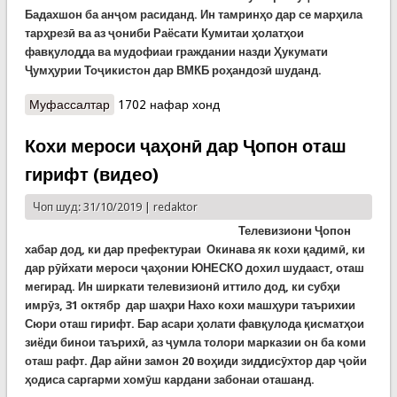
Бадахшон ба анҷом расиданд. Ин тамринҳо дар се марҳила
тарҳрезӣ ва аз ҷониби Раёсати Кумитаи ҳолатҳои
фавқулодда ва мудофиаи граждании назди Ҳукумати
Ҷумҳурии Тоҷикистон дар ВМКБ роҳандозӣ шуданд.
Муфассалтар
о Дар ВМКБ ҳолате тамрин шуд, ки маъмулан
1702 нафар хонд
баъди заминларза ба вуҷуд меояд
Кохи мероси ҷаҳонӣ дар Ҷопон оташ
гирифт (видео)
Чоп шуд: 31/10/2019 |
redaktor
Телевизиони
Ҷопон
хабар дод, ки дар префектураи Окинава як кохи қадимӣ, ки
дар рӯйхати мероси ҷаҳонии ЮНЕСКО дохил шудааст, оташ
мегирад. Ин ширкати телевизионӣ иттило дод, ки субҳи
имрӯз, 31 октябр дар шаҳри Нахо кохи машҳури таърихии
Сюри оташ гирифт. Бар асари ҳолати фавқулода қисматҳои
зиёди бинои таърихӣ, аз ҷумла толори марказии он ба коми
оташ рафт. Дар айни замон 20 воҳиди зиддисӯхтор дар ҷойи
ҳодиса саргарми хомӯш кардани забонаи оташанд.