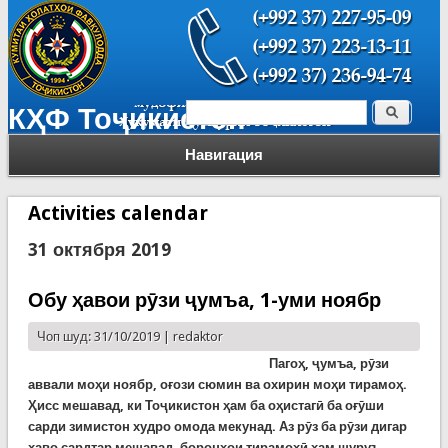
Поиск
КҲФ Тоҷикистон
Форма поиска
Навигация
Activities calendar
31 октября 2019
Обу ҳавои рӯзи ҷумъа, 1-уми ноябр
Чоп шуд: 31/10/2019 |
redaktor
Пагоҳ, ҷумъа, рӯзи
аввали моҳи ноябр, оғози сюмин ва охирин моҳи тирамоҳ.
Ҳисс мешавад, ки Тоҷикистон ҳам ба оҳистагӣ ба оғӯши
сарди зимистон худро омода мекунад. Аз рӯз ба рӯзи дигар
ҳаво сардтар мешавад, боронҳои тирамоҳӣ ҳам шуруъ