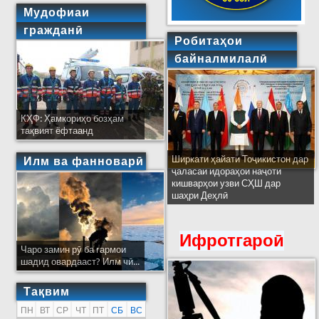
Мудофиаи
гражданӣ
Робитаҳои
байналмилалӣ
КҲФ: Ҳамкориҳо бозҳам
тақвият ёфтаанд
Ширкати ҳайати Тоҷикистон дар
Илм ва фанноварӣ
ҷаласаи идораҳои наҷоти
кишварҳои узви СҲШ дар
шаҳри Деҳлӣ
Ифротгароӣ
Чаро замин рӯ ба гармои
шадид овардааст? Илм чӣ...
Тақвим
ПН
ВТ
СР
ЧТ
ПТ
СБ
ВС