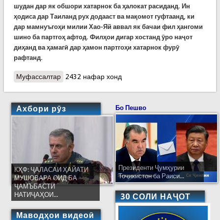
шудан дар як обшори хатарнок ба ҳалокат расиданд. Ин
ҳодиса дар Таиланд рух додааст ва мақомот гуфтаанд, ки
дар мамнуъгоҳи милии
Хао-Яй аввал як бачаи фил ҳангоми
шино ба партгоҳ афтод. Филҳои дигар хостанд ӯро наҷот
диҳанд ва ҳамагӣ дар ҳамон партгоҳи хатарнок фурӯ
рафтанд.
Муфассалтар
о Ҳалокати шаш фили осиёӣ дар Таиланд, ки
2432 нафар хонд
мехостанд як филбачаро наҷот диҳанд (Видео.
Навшуда)
Ахбори рӯз
Бо Пешво
Президенти Ҷумҳурии
КҲФ: ҶАЛАСАИ ҲАЙАТИ
Тоҷикистон ба Раиси...
МУШОВАРА ОИД БА
ҶАМЪБАСТИ
НАТИҶАҲОИ...
30 СОЛИ НАҶОТ
Маводҳои видеоӣ