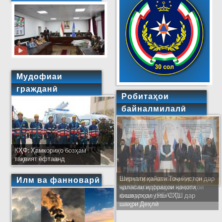
Мудофиаи
гражданӣ
Робитаҳои
байналмилалӣ
КҲФ: Ҳамкориҳо бозҳам
тақвият ёфтаанд
Ширкати ҳайати Тоҷикистон дар
Илм ва фанноварӣ
ҷаласаи идораҳои наҷоти
кишварҳои узви СҲШ дар
шаҳри Деҳлӣ