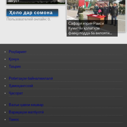
август
Ҳоло дар сомона
Пользователей онлайн: 0.
Сафари кории Раиси
Кумитаи ҳолатҳои
фавқулодда ба вилояти...
Роҳбарият
Қонун
Таърих
Робитаҳои байналмилалӣ
Ҳамоҳангсозӣ
Ҷасорат
Вазъи ҳавои кишвар
Варақаҳои матбуотӣ
Тамос