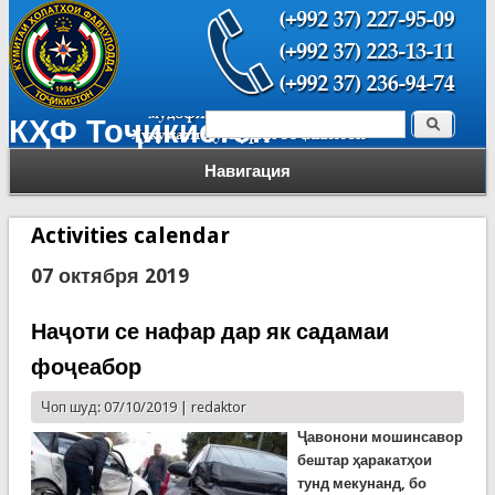
Поиск
КҲФ Тоҷикистон
Форма поиска
Навигация
Activities calendar
07 октября 2019
Наҷоти се нафар дар як садамаи
фоҷеабор
Чоп шуд: 07/10/2019 |
redaktor
Ҷавонони мошинсавор
бештар ҳаракатҳои
тунд мекунанд, бо