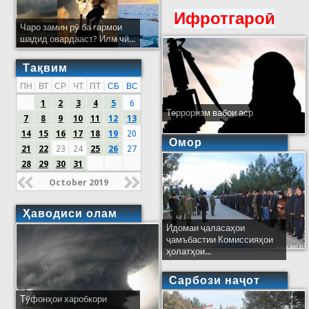
Ифротгароӣ
Чаро замин рӯ ба гармои
шадид овардааст? Илм чӣ...
Тақвим
ПН
ВТ
СР
ЧТ
ПТ
СБ
ВС
1
2
3
4
5
6
Терроризм вабои аср
7
8
9
10
11
12
13
14
15
16
17
18
19
20
Омор
21
22
23
24
25
26
27
28
29
30
31
October 2019
Ҳаводиси олам
Идомаи ҷаласаҳои
ҷамъбастии Комиссияҳои
ҳолатҳои...
Сарбози наҷот
Тӯфонҳои харобкори