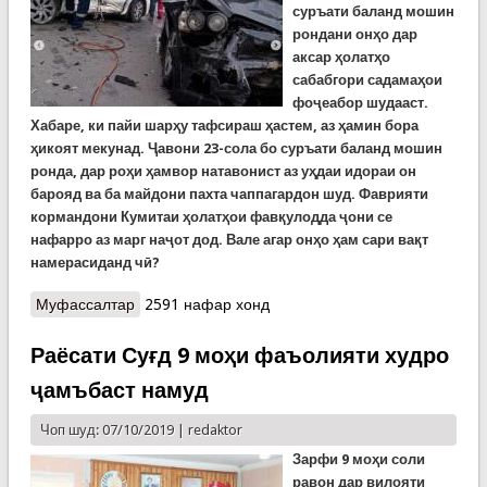
суръати баланд мошин
рондани онҳо дар
аксар ҳолатҳо
сабабгори садамаҳои
фоҷеабор шудааст.
Хабаре, ки пайи шарҳу тафсираш ҳастем, аз ҳамин бора
ҳикоят мекунад. Ҷавони 23-сола бо суръати баланд мошин
ронд
а,
дар роҳи ҳамвор натавонист аз уҳдаи идораи он
барояд ва ба майдони пахта чаппагардон шуд. Фаврияти
кормандони Кумитаи ҳолатҳои фавқулодда ҷони се
нафарро аз марг наҷот дод. Вале агар онҳо ҳам сари вақт
намерасиданд чӣ?
Муфассалтар
о Наҷоти се нафар дар як садамаи фоҷеабор
2591 нафар хонд
Раёсати Суғд 9 моҳи фаъолияти худро
ҷамъбаст намуд
Чоп шуд: 07/10/2019 |
redaktor
Зарфи 9 моҳи соли
равон дар вилояти