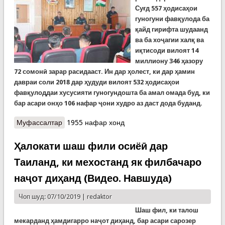
Суғд 557 ҳодисаҳои
гуногуни фавқулода ба
қайд гирифта шудаанд
ва ба хоҷагии халқ ва
иқтисоди вилоят 14
миллиону 346 ҳазору
72 сомонӣ зарар расидааст. Ин дар ҳолест, ки д
ар
ҳ
амин
давраи соли 2018 дар ҳудуди вилоят 532 ҳ
од
исаҳ
ои
фавқулодда
и хусусияти гуногундошта
ба амал омада буд, ки
бар асари он
ҳ
о 106 нафар ҷони худро аз даст дода буданд.
Муфассалтар
о Раёсати Суғд 9 моҳи фаъолияти худро
1955 нафар хонд
ҷамъбаст намуд
Ҳалокати шаш фили осиёӣ дар
Таиланд, ки мехостанд як филбачаро
наҷот диҳанд (Видео. Навшуда)
Чоп шуд: 07/10/2019 |
redaktor
Шаш фил, ки талош
мекарданд ҳамдигарро наҷот диҳанд, бар асари сарозер