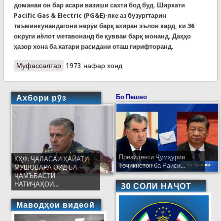
доманаи он бар асари вазиши сахти бод буд. Ширкати
Pacific Gas & Electric (PG&E)-яке аз бузургтарин
таъминкунандагони нерӯи барқ ахиран эълон кард, ки 36
округи иёлот метавонанд бе қувваи барқ монанд. Даҳҳо
ҳазор хона ба хатари расидани оташ гирифторанд.
Муфассалтар
о Эълони вазъи фавқулода дар Калифорния
1973 нафар хонд
Ахбори рӯз
Бо Пешво
Президенти Ҷумҳурии
КҲФ: ҶАЛАСАИ ҲАЙАТИ
Тоҷикистон ба Раиси...
МУШОВАРА ОИД БА
ҶАМЪБАСТИ
НАТИҶАҲОИ...
30 СОЛИ НАҶОТ
Маводҳои видеоӣ