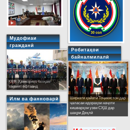
Мудофиаи
гражданӣ
Робитаҳои
байналмилалӣ
КҲФ: Ҳамкориҳо бозҳам
тақвият ёфтаанд
Ширкати ҳайати Тоҷикистон дар
Илм ва фанноварӣ
ҷаласаи идораҳои наҷоти
кишварҳои узви СҲШ дар
шаҳри Деҳлӣ