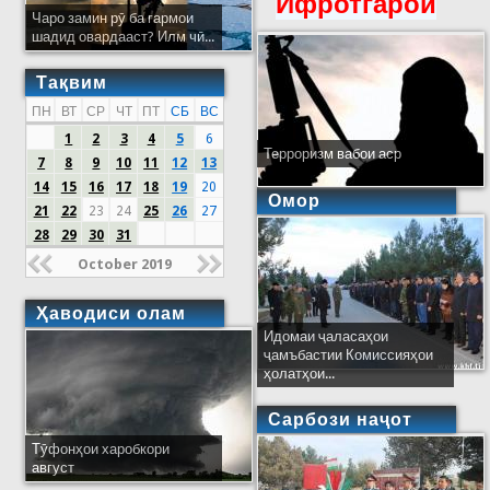
Ифротгароӣ
Чаро замин рӯ ба гармои
шадид овардааст? Илм чӣ...
Тақвим
ПН
ВТ
СР
ЧТ
ПТ
СБ
ВС
1
2
3
4
5
6
Терроризм вабои аср
7
8
9
10
11
12
13
14
15
16
17
18
19
20
Омор
21
22
23
24
25
26
27
28
29
30
31
October 2019
Ҳаводиси олам
Идомаи ҷаласаҳои
ҷамъбастии Комиссияҳои
ҳолатҳои...
Сарбози наҷот
Тӯфонҳои харобкори
август