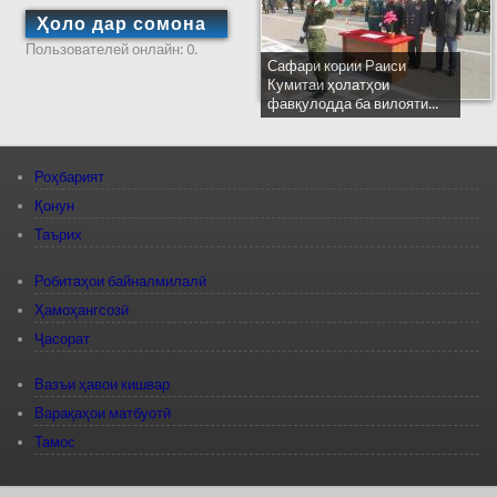
Ҳоло дар сомона
Пользователей онлайн: 0.
Сафари кории Раиси
Кумитаи ҳолатҳои
фавқулодда ба вилояти...
Роҳбарият
Қонун
Таърих
Робитаҳои байналмилалӣ
Ҳамоҳангсозӣ
Ҷасорат
Вазъи ҳавои кишвар
Варақаҳои матбуотӣ
Тамос