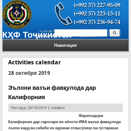
Поиск
КҲФ Тоҷикистон
Форма поиска
Навигация
Activities calendar
28 октября 2019
Эълони вазъи фавқулода дар
Калифорния
Чоп шуд: 28/10/2019 |
redaktor
Фармондори
Калифорния дар саросари ин иёлоти ИМА вазъи фавқулода
эълон кард ва сабаби он идомаи оташсӯзиҳо ва густариши