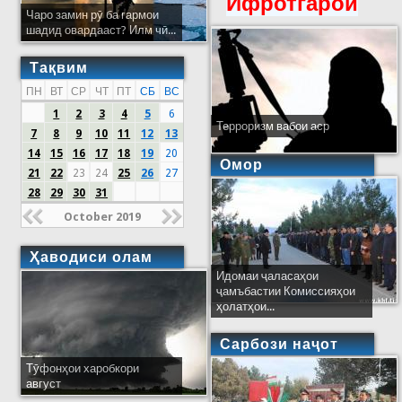
Ифротгароӣ
Чаро замин рӯ ба гармои
шадид овардааст? Илм чӣ...
Тақвим
ПН
ВТ
СР
ЧТ
ПТ
СБ
ВС
1
2
3
4
5
6
Терроризм вабои аср
7
8
9
10
11
12
13
14
15
16
17
18
19
20
Омор
21
22
23
24
25
26
27
28
29
30
31
October 2019
Ҳаводиси олам
Идомаи ҷаласаҳои
ҷамъбастии Комиссияҳои
ҳолатҳои...
Сарбози наҷот
Тӯфонҳои харобкори
август