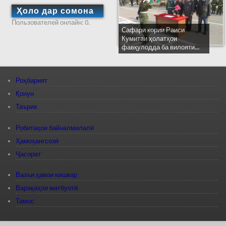
Ҳоло дар сомона
Пользователей онлайн: 0.
Сафари кории Раиси
Кумитаи ҳолатҳои
фавқулодда ба вилояти...
Роҳбарият
Қонун
Таърих
Робитаҳои байналмилалӣ
Ҳамоҳангсозӣ
Ҷасорат
Вазъи ҳавои кишвар
Варақаҳои матбуотӣ
Тамос