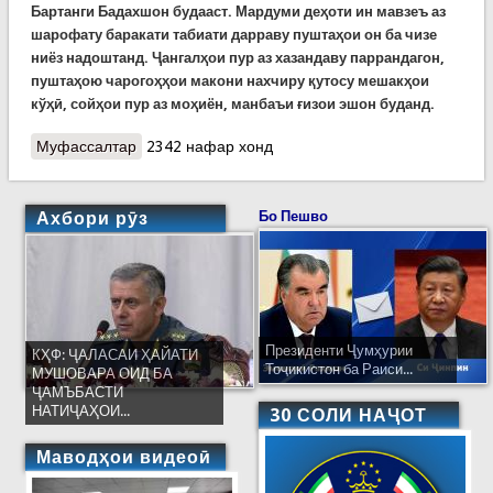
Бартанги Бадахшон будааст.
Мардуми де
ҳ
оти ин мавзеъ аз
шарофату баракати табиати дарраву пушта
ҳ
ои он ба чизе
ниёз надоштанд.
Ҷ
ангал
ҳ
ои пур аз хазандаву паррандагон,
пушта
ҳ
ою чарого
ҳҳ
ои макони нахчиру
қ
утосу мешак
ҳ
ои
к
ў
ҳ
ӣ
, сой
ҳ
ои пур аз мо
ҳ
иён, манбаъи
ғ
изои эшон буданд.
Муфассалтар
о ДОНИСТАНИҲО: Зилзилаи Сарез аз ривоят то
2342 нафар хонд
воқеият
Ахбори рӯз
Бо Пешво
Президенти Ҷумҳурии
КҲФ: ҶАЛАСАИ ҲАЙАТИ
Тоҷикистон ба Раиси...
МУШОВАРА ОИД БА
ҶАМЪБАСТИ
НАТИҶАҲОИ...
30 СОЛИ НАҶОТ
Маводҳои видеоӣ