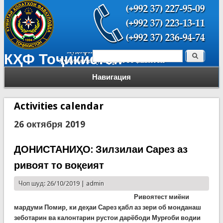
Поиск
КҲФ Тоҷикистон
Форма поиска
Навигация
Activities calendar
26 октября 2019
ДОНИСТАНИҲО: Зилзилаи Сарез аз
ривоят то воқеият
Чоп шуд: 26/10/2019 |
admin
Ривоятест миёни
мардуми Помир, ки де
ҳ
аи Сарез
қ
абл аз зери об монданаш
зеботарин ва ка
лонтарин рустои дарёбоди Мур
ғ
оби водии