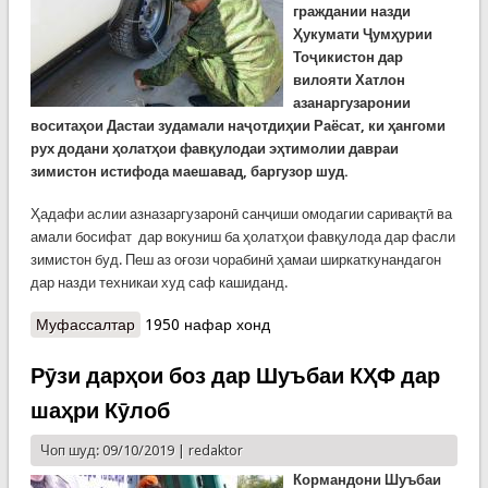
граждании назди
Ҳукумати Ҷумҳурии
Тоҷикистон дар
вилояти Хатлон
азанаргузаронии
воситаҳои Дастаи зудамали наҷотдиҳии Раёсат, ки ҳангоми
рух додани ҳолатҳои фавқулодаи эҳтимолии давраи
зимистон истифода маешавад, баргузор шуд.
Ҳадафи аслии азназаргузаронӣ санҷиши омодагии саривақтӣ ва
амали босифат дар вокуниш ба ҳолатҳои фавқулода дар фасли
зимистон буд. Пеш аз оғози чорабинӣ ҳамаи ширкаткунандагон
дар назди техникаи худ саф кашиданд.
Муфассалтар
о Азназаргузарони техникаи наҷот дар Раёсати
1950 нафар хонд
Хатлон
Рӯзи дарҳои боз дар Шуъбаи КҲФ дар
шаҳри Кӯлоб
Чоп шуд: 09/10/2019 |
redaktor
Кормандони Шуъбаи