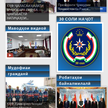
Президенти Ҷумҳурии
КҲФ: ҶАЛАСАИ ҲАЙАТИ
Тоҷикистон ба Раиси...
МУШОВАРА ОИД БА
ҶАМЪБАСТИ
НАТИҶАҲОИ...
30 СОЛИ НАҶОТ
Маводҳои видеоӣ
Мудофиаи
гражданӣ
Робитаҳои
байналмилалӣ
КҲФ: Ҳамкориҳо бозҳам
тақвият ёфтаанд