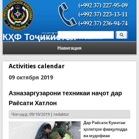
Поиск
КҲФ Тоҷикистон
Форма поиска
Навигация
Activities calendar
09 октября 2019
Азназаргузарони техникаи наҷот дар
Раёсати Хатлон
Чоп шуд: 09/10/2019 |
redaktor
Дар Раёсати
Кумитаи
ҳолатҳои фавқулодда
ва мудофиаи