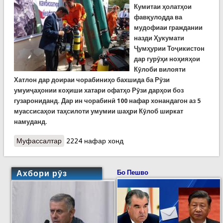
Кумитаи ҳолатҳои
фавқулодда ва
мудофиаи граждании
назди Ҳукумати
Ҷумҳурии Тоҷикистон
дар гурӯҳи ноҳияҳои
Кӯлоби вилояти
Хатлон дар доираи чорабиниҳо бахшида ба Рӯзи
умуиҷаҳонии коҳиши хатари офатҳо Рӯзи дарҳои боз
гузарониданд. Дар ин чорабинӣ 100 нафар хонандагон аз 5
муассисаҳои таҳсилоти умумии шаҳри Кӯлоб ширкат
намуданд.
Муфассалтар
о Рӯзи дарҳои боз дар Шуъбаи КҲФ дар шаҳри
2224 нафар хонд
Кӯлоб
Ахбори рӯз
Бо Пешво