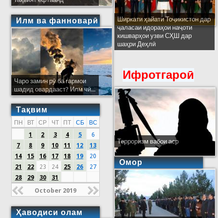
Ширкати ҳайати Тоҷикистон дар
Илм ва фанноварӣ
ҷаласаи идораҳои наҷоти
кишварҳои узви СҲШ дар
шаҳри Деҳлӣ
Ифротгароӣ
Чаро замин рӯ ба гармои
шадид овардааст? Илм чӣ...
Тақвим
ПН
ВТ
СР
ЧТ
ПТ
СБ
ВС
1
2
3
4
5
6
Терроризм вабои аср
7
8
9
10
11
12
13
14
15
16
17
18
19
20
Омор
21
22
23
24
25
26
27
28
29
30
31
October 2019
Ҳаводиси олам