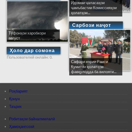
Идомаи ҷаласаҳои
ҷамъбастии Комиссияҳои
ҳолатҳои...
Сарбози наҷот
Тӯфонҳои харобкори
август
Ҳоло дар сомона
Пользователей онлайн: 0.
Сафари кории Раиси
Кумитаи ҳолатҳои
фавқулодда ба вилояти...
Роҳбарият
Қонун
Таърих
Робитаҳои байналмилалӣ
Ҳамоҳангсозӣ