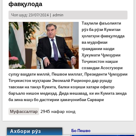
фавқулода
Чоп шуд: 23/07/2024 |
admin
Таҳлили фаъолияти
рӯз ба рӯзи Кумитаи
ҳолатҳои фавқулодда
ва мудофиаи
граждании назди
Ҳукумати Ҷумҳурии
Тоҷикистон нақши
созандаи Асосгузори
сулҳу ваҳдати миллӣ, Пешвои миллат, Президенти Ҷумҳурии
Тоҷикистон муҳтарам Эмомалӣ Раҳмонро дар рушду
тавсеаи на танҳо Кумита, балки коҳиши хатари офатҳо
баръало нишон медиҳад. Дида мешавад, ки ин Кумита зинда
ба зина маҳз бо дастгирии ҳамаҷонибаи Сарвари
Муфассалтар
о 30 соли КҲФ. Нақши Пешвои миллат дар
2945 нафар хонд
пешбурд ва рушди соҳаи ҳолатҳои фавқулода
Ахбори рӯз
Бо Пешво