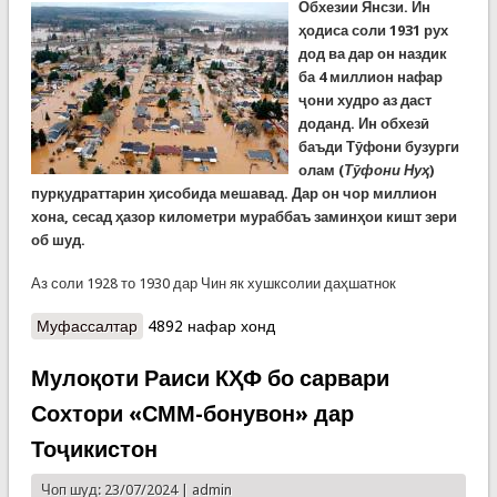
Обхезии Янсзи.
Ин
ҳодиса соли 1931 рух
дод ва дар он наздик
ба 4 миллион нафар
ҷони худро аз даст
доданд. Ин обхезӣ
баъди Тӯфони бузурги
олам (
Тӯфони Нуҳ
)
пурқудраттарин ҳисобида мешавад. Дар он чор миллион
хона, сесад ҳазор километр
и мураббаъ заминҳои кишт зери
об шуд.
Аз соли 1928 то 1930 дар Чин як хушксолии даҳшатнок
Муфассалтар
о Рӯзе дар таърихи башар. Обхезии Янсзи
4892 нафар хонд
Мулоқоти Раиси КҲФ бо сарвари
Сохтори «СММ-бонувон» дар
Тоҷикистон
Чоп шуд: 23/07/2024 |
admin