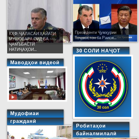
Президенти Ҷумҳурии
КҲФ: ҶАЛАСАИ ҲАЙАТИ
Тоҷикистон ба Раиси...
МУШОВАРА ОИД БА
ҶАМЪБАСТИ
НАТИҶАҲОИ...
30 СОЛИ НАҶОТ
Маводҳои видеоӣ
Мудофиаи
гражданӣ
Робитаҳои
байналмилалӣ