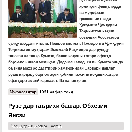
рӯз ба рӯзи Кумитаи
ҳолатҳои фавқулодда
ва мудофиаи
граждании назди
Ҳукумати Ҷумҳурии
Тоҷикистон нақши
созандаи Асосгузори
сулҳу ваҳдати миллӣ, Пешвои миллат, Президенти Ҷумҳурии
Тоҷикистон муҳтарам Эмомалӣ Раҳмонро дар рушду
тавсеаи на танҳо Кумита, балки коҳиши хатари офатҳо
баръало нишон медиҳад. Дида мешавад, ки ин Кумита зинда
ба зина маҳз бо дастгирии ҳамаҷонибаи Сарвари давлат
рушд кардаву барномаҳои қобили таҳсини коҳиши хатари
офатҳоро амалӣ кардааст. Ва на танҳо ин.
Муфассалтар
о 30 соли КҲФ. Нақши Пешвои миллат дар
1961 нафар хонд
пешбурд ва рушди соҳаи ҳолатҳои фавқулода
(Идома)
Рӯзе дар таърихи башар. Обхезии
Янсзи
Чоп шуд: 23/07/2024 |
admin