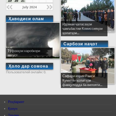
29
30
31
July 2024
Ҳаводиси олам
Идомаи ҷаласаҳои
ҷамъбастии Комиссияҳои
ҳолатҳои...
Сарбози наҷот
Тӯфонҳои харобкори
август
Ҳоло дар сомона
Пользователей онлайн: 0.
Сафари кории Раиси
Кумитаи ҳолатҳои
фавқулодда ба вилояти...
Роҳбарият
Қонун
Таърих