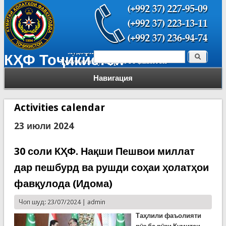
Поиск
КҲФ Тоҷикистон
Форма поиска
Навигация
Activities calendar
23 июли 2024
30 соли КҲФ. Нақши Пешвои миллат
дар пешбурд ва рушди соҳаи ҳолатҳои
фавқулода (Идома)
Чоп шуд: 23/07/2024 |
admin
Таҳлили фаъолияти