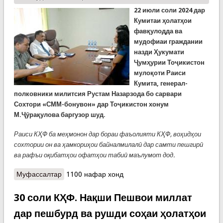
22 июли соли 2024 дар
Кумитаи ҳолатҳои
фавқулодда ва
мудофиаи граждании
назди Ҳукумати
Ҷумҳурии Тоҷикистон
мулоқоти Раиси
Кумита, генерал-
полковники милитсия Рустам Назарзода бо сарвари
Сохтори «СММ-бонувон» дар Тоҷикистон хонум
М.Ҷӯрақулова баргузор шуд.
Раиси КҲФ ба меҳмонон дар бораи фаъолияти КҲФ, воҳидҳои
сохтории он ва ҳамкориҳои байналмилалӣ дар самти пешгирӣ
ва рафъи оқибатҳои офатҳои табиӣ маълумот дод.
Муфассалтар
о Мулоқоти Раиси КҲФ бо сарвари Сохтори
1100 нафар хонд
«СММ-бонувон» дар Тоҷикистон
30 соли КҲФ. Нақши Пешвои миллат
дар пешбурд ва рушди соҳаи ҳолатҳои