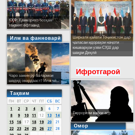
КҲФ: Ҳамкориҳо бозҳам
тақвият ёфтаанд
Ширкати ҳайати Тоҷикистон дар
Илм ва фанноварӣ
ҷаласаи идораҳои наҷоти
кишварҳои узви СҲШ дар
шаҳри Деҳлӣ
Ифротгароӣ
Чаро замин рӯ ба гармои
шадид овардааст? Илм чӣ...
Тақвим
ПН
ВТ
СР
ЧТ
ПТ
СБ
ВС
1
2
3
4
5
6
7
Терроризм вабои аср
8
9
10
11
12
13
14
15
16
17
18
19
20
21
Омор
22
23
24
25
26
27
28