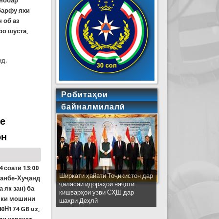
инобар
барфу яхи
 об аз
ро шуста,
нд.
Робитаҳои
байналмилалӣ
Се
он
4 соати 13:00
Ширкати ҳайати Тоҷикистон дар
шанбе-Хуҷанд
ҷаласаи идораҳои наҷоти
 як зан) ба
кишварҳои узви СҲШ дар
, ки мошини
шаҳри Деҳлӣ
40Н174 GB uz,