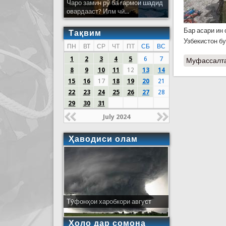
Чаро замин рӯ ба гармои шадид
овардааст? Илм чӣ...
Бар асари ин
Тақвим
Узбекистон бу
ПН
ВТ
СР
ЧТ
ПТ
СБ
ВС
1
2
3
4
5
6
7
Муфассалт
8
9
10
11
12
13
14
15
16
17
18
19
20
21
22
23
24
25
26
27
28
29
30
31
July 2024
Ҳаводиси олам
Тӯфонҳои харобкори август
Ҳоло дар сомона