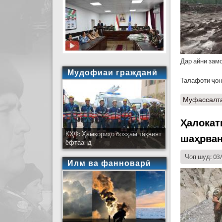
Дар айни зам
Мудофиаи гражданӣ
Талафоти ҷон
Муфассалт
Ҳалокат
КҲФ: Ҳамкориҳо бозҳам тақвият
шаҳрван
ёфтаанд
Чоп шуд: 03
Илм ва фанноварӣ