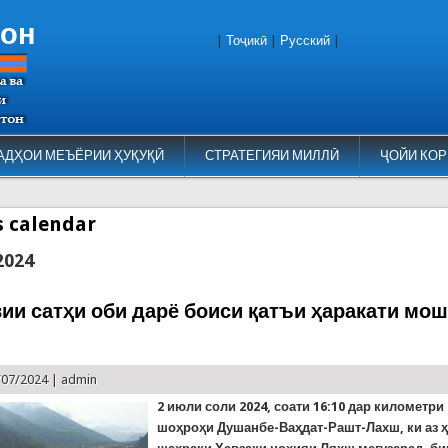
тон
|
Тоҷикӣ
|
Русский
|
АДҲОИ МЕЪЁРИИ ҲУҚУҚӢ
СТРАТЕГИЯИ МИЛЛӢ
ҶОЙИ КОР
es calendar
2024
ии сатҳи оби дарё боиси қатъи ҳаракати мо
/07/2024 |
admin
2 июли соли 2024, соати 16:10 дар километри
шоҳроҳи Душанбе-Ваҳдат-Рашт-Лахш, ки аз 