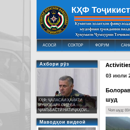
КҲФ Тоҷикис
АСОСӢ
СОХТОР
ФОРУМ
САН
Ахбори рӯз
Activiti
03 июли 
Болорав
шуд
КҲФ: ҶАЛАСАИ ҲАЙАТИ
МУШОВАРА ОИД БА
ҶАМЪБАСТИ НАТИҶАҲОИ...
Чоп шуд: 03
Маводҳои видеоӣ