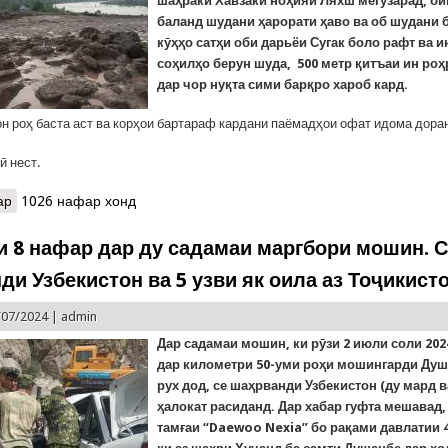
шаҳраки Хавзаки ноҳияи Ляхш мегузарад, б
баланд шудани ҳарорати ҳаво ва об шудани 
кӯҳҳо сатҳи оби дарьёи Сугак боло рафт ва ин
соҳилҳо берун шуда, 500 метр қитъаи ин роҳ
дар чор нуқта сими барқро хароб кард.
он роҳ баста аст ва корҳои бартараф кардани паёмадҳои офат идома дора
ӣ нест.
ар
о Болоравии сатҳи оби дарё боиси қатъи ҳаракати мошинҳо шуд
1026 нафар хонд
и 8 нафар дар ду садамаи маргбори мошин. 
ди Узбекистон ва 5 узви як оила аз Тоҷикист
/07/2024 |
admin
Дар садамаи мошин, ки рӯзи
2 июли соли 202
дар километри 50-уми роҳи мошингарди Ду
рух дод, се шаҳрванди Узбекистон (ду мард ва
ҳалокат расиданд. Дар хабар гуфта мешавад
тамғаи “
Daewoo Nexia
” бо рақами давлатии 