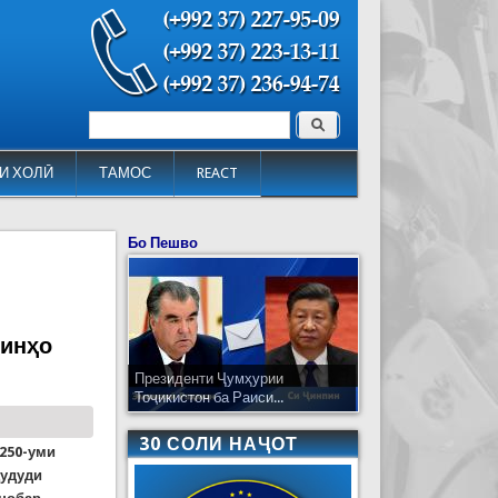
Поиск
Форма поиска
И ХОЛӢ
ТАМОС
REACT
Бо Пешво
шинҳо
Президенти Ҷумҳурии
Тоҷикистон ба Раиси...
30 СОЛИ НАҶОТ
 250-уми
ҳудуди