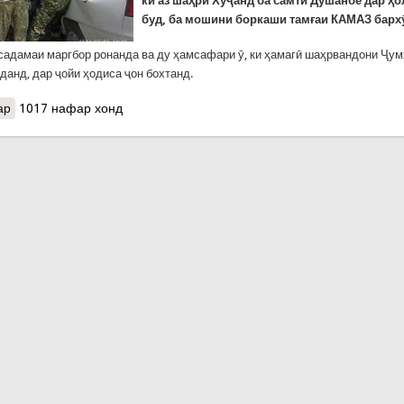
ки аз шаҳри Хуҷанд ба самти Душанбе дар ҳо
буд, ба мошини боркаши тамғаи КАМАЗ барх
 садамаи маргбор ронанда ва ду ҳамсафари ӯ, ки ҳамагӣ шаҳрвандони Ҷу
данд, дар ҷойи ҳодиса ҷон бохтанд.
ар
о Ҳалокати 8 нафар дар ду садамаи маргбори мошин. Се шаҳрван
1017 нафар хонд