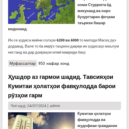
номи Стуррегга ёд
мекунанд ва онро
бузургтарин фоҷеаи
таърихи башар
медонанд.
Ин се ҳодиса миёни солҳои
6200 ва 6000
то милоди Масеҳ рух
додаанд. Вале то ба имрӯз таърихи дақиқи ин ҳодисаҳо маълум
нестанд ва дар доираҳои илмӣ мавриди баҳс
Муфассалтар
о Стурегга, яъне чӣ?
953 нафар хонд
Ҳушдор аз гармои шадид. Тавсияҳои
Кумитаи ҳолатҳои фавқулодда барои
рӯзҳои гарм
Чоп шуд: 24/07/2024 |
admin
К
умитаи ҳолатҳои
фавқулодда ва
мудофиаи граждании