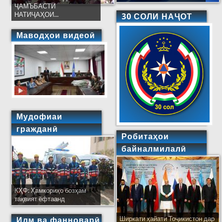
ҶАМЪБАСТИ
НАТИҶАҲОИ...
30 СОЛИ НАҶОТ
Маводҳои видеоӣ
Мудофиаи
гражданӣ
Робитаҳои
байналмилалӣ
КҲФ: Ҳамкориҳо бозҳам
тақвият ёфтаанд
Ширкати ҳайати Тоҷикистон дар
Илм ва фанноварӣ