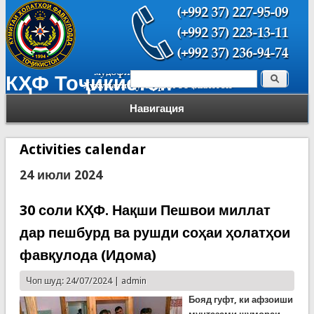
Поиск
КҲФ Тоҷикистон
Форма поиска
Навигация
Activities calendar
24 июли 2024
30 соли КҲФ. Нақши Пешвои миллат
дар пешбурд ва рушди соҳаи ҳолатҳои
фавқулода (Идома)
Чоп шуд: 24/07/2024 |
admin
Бояд гуфт, ки афзоиши