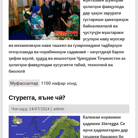
мунтазами шумораи
ҳолатҳои фавқулода
дар ҷаҳон зарурати
густариши ҳамкориҳои
байналмилалӣ ва
ҷустуҷӯи муштараки
усулҳои наву муосир
ва механизмҳои нави ташкил ва гузаронидани тадбирҳои
огоҳсозанда ва чорабиниҳои садамавӣ – наҷотдиҳӣ барои
ҳифзи аҳолӣ, ҳудуд ва иншоотҳои Ҷумҳурии Тоҷикистон аз
ҳолатҳои фавқулодаи хусусияти табиӣ, техногенӣ ва
биологӣ
Муфассалтар
о 30 соли КҲФ. Нақши Пешвои миллат дар
1100 нафар хонд
пешбурд ва рушди соҳаи ҳолатҳои фавқулода
(Идома)
Стурегга, яъне чӣ?
Чоп шуд: 24/07/2024 |
admin
Калимаи норвежии
қадимии
Storegga.
Се
ярчи қадимитарин дар
таърихи башарро бо