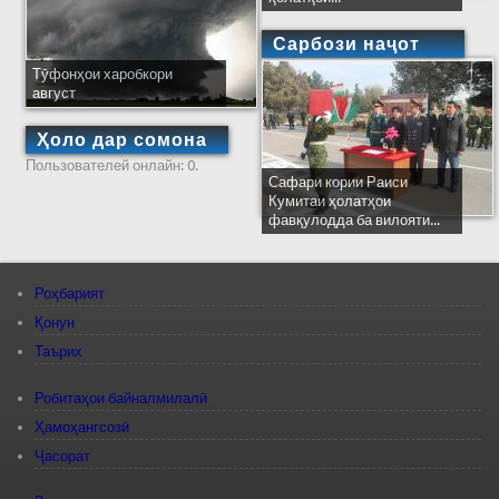
Сарбози наҷот
Тӯфонҳои харобкори
август
Ҳоло дар сомона
Пользователей онлайн: 0.
Сафари кории Раиси
Кумитаи ҳолатҳои
фавқулодда ба вилояти...
Роҳбарият
Қонун
Таърих
Робитаҳои байналмилалӣ
Ҳамоҳангсозӣ
Ҷасорат