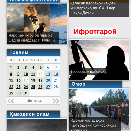
ҷаласаи идораҳои наҷоти
кишварҳои узви СҲШ дар
шаҳри Деҳлӣ
Ифротгароӣ
Чаро замин рӯ ба гармои
шадид овардааст? Илм чӣ...
Тақвим
ПН
ВТ
СР
ЧТ
ПТ
СБ
ВС
1
2
3
4
5
6
7
Терроризм вабои аср
8
9
10
11
12
13
14
15
16
17
18
19
20
21
Омор
22
23
24
25
26
27
28
29
30
31
July 2024
Ҳаводиси олам
Идомаи ҷаласаҳои
ҷамъбастии Комиссияҳои
ҳолатҳои...