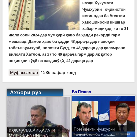
назди Ҳукумати
Ҷумҳурии Тоҷикистон
истинодан ба Агентии
ҳавошиносии кишвар
хабар медиҳад, ки
то 31
июли соли 2024
дар ҷумҳурӣ ҳаво ба ҳадди рекордӣ гарм
мешавад. Дамои ҳаво
ба ҳадди 43 дараҷа дар навоҳии
тобеъи ҷумҳурӣ, вилояти Суғд, то 46 дараҷа дар қаламрави
вилояти Хатлон, аз 37 то 40 дараҷа гарм дар як қатор
ноҳияҳои кӯҳӣ ва наздикӯҳӣ, 42 дараҷа дар
Муфассалтар
о Ҳушдор аз гармои шадид. Тавсияҳои Кумитаи
1586 нафар хонд
ҳолатҳои фавқулодда барои рӯзҳои гарм
Ахбори рӯз
Бо Пешво
Президенти Ҷумҳурии
КҲФ: ҶАЛАСАИ ҲАЙАТИ
Тоҷикистон ба Раиси...
МУШОВАРА ОИД БА