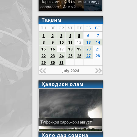
Чаро замин рӯ ба гармои шадид
овардааст? Илм чӣ...
Тақвим
ПН
ВТ
СР
ЧТ
ПТ
СБ
ВС
1
2
3
4
5
6
7
8
9
10
11
12
13
14
15
16
17
18
19
20
21
22
23
24
25
26
27
28
29
30
31
July 2024
Ҳаводиси олам
Тӯфонҳои харобкори август
Ҳоло дар сомона