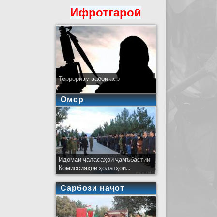
Ифротгароӣ
Терроризм вабои аср
Омор
Идомаи ҷаласаҳои ҷамъбастии
Комиссияҳои ҳолатҳои...
Сарбози наҷот