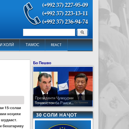
Поиск
Форма поиска
И ХОЛӢ
ТАМОС
REACT
Бо Пешво
Президенти Ҷумҳурии
Тоҷикистон ба Раиси...
аи 15-солаи
ами ноҳияи
30 СОЛИ НАҶОТ
 шудааст.
и бехатариву