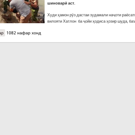
шиноварӣ аст.
Худи ҳамон рӯз дастаи зудамали наҷоти раёса
вилояти Хатлон ба ҷойи ҳодиса ҳозир шуда, ба
ар
о Ду хабар аз Хатлон
1082 нафар хонд