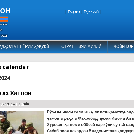
тон
|
Тоҷикӣ
|
Русский
|
АДҲОИ МЕЪЁРИИ ҲУҚУҚӢ
СТРАТЕГИЯИ МИЛЛӢ
ҶОЙИ КОР
es calendar
2024
р аз Хатлон
/07/2024 |
admin
Рўзи 04-июли соли 2024, як истиқоматкунанд
ҷамоати деҳоти Фахробод, деҳаи Имоми Аъз
Хуросон ҳангоми оббозӣ дар кӯли сунъӣ ғарқ
Сабаб риоя накардан ё надонистани қоидаҳо