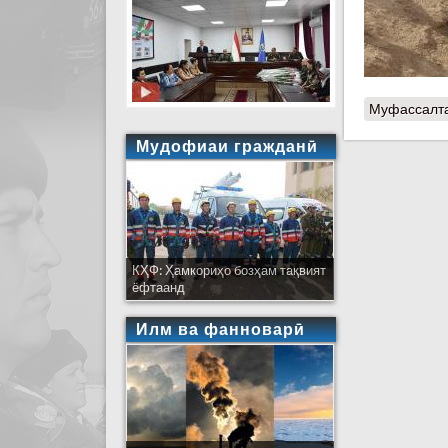
Муфассалт
Мудофиаи гражданӣ
КҲФ: Ҳамкориҳо бозҳам тақвият
ёфтаанд
Илм ва фанноварӣ