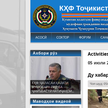
КҲФ Тоҷикис
АСОСӢ
СОХТОР
ФОРУМ
САН
Ахбори рӯз
Activiti
05 июли 
Ду хаба
КҲФ: ҶАЛАСАИ ҲАЙАТИ
Чоп шуд: 05
МУШОВАРА ОИД БА
ҶАМЪБАСТИ НАТИҶАҲОИ...
Маводҳои видеоӣ