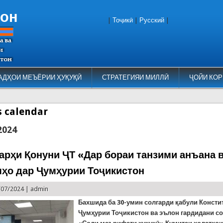
тон
|
Тоҷикӣ
|
Русский
|
АДҲОИ МЕЪЁРИИ ҲУҚУҚӢ
СТРАТЕГИЯИ МИЛЛӢ
ҶОЙИ КОР
es calendar
2024
арҳи Қонуни ҶТ «Дар бораи танзими анъана 
ҳо дар Ҷумҳурии Тоҷикистон
/07/2024 |
admin
Бахшида ба 30-умин солгарди қабули Консти
Ҷумҳурии Тоҷикистон ва эълон гардидани со