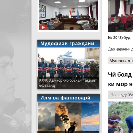
№ 2048) буд.
Мудофиаи гражданӣ
Дар ҷараёни 
Муфассалт
Чӣ бояд 
КҲФ: Ҳамкориҳо бозҳам тақвият
ки мор 
ёфтаанд
Чоп шуд: 08
Илм ва фанноварӣ