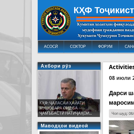
КҲФ Тоҷикис
АСОСӢ
СОХТОР
ФОРУМ
САН
Ахбори рӯз
Activiti
08 июли 
Дарси ш
маросим
КҲФ: ҶАЛАСАИ ҲАЙАТИ
МУШОВАРА ОИД БА
ҶАМЪБАСТИ НАТИҶАҲОИ...
Чоп шуд: 08
Маводҳои видеоӣ