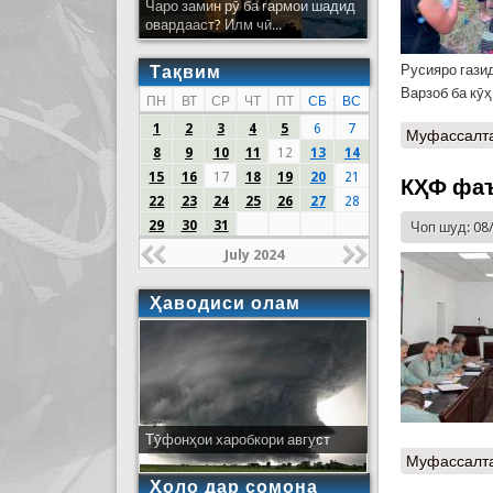
Чаро замин рӯ ба гармои шадид
овардааст? Илм чӣ...
Тақвим
Русияро гази
Варзоб ба кӯ
ПН
ВТ
СР
ЧТ
ПТ
СБ
ВС
1
2
3
4
5
6
7
Муфассалт
8
9
10
11
12
13
14
15
16
17
18
19
20
21
КҲФ фаъ
22
23
24
25
26
27
28
29
30
31
Чоп шуд: 08
July 2024
Ҳаводиси олам
Тӯфонҳои харобкори август
Муфассалт
Ҳоло дар сомона