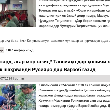
«Соли маърифати ҳуқуқӣ» Кумитаи ҳолатҳо
ва мудофиаи граждании назди Ҳукумати Ҷу
Тоҷикистон дар мавзӯи «Соли маърифати ҳу
машғулиятҳои омӯзишӣ доир намуд. Мавзуъ
Ҷумҳурии Тоҷикистон «Дар бораи танзими ҷ
маросим дар Ҷумҳурии Тоҷикистон» (20 июни
дар оид ба татбики Конуни мазкур тавзехоти мухтасар ва пурмазмун дода 
ар
о Дарси шарҳи Қонуни ҶТ «Дар бораи танзими анъана ва ҷашну 
2382 нафар хонд
кард, агар мор газид? Тавсияҳо дар ҳошияи 
як шаҳрванди Русияро дар Варзоб газид
/07/2024 |
admin
6 июли соли 2024 соати 16:28 як сокини ноҳ
Сомонии шаҳри Душанбе ба Қисми навбатдо
ҳолатҳои фавқулодда ва мудофиаи гражадни
Ҳукумати Ҷумҳурии Тоҷикистон занг зад ва д
газидани мор дар кӯҳҳои Варзоб хабар дод. 