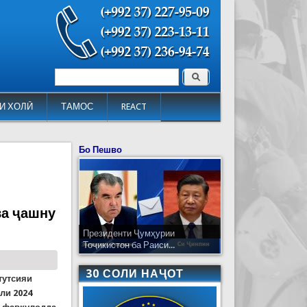
Поиск
Форма поиска
И ХОЛӢ
ТАМОС
REACT
Бо Пешво
ва ҷашну
Президенти Ҷумҳурии
Тоҷикистон ба Раиси...
30 СОЛИ НАҶОТ
тутсияи
ли 2024