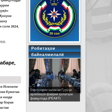
и фавқулодда
мҳурии
қуқӣ»
 Қонуни
ашну
 соли 2024,
шуд.
Робитаҳои
маросимҳо дар Ҷумҳурии Тоҷикистон
байналмилалӣ
хабаре,
ияи Исмоили
Баргузории ҷаласаи Гурӯҳи
Ширкати ҳайати Тоҷикистон дар
рии Кумитаи
арзёбиҳои фаврии ҳолатҳои
ҷаласаи идораҳои наҷоти
и назди
фавқулода (РЕАКТ)
кишварҳои узви СҲШ дар
ар бораи
шаҳри Деҳлӣ
Дастаи