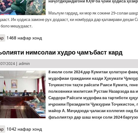
наҷотдиҳандагони КҲФ ба ҷойи ҳодиса ҳозир
Маълум гардид, ки мор як сокини 29-солаи шаҳ
дааст. Ин ҳодиса замоне рух додааст, ки номбурда дар қаламрави деҳаи 
ҳ боло мешудааст.
ар
о Чӣ бояд кард, агар мор газид? Тавсияҳо дар ҳошияи хабаре, к
1468 нафар хонд
олияти нимсолаи худро ҷамъбаст кард
/07/2024 |
admin
8 июли соли
2024
дар Кумитаи ҳолатҳои фав
мудофиаи граждании назди Ҳукумати Ҷумҳу
Тоҷикистон таҳти раёсати Раиси Кумита, ген
полковники милитсия Рустам Назарзода ва 
Сардори Раёсати мудофиа ва тартиботи ҳуқу
иҷроияи Президенти Ҷумҳурии Тоҷикистон, 
майор А. Маҷидзода ҷаласаи коллегия оид б
фаъолиятҳо дар шаш моҳи соли 2024 баргузо
ар
о КҲФ фаъолияти нимсолаи худро ҷамъбаст кард
1042 нафар хонд