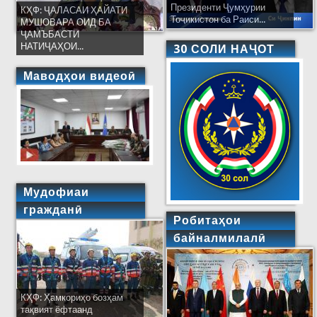
Президенти Ҷумҳурии
КҲФ: ҶАЛАСАИ ҲАЙАТИ
Тоҷикистон ба Раиси...
МУШОВАРА ОИД БА
ҶАМЪБАСТИ
НАТИҶАҲОИ...
30 СОЛИ НАҶОТ
Маводҳои видеоӣ
Мудофиаи
гражданӣ
Робитаҳои
байналмилалӣ
КҲФ: Ҳамкориҳо бозҳам
тақвият ёфтаанд