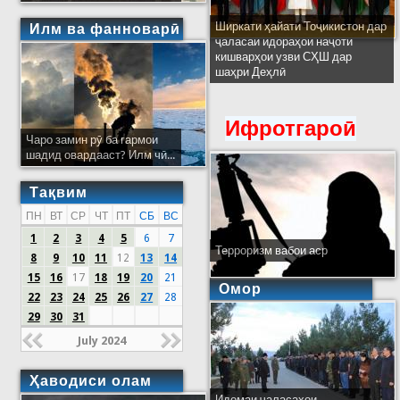
Ширкати ҳайати Тоҷикистон дар
Илм ва фанноварӣ
ҷаласаи идораҳои наҷоти
кишварҳои узви СҲШ дар
шаҳри Деҳлӣ
Ифротгароӣ
Чаро замин рӯ ба гармои
шадид овардааст? Илм чӣ...
Тақвим
ПН
ВТ
СР
ЧТ
ПТ
СБ
ВС
1
2
3
4
5
6
7
Терроризм вабои аср
8
9
10
11
12
13
14
15
16
17
18
19
20
21
Омор
22
23
24
25
26
27
28
29
30
31
July 2024
Ҳаводиси олам
Идомаи ҷаласаҳои