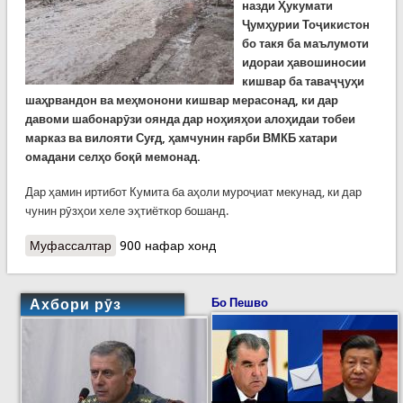
назди Ҳукумати
Ҷумҳурии Тоҷикистон
бо такя ба маълумоти
идораи ҳавошиносии
кишвар ба таваҷҷуҳи
шаҳрвандон ва меҳмонони кишвар мерасонад, ки дар
давоми шабонарӯзи оянда дар ноҳияҳои алоҳидаи тобеи
марказ ва вилояти Суғд, ҳамчунин ғарби ВМКБ хатари
омадани селҳо боқӣ мемонад.
Дар ҳамин иртибот Кумита ба аҳоли муроҷиат мекунад, ки дар
чунин рӯзҳои хеле эҳтиёткор бошанд.
Муфассалтар
о Ҳушдор аз эҳтимоли омадани сел дар баъзе
900 нафар хонд
минтақаҳои кишвар
Ахбори рӯз
Бо Пешво