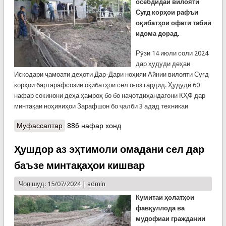
осебдидаи вилояти
Суғд корҳои рафъи
оқибатҳои офати табиӣ
идома дорад.
Рӯзи 14 июли соли 2024
дар ҳудуди деҳаи
Искодари ҷамоати деҳоти Дар-Дари ноҳияи Айнии вилояти Суғд
корҳои бартарафсозии оқибатҳои сел оғоз гардид. Ҳудуди 60
нафар сокинони деҳа ҳамроҳ бо бо наҷотдиҳандагони КҲФ дар
минтақаи ноҳияиҳои Зарафшон бо ҷалби 3 адад техникаи
Муфассалтар
о Идома корҳои рафъи паёмадҳои офати табиӣ
886 нафар хонд
дар навоҳии аз сел зарардида Суғд
Ҳушдор аз эҳтимоли омадани сел дар
баъзе минтақаҳои кишвар
Чоп шуд: 15/07/2024 |
admin
Кумитаи ҳолатҳои
фавқуллода ва
мудофиаи граждании