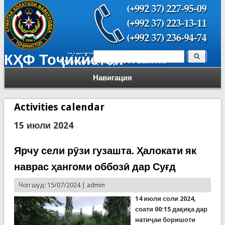
Поиск
КҲФ Тоҷикистон
Форма поиска
Навигация
Activities calendar
15 июли 2024
Ярчу сели рӯзи гузашта. Ҳалокати як
наврас ҳангоми оббозӣ дар Суғд
Чоп шуд: 15/07/2024 |
admin
14 июли соли 2024,
соати 00:15 дақиқа дар
натиҷаи боришоти