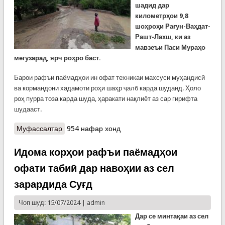
шадид дар
километрҳои 9,8
шоҳроҳи Рағун-Ваҳдат-
Рашт-Лахш, ки аз
мавзеъи Паси Мураҳо
мегузарад, ярч роҳро баст.
Барои рафъи паёмадҳои ин офат техникаи махсуси муҳандисӣ
ва кормандони хадамоти роҳи шаҳр ҷалб карда шуданд. Ҳоло
роҳ пурра тоза карда шуда, ҳаракати нақлиёт аз сар гирифта
шудааст.
Муфассалтар
о Ярчу сели рӯзи гузашта. Ҳалокати як наврас
954 нафар хонд
ҳангоми оббозӣ дар Суғд
Идома корҳои рафъи паёмадҳои
офати табиӣ дар навоҳии аз сел
зарардида Суғд
Чоп шуд: 15/07/2024 |
admin
Дар се минтақаи аз сел