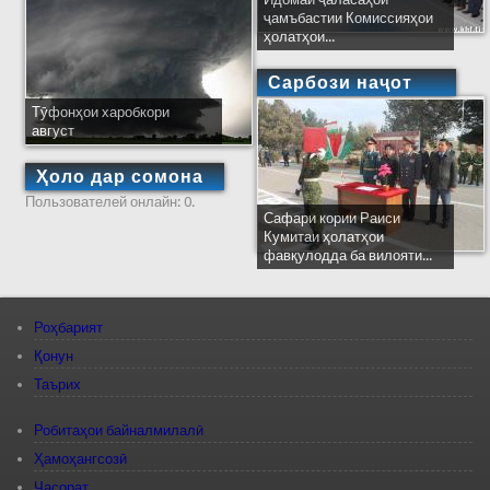
ҷамъбастии Комиссияҳои
ҳолатҳои...
Сарбози наҷот
Тӯфонҳои харобкори
август
Ҳоло дар сомона
Пользователей онлайн: 0.
Сафари кории Раиси
Кумитаи ҳолатҳои
фавқулодда ба вилояти...
Роҳбарият
Қонун
Таърих
Робитаҳои байналмилалӣ
Ҳамоҳангсозӣ
Ҷасорат