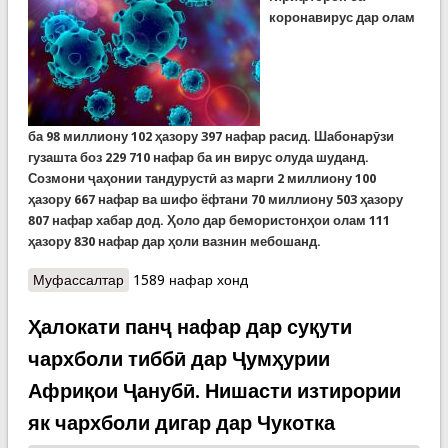
коронавирус дар олам
ба
98
миллиону
102
ҳазору
397
нафар расид. Шабонарӯзи
гузашта боз 229 710 нафар ба ин вирус олуда шуданд.
Созмони ҷаҳонии тандурустӣ аз марги 2 миллиону 100
ҳазору 667 нафар ва шифо ёфтани 70 миллиону 503 ҳазору
807 нафар хабар дод. Ҳоло дар бемористонҳои олам 111
ҳазору 830 нафар дар ҳоли вазнин мебошанд.
Муфассалтар
о Covid-19: Шумори мубталоён дар олам аз 98
1589 нафар хонд
миллион гузашт, фавтидагон беш 2 миллиону
100 нафар
Ҳалокати панҷ нафар дар суқути
чархболи тиббӣ дар Ҷумҳурии
Африқои Ҷанубӣ. Нишасти изтирории
як чархболи дигар дар Чукотка