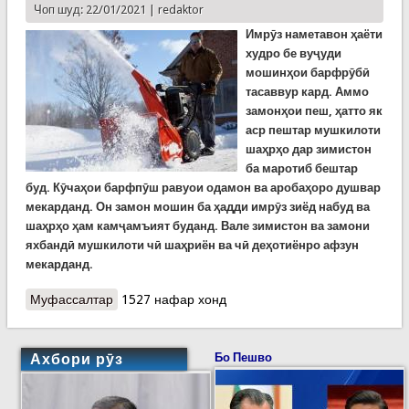
Чоп шуд: 22/01/2021 |
redaktor
Имрӯз наметавон ҳаёти
худро бе вуҷуди
мошинҳои барфрӯбӣ
тасаввур кард. Аммо
замонҳои пеш, ҳатто як
аср пештар мушкилоти
шаҳрҳо дар зимистон
ба маротиб бештар
буд. Кӯчаҳои барфпӯш равуои одамон ва аробаҳоро душвар
мекарданд. Он замон мошин ба ҳадди имрӯз зиёд набуд ва
шаҳрҳо ҳам камҷамъият буданд. Вале зимистон ва замони
яхбандӣ мушкилоти чӣ шаҳриён ва чӣ деҳотиёнро афзун
мекарданд.
Муфассалтар
о Илм ва фанноварӣ. Ёде аз таърихи мошинҳои
1527 нафар хонд
барфрӯбӣ дар рӯзҳои сарди зимистон
Ахбори рӯз
Бо Пешво