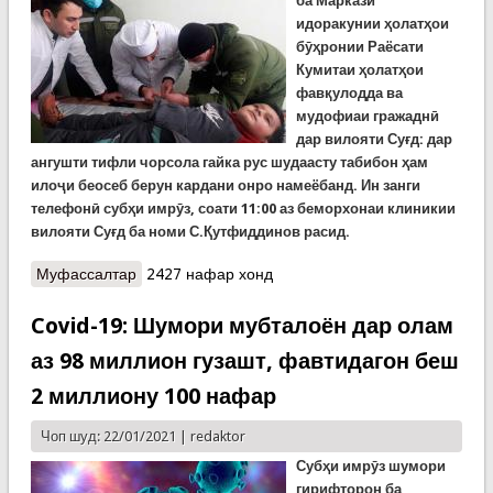
ба
Маркази
идоракунии ҳолатҳои
бӯҳронии Раёсати
Кумитаи ҳолатҳои
фавқулодда ва
мудофиаи гражаднӣ
дар вилояти Суғд: дар
ангушти тифли чорсола гайка рус шудаасту табибон ҳам
илоҷи беосеб берун кардани онро намеёбанд. Ин занги
телефонӣ субҳи имрӯз, соати 11:00 аз беморхонаи клиникии
вилояти Суғд ба номи С.Қутфиддинов
расид.
Муфассалтар
о ЭҲТИЁТ: Аз беназоратӣ гайка дар ангушти
2427 нафар хонд
тифли чорсола руст шуд. Кӯдаконро беназорат
нагузоред!
Covid-19: Шумори мубталоён дар олам
аз 98 миллион гузашт, фавтидагон беш
2 миллиону 100 нафар
Чоп шуд: 22/01/2021 |
redaktor
Субҳи имрӯз шумори
гирифторон ба