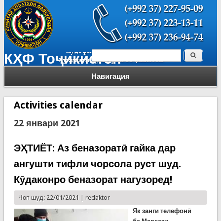
Поиск
КҲФ Тоҷикистон
Форма поиска
Навигация
Activities calendar
22 январи 2021
ЭҲТИЁТ: Аз беназоратӣ гайка дар
ангушти тифли чорсола руст шуд.
Кӯдаконро беназорат нагузоред!
Чоп шуд: 22/01/2021 |
redaktor
Як занги телефонӣ