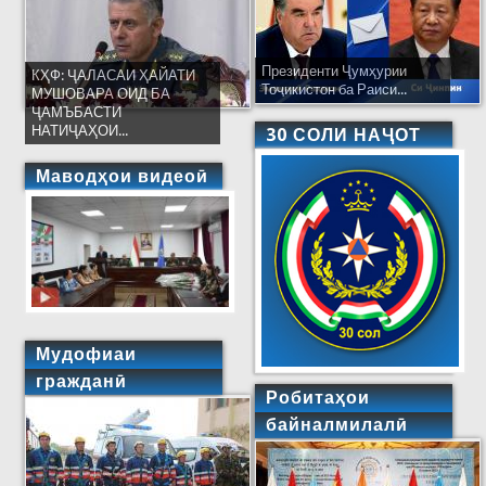
Президенти Ҷумҳурии
КҲФ: ҶАЛАСАИ ҲАЙАТИ
Тоҷикистон ба Раиси...
МУШОВАРА ОИД БА
ҶАМЪБАСТИ
НАТИҶАҲОИ...
30 СОЛИ НАҶОТ
Маводҳои видеоӣ
Мудофиаи
гражданӣ
Робитаҳои
байналмилалӣ