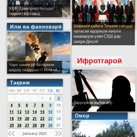
КҲФ: Ҳамкориҳо бозҳам
тақвият ёфтаанд
Ширкати ҳайати Тоҷикистон дар
Илм ва фанноварӣ
ҷаласаи идораҳои наҷоти
кишварҳои узви СҲШ дар
шаҳри Деҳлӣ
Ифротгароӣ
Чаро замин рӯ ба гармои
шадид овардааст? Илм чӣ...
Тақвим
ПН
ВТ
СР
ЧТ
ПТ
СБ
ВС
1
2
3
Терроризм вабои аср
4
5
6
7
8
9
10
11
12
13
14
15
16
17
Омор
18
19
20
21
22
23
24
25
26
27
28
29
30
31
January 2021