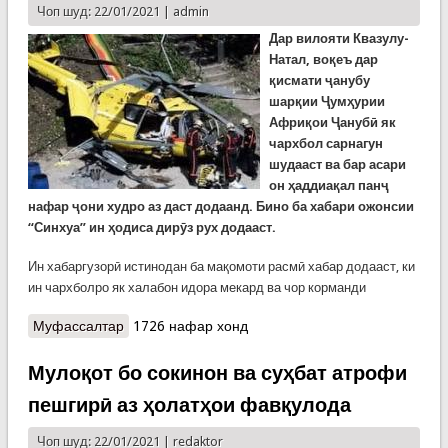
Чоп шуд: 22/01/2021 |
admin
Дар вилояти Квазулу-
Натал, воқеъ дар
қисмати ҷанубу
шарқии Ҷумҳурии
Африқои Ҷанубӣ як
чархбол сарнагун
шудааст ва бар асари
он ҳаддиақал панҷ
нафар ҷони худро аз даст додаанд. Бино ба хабари ожонсии
“Синхуа” ин ҳодиса дирӯз рух додааст.
Ин хабаргузорӣ истинодан ба мақомоти расмӣ хабар додааст, ки
ин чархболро як халабон идора мекард ва чор корманди
Муфассалтар
о Ҳалокати панҷ нафар дар суқути чархболи
1726 нафар хонд
тиббӣ дар Ҷумҳурии Африқои Ҷанубӣ. Нишасти
изтирории як чархболи дигар дар Чукотка
Мулоқот бо сокинон ва суҳбат атрофи
пешгирӣ аз ҳолатҳои фавқулода
Чоп шуд: 22/01/2021 |
redaktor