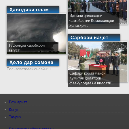
Ҳаводиси олам
Идомаи ҷаласаҳои
ҷамъбастии Комиссияҳои
ҳолатҳои...
Сарбози наҷот
Тӯфонҳои харобкори
август
Ҳоло дар сомона
Пользователей онлайн: 0.
Сафари кории Раиси
Кумитаи ҳолатҳои
фавқулодда ба вилояти...
Роҳбарият
Қонун
Таърих