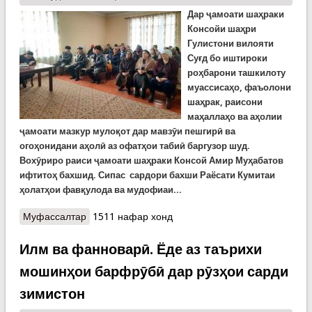
Дар ҷамоати шаҳраки
Консойи шаҳри
Гулистони вилояти
Суғд бо иштироки
роҳбарони ташкилоту
муассисаҳо, фаъолони
шаҳрак, раисони
маҳаллаҳо ва аҳолии
ҷамоати мазкур мулоқот дар мавзӯи пешгирӣ ва
огоҳонидани аҳолӣ аз офатҳои табиӣ баргузор шуд.
Вохӯриро раиси ҷамоати шаҳраки Консой Амир Муҳабатов
ифтитоҳ бахшид.
Сипас сардори бахши Раёсати Кумитаи
ҳолатҳои фавқулода ва мудофиаи...
Муфассалтар
о Мулоқот бо сокинон ва суҳбат атрофи пешгирӣ
1511 нафар хонд
аз ҳолатҳои фавқулода
Илм ва фанноварӣ. Ёде аз таърихи
мошинҳои барфрӯбӣ дар рӯзҳои сарди
зимистон